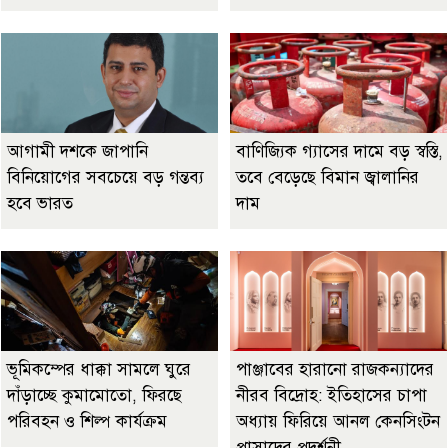
আগামী দশকে জাপানি
বাণিজ্যিক গ্যাসের দামে বড় স্বস্তি,
বিনিয়োগের সবচেয়ে বড় গন্তব্য
তবে বেড়েছে বিমান জ্বালানির
হবে ভারত
দাম
ভূমিকম্পের ধাক্কা সামলে ঘুরে
পাঞ্জাবের হারানো রাজকন্যাদের
দাঁড়াচ্ছে কুমামোতো, ফিরছে
নীরব বিদ্রোহ: ইতিহাসের চাপা
পরিবহন ও শিল্প কার্যক্রম
অধ্যায় ফিরিয়ে আনল কেনসিংটন
প্রাসাদের প্রদর্শনী