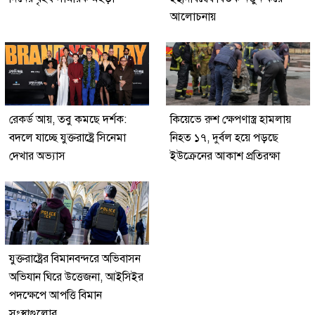
আলোচনায়
রেকর্ড আয়, তবু কমছে দর্শক:
কিয়েভে রুশ ক্ষেপণাস্ত্র হামলায়
বদলে যাচ্ছে যুক্তরাষ্ট্রে সিনেমা
নিহত ১৭, দুর্বল হয়ে পড়ছে
দেখার অভ্যাস
ইউক্রেনের আকাশ প্রতিরক্ষা
যুক্তরাষ্ট্রের বিমানবন্দরে অভিবাসন
অভিযান ঘিরে উত্তেজনা, আইসিইর
পদক্ষেপে আপত্তি বিমান
সংস্থাগুলোর