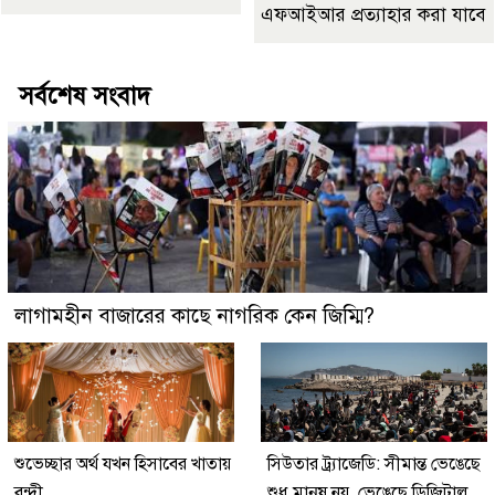
এফআইআর প্রত্যাহার করা যাবে
সর্বশেষ সংবাদ
লাগামহীন বাজারের কাছে নাগরিক কেন জিম্মি?
শুভেচ্ছার অর্থ যখন হিসাবের খাতায়
সিউতার ট্র্যাজেডি: সীমান্ত ভেঙেছে
বন্দী
শুধু মানুষ নয়, ভেঙেছে ডিজিটাল