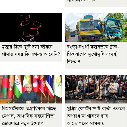
মৃত্যুর দিকে ছুটে চলা জীবনে
বগুড়া-নওগাঁ মহাসড়কে ট্রাক-
থামার সময় কি এখনও আসেনি?
পিকআপের মুখোমুখি সংঘর্ষ,
নিহত ৪
বিমসটেককে অগ্রাধিকার দিচ্ছে
সুপ্রিম কোর্টের স্পষ্ট বার্তা: গুরুতর
নেপাল, আঞ্চলিক সহযোগিতা
অপরাধ না থাকলে ছাত্র
জোরদারে নতুন উদ্যোগ
আন্দোলনের মামলায়