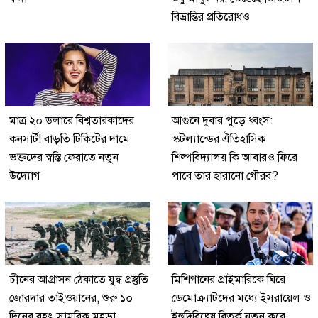
বিভ্রান্তির প্রতিরোধও
মাত্র ২০ ডলারে বিশ্বতারকাদের
আগুনে দুবার পুড়ে ধ্বংস:
কনসার্ট! বাড়তি টিকিটের দামে
স্কটল্যান্ডের ঐতিহাসিক
ভক্তদের স্বস্তি ফেরাতে নতুন
শিল্পবিদ্যালয় কি আবারও ফিরে
উদ্যোগ
পাবে তার হারানো গৌরব?
চীনের আগ্রাসন ঠেকাতে যুদ্ধ প্রস্তুতি
মিশিগানের প্রাইমারিকে ঘিরে
জোরদার তাইওয়ানের, শুরু ১০
ডেমোক্র্যাটদের মধ্যে ইসরায়েল ও
দিনের বৃহৎ সামরিক মহড়া
ইহুদিবিদ্বেষ বিতর্ক নতুন করে