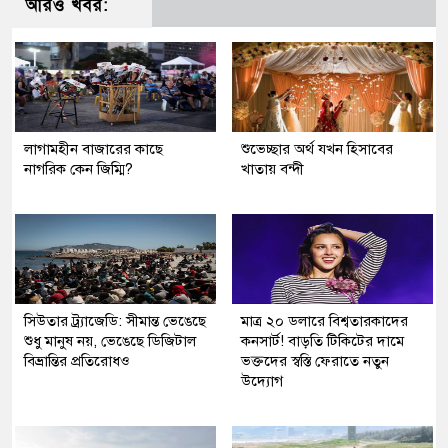
আরও খবর:
লাগামহীন বাজারের কাছে
শুভেচ্ছার অর্থ যখন হিসাবের
নাগরিক কেন জিম্মি?
খাতায় বন্দী
সিউতার ট্র্যাজেডি: সীমান্ত ভেঙেছে
মাত্র ২০ ডলারে বিশ্বতারকাদের
শুধু মানুষ নয়, ভেঙেছে ডিজিটাল
কনসার্ট! বাড়তি টিকিটের দামে
বিভ্রান্তির প্রতিরোধও
ভক্তদের স্বস্তি ফেরাতে নতুন
উদ্যোগ