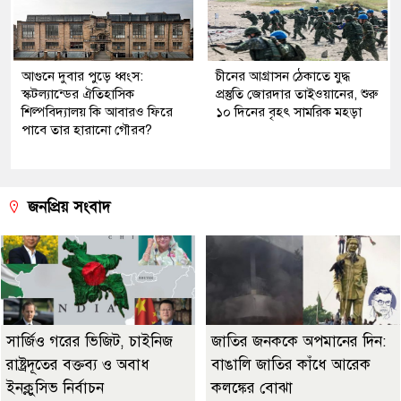
আগুনে দুবার পুড়ে ধ্বংস:
চীনের আগ্রাসন ঠেকাতে যুদ্ধ
স্কটল্যান্ডের ঐতিহাসিক
প্রস্তুতি জোরদার তাইওয়ানের, শুরু
শিল্পবিদ্যালয় কি আবারও ফিরে
১০ দিনের বৃহৎ সামরিক মহড়া
পাবে তার হারানো গৌরব?
জনপ্রিয় সংবাদ
সার্জিও গরের ভিজিট, চাইনিজ
জাতির জনককে অপমানের দিন:
রাষ্ট্রদূতের বক্তব্য ও অবাধ
বাঙালি জাতির কাঁধে আরেক
ইনক্লুসিভ নির্বাচন
কলঙ্কের বোঝা