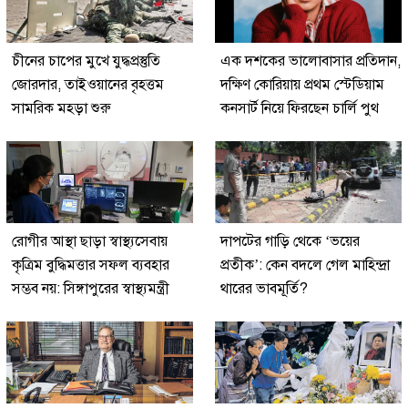
চীনের চাপের মুখে যুদ্ধপ্রস্তুতি
এক দশকের ভালোবাসার প্রতিদান,
জোরদার, তাইওয়ানের বৃহত্তম
দক্ষিণ কোরিয়ায় প্রথম স্টেডিয়াম
সামরিক মহড়া শুরু
কনসার্ট নিয়ে ফিরছেন চার্লি পুথ
রোগীর আস্থা ছাড়া স্বাস্থ্যসেবায়
দাপটের গাড়ি থেকে ‘ভয়ের
কৃত্রিম বুদ্ধিমত্তার সফল ব্যবহার
প্রতীক’: কেন বদলে গেল মাহিন্দ্রা
সম্ভব নয়: সিঙ্গাপুরের স্বাস্থ্যমন্ত্রী
থারের ভাবমূর্তি?