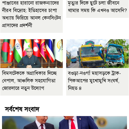
পাঞ্জাবের হারানো রাজকন্যাদের
মৃত্যুর দিকে ছুটে চলা জীবনে
নীরব বিদ্রোহ: ইতিহাসের চাপা
থামার সময় কি এখনও আসেনি?
অধ্যায় ফিরিয়ে আনল কেনসিংটন
প্রাসাদের প্রদর্শনী
বিমসটেককে অগ্রাধিকার দিচ্ছে
বগুড়া-নওগাঁ মহাসড়কে ট্রাক-
নেপাল, আঞ্চলিক সহযোগিতা
পিকআপের মুখোমুখি সংঘর্ষ,
জোরদারে নতুন উদ্যোগ
নিহত ৪
সর্বশেষ সংবাদ