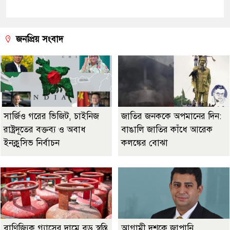
জনপ্রিয় সংবাদ
সার্জিও গরের ভিজিট, চাইনিজ
জাতির জনককে অপমানের দিন:
রাষ্ট্রদূতের বক্তব্য ও অবাধ
বাঙালি জাতির কাঁধে আরেক
ইনক্লুসিভ নির্বাচন
কলঙ্কের বোঝা
বাণিজ্যিক গ্যাসের দামে বড় স্বস্তি,
আগামী দশকে জাপানি