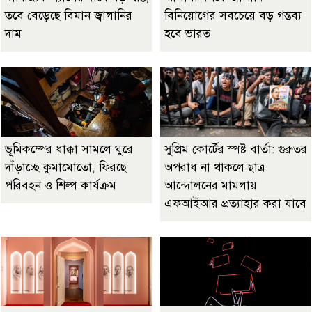
তবে বেড়েছে বিমান জ্বালানির
বিনিয়োগের সবচেয়ে বড় গন্তব্য
দাম
হবে ভারত
ভূমিকম্পের ধাক্কা সামলে ঘুরে
সুপ্রিম কোর্টের স্পষ্ট বার্তা: গুরুতর
দাঁড়াচ্ছে কুমামোতো, ফিরছে
অপরাধ না থাকলে ছাত্র
পরিবহন ও শিল্প কার্যক্রম
আন্দোলনের মামলায়
এফআইআর প্রত্যাহার করা যাবে