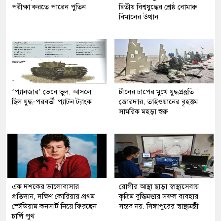
পরীক্ষা করতে পারেন পুতিন
দ্বিতীয় বিশ্বযুদ্ধের শ্রেষ্ঠ বোমারু
বিমানের উত্থান
‘প্যানজার’ ভেবে ভুল, আসলে
চীনের চাপের মুখে যুদ্ধপ্রস্তুতি
ছিল যুদ্ধ-পরবর্তী প্যাটন ট্যাংক
জোরদার, তাইওয়ানের বৃহত্তম
সামরিক মহড়া শুরু
এক দশকের ভালোবাসার
রোগীর আস্থা ছাড়া স্বাস্থ্যসেবায়
প্রতিদান, দক্ষিণ কোরিয়ায় প্রথম
কৃত্রিম বুদ্ধিমত্তার সফল ব্যবহার
স্টেডিয়াম কনসার্ট নিয়ে ফিরছেন
সম্ভব নয়: সিঙ্গাপুরের স্বাস্থ্যমন্ত্রী
চার্লি পুথ