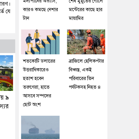
মদ্যপানের অভ্যাস,
শেষ মুহূর্তের গোলে
ধারণ।
কারও কমছে নেশার
মন্টেরের কাছে হার
তে যে
টান
মায়ামির
শতকোটি ডলারের
ব্রাজিলে হেলিকপ্টার
উত্তরাধিকারেও
বিধ্বস্ত, একই
হতাশ হবেন
পরিবারের তিন
তরুণেরা, হাতে
পর্যটকসহ নিহত ৪
আসবে সম্পদের
ায় ৯
ছোট অংশ
্যের