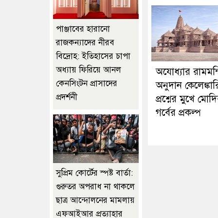
পাঞ্জাবের হারানো
রাজকন্যাদের নীরব
বিদ্রোহ: ইতিহাসের চাপা
অধ্যায় ফিরিয়ে আনল
অযোধ্যার রামমন্
কেনসিংটন প্রাসাদের
অনুদান কেলেঙ্কার
প্রদর্শনী
প্রশ্নের মুখে মোদ
গর্বের প্রকল্প
সুপ্রিম কোর্টের স্পষ্ট বার্তা:
গুরুতর অপরাধ না থাকলে
ছাত্র আন্দোলনের মামলায়
এফআইআর প্রত্যাহার