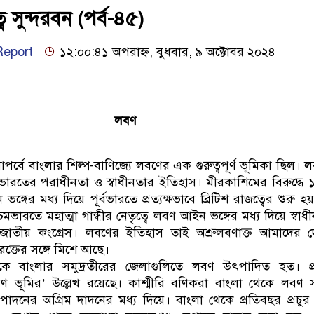
বে সুন্দরবন (পর্ব-৪৫)
eport
১২:০০:৪১ অপরাহ্ন, বুধবার, ৯ অক্টোবর ২০২৪
লবণ
চনাপর্বে বাংলার শিল্প-বাণিজ্যে লবণের এক গুরুত্বপূর্ণ ভূমিকা ছিল। 
ভারতের পরাধীনতা ও স্বাধীনতার ইতিহাস। মীরকাশিমের বিরুদ্ধে
ন ভঙ্গের মধ্য দিয়ে পূর্বভারতে প্রত্যক্ষভাবে ব্রিটিশ রাজত্বের শুরু
শ্চিমভারতে মহাত্মা গান্ধীর নেতৃত্বে লবণ আইন ভঙ্গের মধ্য দিয়ে স্বা
রে জাতীয় কংগ্রেস। লবণের ইতিহাস তাই অশ্রুলবণাক্ত আমাদের 
 রক্তের সঙ্গে মিশে আছে।
েকে বাংলার সমুদ্রতীরের জেলাগুলিতে লবণ উৎপাদিত হত। প্
বণ ভূমির’ উল্লেখ রয়েছে। কাশ্মীরি বণিকরা বাংলা থেকে লবণ স
দনের অগ্রিম দাদনের মধ্য দিয়ে। বাংলা থেকে প্রতিবছর প্রচু