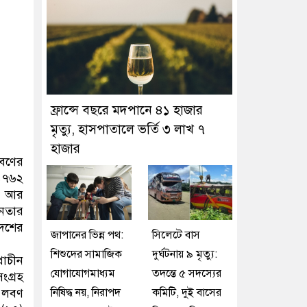
ফ্রান্সে বছরে মদপানে ৪১ হাজার
মৃত্যু, হাসপাতালে ভর্তি ৩ লাখ ৭
হাজার
লবণের
 ১৭৬২
 হয় আর
ধীনতার
দেশের
জাপানের ভিন্ন পথ:
সিলেটে বাস
শিশুদের সামাজিক
দুর্ঘটনায় ৯ মৃত্যু:
রাচীন
যোগাযোগমাধ্যম
তদন্তে ৫ সদস্যের
ংগ্রহ
র লবণ
নিষিদ্ধ নয়, নিরাপদ
কমিটি, দুই বাসের