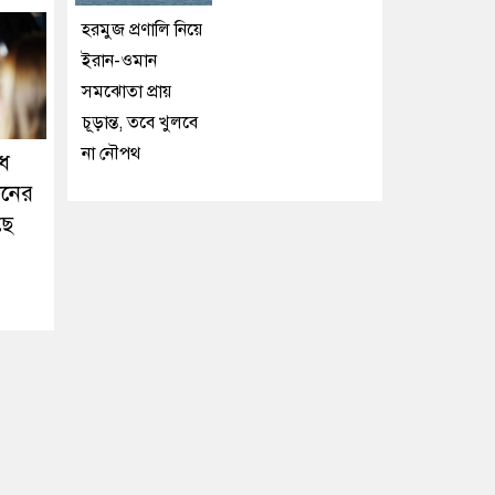
হরমুজ প্রণালি নিয়ে
ইরান-ওমান
সমঝোতা প্রায়
চূড়ান্ত, তবে খুলবে
না নৌপথ
ধ
ানের
ছে