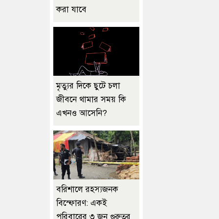
করা যাবে
মৃত্যুর দিকে ছুটে চলা
জীবনে থামার সময় কি
এখনও আসেনি?
বরিশালে রহস্যজনক
বিস্ফোরণ: একই
পরিবারের ৩ জন গুরুতর