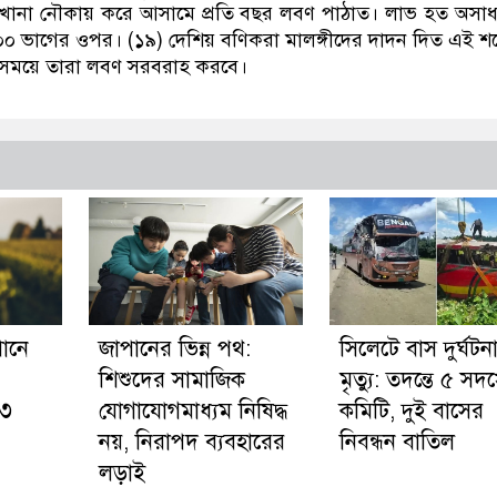
িশখানা নৌকায় করে আসামে প্রতি বছর লবণ পাঠাত। লাভ হত অসা
ভাগের ওপর। (১৯) দেশিয় বণিকরা মালঙ্গীদের দাদন দিত এই শর্
্ট সময়ে তারা লবণ সরবরাহ করবে।
পানে
জাপানের ভিন্ন পথ:
সিলেটে বাস দুর্ঘটন
শিশুদের সামাজিক
মৃত্যু: তদন্তে ৫ সদস
 ৩
যোগাযোগমাধ্যম নিষিদ্ধ
কমিটি, দুই বাসের
নয়, নিরাপদ ব্যবহারের
নিবন্ধন বাতিল
লড়াই