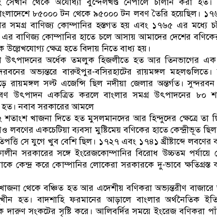
 সেখান থেকে অযোধ্যা বুন্দেলখণ্ড নেপালে চালান করা হত। 
াংলাদেশে ৮৫০০০ টন থেকে ৯৫০০০ টন লবণ তৈরি হয়েছিল। ১৭
সমগ্র বাণিজ্য কোম্পানির হস্তগত হয় এবং ১৭৬৫ এর মধ্যে চট্ট
ুর এর বাণিজ্য কোম্পানির হাতে চলে আসায় আমাদের দেশের বণিকে
 উল্লেখযোগ্য ক্ষেত্র হতে বিদায় নিতে বাধ্য হয়।
বণ উৎপাদনের অর্ধেক তমলুক হিজলীতে হত আর তিনভাগের এক
রবনের অভ্যন্তরে বারুইপুর-বসিরহাটের রায়মঙ্গল মহলগুলিতে। 
ুড়ে রায়মঙ্গল সল্ট এজেন্সি ছিল নদীয়া জেলার অন্তর্গত। সুন্দরব
বণ উৎপাদন একত্রিত করলে বাংলার সমগ্র উৎপাদনের ৮০ শ
 হত। নবাব সরকারের আমলে
 শতাংশ খাজনা দিতে হত মুসলমানদের আর হিন্দুদের ক্ষেত্রে তা 
 লবণের একচেটিয়া ব্যবসা মুষ্টিমেয় বণিকের হাতে কেন্দ্রীভূত ছি
িপত্তি সে যুগে খুব বেশি ছিল। ১৭২৭ এবং ১৭৪১ খ্রীষ্টাব্দে লবণের ব
ালীন সরকারের সঙ্গে ইংরেজকোম্পানির বিরোধ উচ্চতম পর্যায়ে 
কে কেন্দ্র করে কোম্পানির লোকেরা সরকারকে দু-ভাবে ক্ষতিগ্রস্ত
 খাজনা থেকে বঞ্চিত হত আর এদেশীয় বণিকরা অভ্যন্তরীণ বাজার
্মুখীন হত। বাদশাহি ফরমানের আড়ালে বাংলার অর্থনৈতিক ইত
দারুণ সংকটের সৃষ্টি করে। আলিবর্দির সময়ে ইংরেজ বণিকরা পা