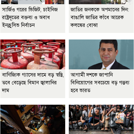
সার্জিও গরের ভিজিট, চাইনিজ
জাতির জনককে অপমানের দিন:
রাষ্ট্রদূতের বক্তব্য ও অবাধ
বাঙালি জাতির কাঁধে আরেক
ইনক্লুসিভ নির্বাচন
কলঙ্কের বোঝা
বাণিজ্যিক গ্যাসের দামে বড় স্বস্তি,
আগামী দশকে জাপানি
তবে বেড়েছে বিমান জ্বালানির
বিনিয়োগের সবচেয়ে বড় গন্তব্য
দাম
হবে ভারত