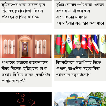
ভূমিকম্পের ধাক্কা সামলে ঘুরে
সুপ্রিম কোর্টের স্পষ্ট বার্তা: গুরুতর
দাঁড়াচ্ছে কুমামোতো, ফিরছে
অপরাধ না থাকলে ছাত্র
পরিবহন ও শিল্প কার্যক্রম
আন্দোলনের মামলায়
এফআইআর প্রত্যাহার করা যাবে
পাঞ্জাবের হারানো রাজকন্যাদের
বিমসটেককে অগ্রাধিকার দিচ্ছে
নীরব বিদ্রোহ: ইতিহাসের চাপা
নেপাল, আঞ্চলিক সহযোগিতা
অধ্যায় ফিরিয়ে আনল কেনসিংটন
জোরদারে নতুন উদ্যোগ
প্রাসাদের প্রদর্শনী