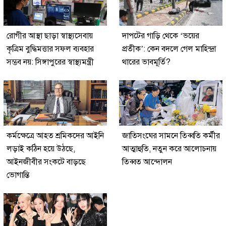
রোগীর আস্থা ছাড়া স্বাস্থ্যসেবায়
দাপটের গাড়ি থেকে ‘ভয়ের
কৃত্রিম বুদ্ধিমত্তার সফল ব্যবহার
প্রতীক’: কেন বদলে গেল মাহিন্দ্রা
সম্ভব নয়: সিঙ্গাপুরের স্বাস্থ্যমন্ত্রী
থারের ভাবমূর্তি?
কর্মক্ষেত্রে আহত শ্রমিকদের আইনি
জাতিসংঘের সামনে তিব্বতি কর্মীর
লড়াই কঠিন হয়ে উঠছে,
আত্মাহুতি, নতুন করে আলোচনায়
আইনজীবীর সংকটে বাড়ছে
তিব্বত আন্দোলন
ভোগান্তি