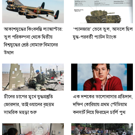
আকাশযুদ্ধের কিংবদন্তি ল্যাঙ্কাস্টার:
‘প্যানজার’ ভেবে ভুল, আসলে ছিল
ভুল পরিকল্পনা থেকে দ্বিতীয়
যুদ্ধ-পরবর্তী প্যাটন ট্যাংক
বিশ্বযুদ্ধের শ্রেষ্ঠ বোমারু বিমানের
উত্থান
চীনের চাপের মুখে যুদ্ধপ্রস্তুতি
এক দশকের ভালোবাসার প্রতিদান,
জোরদার, তাইওয়ানের বৃহত্তম
দক্ষিণ কোরিয়ায় প্রথম স্টেডিয়াম
সামরিক মহড়া শুরু
কনসার্ট নিয়ে ফিরছেন চার্লি পুথ