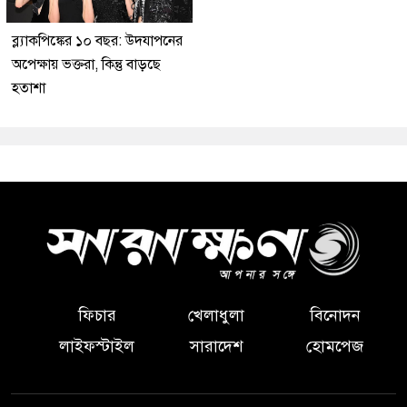
ব্ল্যাকপিঙ্কের ১০ বছর: উদযাপনের
অপেক্ষায় ভক্তরা, কিন্তু বাড়ছে
হতাশা
ফিচার
খেলাধুলা
বিনোদন
লাইফস্টাইল
সারাদেশ
হোমপেজ