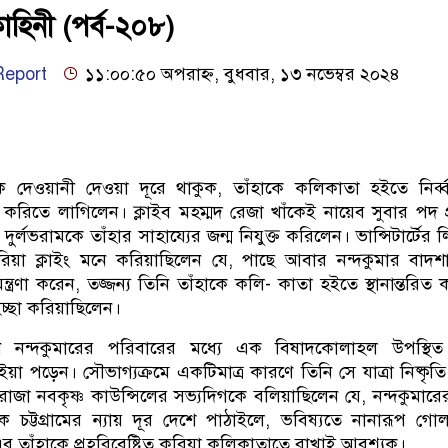
কাহিনী (পর্ব-২০৮)
eport
১১:০০:৫০ অপরাহ্ন, বুধবার, ১৩ নভেম্বর ২০২৪
ে দেওয়ানী দেওয়া দূরে থাকুক, তাঁহাকে কলিকাতা হইতে নির্ব্
া করিতে লাগিলেন। ক্লাইব মহম্মদ রেজা খাঁকেই নায়েব সুবার পদ প
র্লভরামকে তাঁহার সাহায্যের জন্ম নিযুক্ত করিলেন। ভান্সিটার্টের 
করিয়া ক্লাইং মনে করিয়াছিলেন যে, পাছে আবার নন্দকুমার বাদ
ত্রণা করেন, তজ্জন্য তিনি তাঁহাকে কলি- কাতা হইতে স্থানান্তরিত 
 ইচ্ছা করিয়াছিলেন।
ে নন্দকুমারের পরিবারের মধ্যে এক বিষাদকোলাহল উপস্থিত
য়া পড়েন। সৌভাগ্যক্রমে একটিমাত্র কারণে তিনি সে যাত্রা নিষ্কৃত
রাজা নবকৃষ্ণ কাউন্সিলের সভ্যদিগকে বলিয়াছিলেন যে, নন্দকুমারে
কে চট্টগ্রামের ন্যায় দূর দেশে পাঠাইলে, ভবিষ্যতে নানারূপ গ
ব তাঁহাকে প্রহরিবেষ্টিত করিয়া কলিকাতাতে রাখাই আবশ্যক।