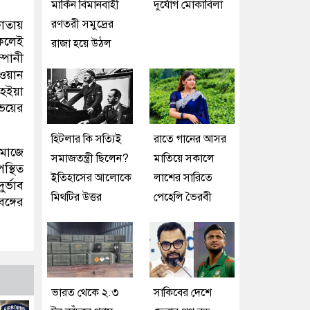
মার্কিন বিমানবাহী
দুর্যোগ মোকাবিলা
কাতায়
রণতরী সমুদ্রের
সকলেই
রাজা হয়ে উঠল
্পানী
েওয়ান
 হইয়া
উভয়ের
হিটলার কি সত্যিই
রাতে গানের আসর
সমাজে
সমাজতন্ত্রী ছিলেন?
মাতিয়ে সকালে
স্থিত
ইতিহাসের আলোকে
লাশের সারিতে
র্ভাব
মিথটির উত্তর
পেহেলি ভৈরবী
ঙ্গের
।
ভারত থেকে ২.৩
সাকিবের দেশে