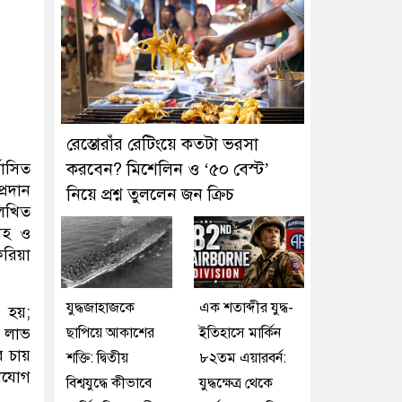
রেস্তোরাঁর রেটিংয়ে কতটা ভরসা
বাসিত
করবেন? মিশেলিন ও ‘৫০ বেস্ট’
্রদান
নিয়ে প্রশ্ন তুললেন জন ক্রিচ
লিখিত
শাহ ও
করিয়া
যুদ্ধজাহাজকে
এক শতাব্দীর যুদ্ধ-
 হয়;
ি লাভ
ছাপিয়ে আকাশের
ইতিহাসে মার্কিন
র চায়
শক্তি: দ্বিতীয়
৮২তম এয়ারবর্ন:
োলযোগ
বিশ্বযুদ্ধে কীভাবে
যুদ্ধক্ষেত্র থেকে