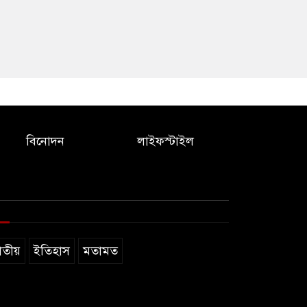
বিনোদন
লাইফস্টাইল
াতীয়
ইতিহাস
মতামত