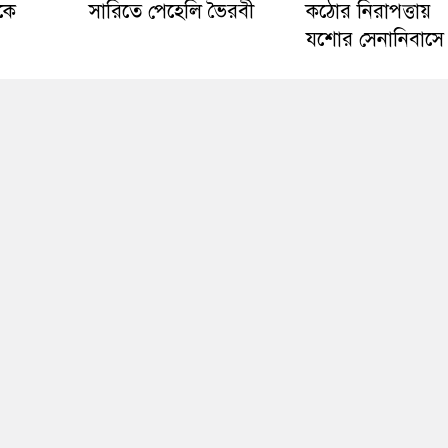
কে
সারিতে পেহেলি ভৈরবী
কঠোর নিরাপত্তায়
যশোর সেনানিবাসে