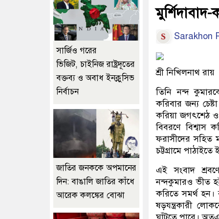
মুর্শিদাবাদ-
Sarakhon R
সার্জিও গরের
ভিজিট, চাইনিজ রাষ্ট্রদূতের
শ্রী নিখিলনাথ রায়
বক্তব্য ও অবাধ ইনক্লুসিভ
নির্বাচন
তিনি নন্দ কুমারক
করিবার জন্য চেষ্ট
করিয়া জগৎশেঠ ও দু
বিবরণে বিশ্বাস 
ফরাসীদের সহিত মন্
চট্টগ্রামে পাঠাইতে
জাতির জনককে অপমানের
এই সংবাদ শ্রবণ
দিন: বাঙালি জাতির কাঁধে
নন্দকুমারও ভীত হই
করিতে সমর্থ হন। 
আরেক কলঙ্কের বোঝা
ষড়যন্ত্রকারী লোক
ঘাঁটতে পারে। অতএ