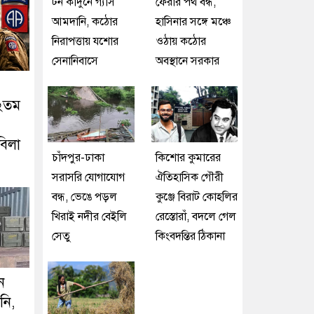
টন কাঁদুনে গ্যাস
ফেরার পথ বন্ধ,
আমদানি, কঠোর
হাসিনার সঙ্গে মঞ্চে
নিরাপত্তায় যশোর
ওঠায় কঠোর
সেনানিবাসে
অবস্থানে সরকার
৮২তম
বিলা
চাঁদপুর-ঢাকা
কিশোর কুমারের
সরাসরি যোগাযোগ
ঐতিহাসিক গৌরী
বন্ধ, ভেঙে পড়ল
কুঞ্জে বিরাট কোহলির
খিরাই নদীর বেইলি
রেস্তোরাঁ, বদলে গেল
সেতু
কিংবদন্তির ঠিকানা
ন
নি,