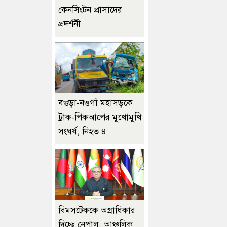
কেনসিংটন প্রাসাদের
প্রদর্শনী
বগুড়া-নওগাঁ মহাসড়কে
ট্রাক-পিকআপের মুখোমুখি
সংঘর্ষ, নিহত ৪
বিমসটেককে অগ্রাধিকার
দিচ্ছে নেপাল, আঞ্চলিক