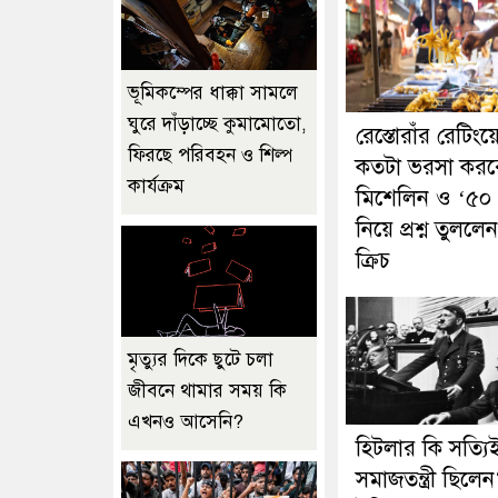
ভূমিকম্পের ধাক্কা সামলে
ঘুরে দাঁড়াচ্ছে কুমামোতো,
রেস্তোরাঁর রেটিংয়
ফিরছে পরিবহন ও শিল্প
কতটা ভরসা কর
কার্যক্রম
মিশেলিন ও ‘৫০ ব
নিয়ে প্রশ্ন তুলল
ক্রিচ
মৃত্যুর দিকে ছুটে চলা
জীবনে থামার সময় কি
এখনও আসেনি?
হিটলার কি সত্যি
সমাজতন্ত্রী ছিলে