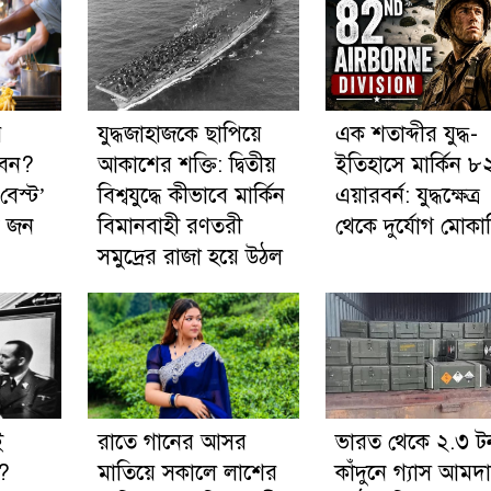
ে
যুদ্ধজাহাজকে ছাপিয়ে
এক শতাব্দীর যুদ্ধ-
বেন?
আকাশের শক্তি: দ্বিতীয়
ইতিহাসে মার্কিন 
েস্ট’
বিশ্বযুদ্ধে কীভাবে মার্কিন
এয়ারবর্ন: যুদ্ধক্ষেত্র
েন জন
বিমানবাহী রণতরী
থেকে দুর্যোগ মোকা
সমুদ্রের রাজা হয়ে উঠল
ই
রাতে গানের আসর
ভারত থেকে ২.৩ ট
ন?
মাতিয়ে সকালে লাশের
কাঁদুনে গ্যাস আমদা