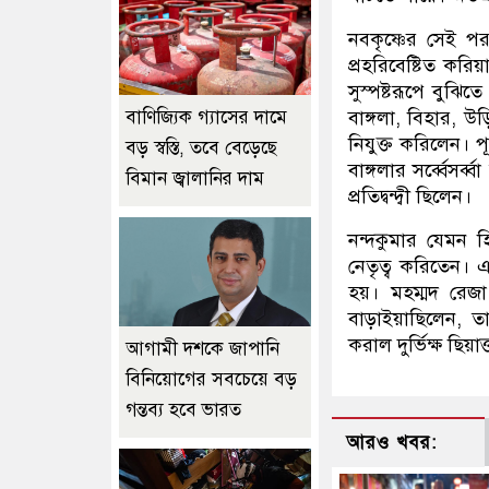
নবকৃষ্ণের সেই পরা
প্রহরিবেষ্টিত করি
সুস্পষ্টরূপে বুঝি
বাণিজ্যিক গ্যাসের দামে
বাঙ্গলা, বিহার, উ
নিযুক্ত করিলেন। প
বড় স্বস্তি, তবে বেড়েছে
বাঙ্গলার সর্ব্বেস
বিমান জ্বালানির দাম
প্রতিদ্বন্দ্বী ছিলেন।
নন্দকুমার যেমন হ
নেতৃত্ব করিতেন। এ
হয়। মহম্মদ রেজা 
বাড়াইয়াছিলেন, তা
করাল দুর্ভিক্ষ ছিয়
আগামী দশকে জাপানি
বিনিয়োগের সবচেয়ে বড়
গন্তব্য হবে ভারত
আরও খবর: