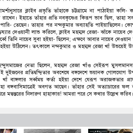
মর্শানুসারে ক্লাইব প্রভৃতি তাঁহাকে চট্টগ্রামে না পাঠাইয়া কলি- 
য়া রাখেন। ইহাতে তাঁহার প্রতি নবকৃষ্ণের কিরূপ ভাব ছিল, তাহা 
তে পারি- তেছেন। তাহার পর নন্দকুমার অব্যাহতি পাইয়াছিলেন। কোম
ড়িষ্যার দেওয়ানী লাভ করিলে, ক্লাইব মহম্মদ রেজা- ঝাঁকে নায়েব দ
ূর্ব্বে তিনি নায়েব সুবা হইয়া- ছিলেন; এক্ষণে আবার নায়েব দেওয়ান
র্ব্বা হইয়া উঠিলেন। তৎকালে নন্দকুমার ও মহম্মদ রেজা খাঁ উভয়েই 
িন্দুসমাজের নেতা ছিলেন, মহম্মদ রেজা খাঁও সেইরূপ মুসলমান
ই দুইজনের প্রতিদ্বন্দ্বিতার অবশেষে বঙ্গদেশে ভয়ানক গোলযোগ উপ
খাঁ বাঙ্গলার সর্ব্বময় কর্তা হইয়া দেশে যেরূপ অরাজকতার প্রাদু
হা বঙ্গবাসিমাত্রেই অবগত আছেন। তাঁহার সেই অত্যাচারের ফল ব
াত্তরে মন্বন্তরের নিদারুণ হাহাকার! আমরা পরে সে কথার উল্লেখ করিব