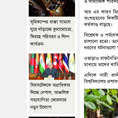
ও সামাজিক পরিসরে
আর এর কারণ হিসেব
অংশগ্রহণের দিকটি।
ভূমিকম্পের ধাক্কা সামলে
কর্মকাণ্ড বাড়ছে।
ঘুরে দাঁড়াচ্ছে কুমামোতো,
বিশ্লেষক ও পর্যবেক
ফিরছে পরিবহন ও শিল্প
চালানো হতো। তবে 
কার্যক্রম
ধরনের ঘটনাগুলো 
এছাড়াও রাজনৈতিক
মাধ্যমে তাদের থা
এদিকে নারী প্রার
বিশ্ববিদ্যালয় প্রশা
বিমসটেককে অগ্রাধিকার
দিচ্ছে নেপাল, আঞ্চলিক
সহযোগিতা জোরদারে
নতুন উদ্যোগ