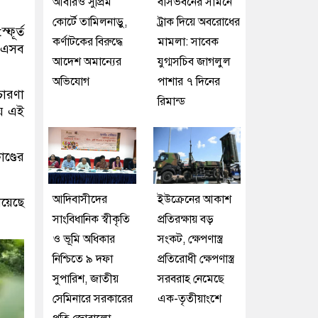
আবারও সুপ্রিম
বাসভবনের সামনে
কোর্টে তামিলনাড়ু,
ট্রাক দিয়ে অবরোধের
ফূর্ত
কর্ণাটকের বিরুদ্ধে
মামলা: সাবেক
ক এসব
আদেশ অমান্যের
যুগ্মসচিব জাগলুল
অভিযোগ
পাশার ৭ দিনের
চারণা
রিমান্ড
ায় এই
ণ্ডের
আদিবাসীদের
ইউক্রেনের আকাশ
িয়েছে
সাংবিধানিক স্বীকৃতি
প্রতিরক্ষায় বড়
ও ভূমি অধিকার
সংকট, ক্ষেপণাস্ত্র
নিশ্চিতে ৯ দফা
প্রতিরোধী ক্ষেপণাস্ত্র
সুপারিশ, জাতীয়
সরবরাহ নেমেছে
সেমিনারে সরকারের
এক-তৃতীয়াংশে