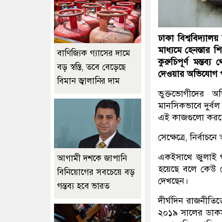
ঢাকা বিশ্ববিদ্যালয় 
মাধ্যমে হেনস্তার শ
বাণিজ্যিক গ্যাসের দামে
কুরুচিপূর্ণ মন্তব
বড় স্বস্তি, তবে বেড়েছে
দেওয়ার অভিযোগ 
বিমান জ্বালানির দাম
ভুক্তভোগীদের অ
মানসিকভাবে দুর্বল
এই কাজগুলো করছ
সেক্ষেত্রে, নির্ব
একইসাথে জুলাই গণঅ
আগামী দশকে জাপানি
হয়েছে বলে কেউ 
বিনিয়োগের সবচেয়ে বড়
দেখছেন।
গন্তব্য হবে ভারত
দীর্ঘদিন রাজনীতিত
২০১৯ সালের ডাকসু 