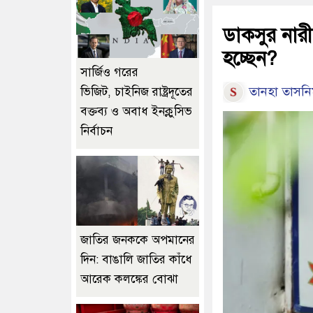
ডাকসুর নারী 
হচ্ছেন?
সার্জিও গরের
তানহা তাসন
ভিজিট, চাইনিজ রাষ্ট্রদূতের
বক্তব্য ও অবাধ ইনক্লুসিভ
নির্বাচন
জাতির জনককে অপমানের
দিন: বাঙালি জাতির কাঁধে
আরেক কলঙ্কের বোঝা