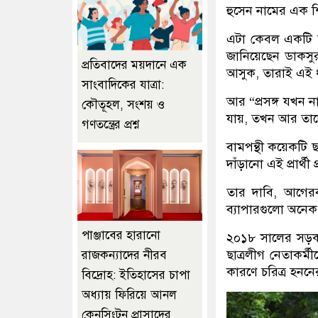
হুসেন নামের এক শি
এটা কেবল একটি ঘট
জানিয়েছেন ডাকসুর 
প্রতিবাদের ময়দানে এক
আসুক, তারাই এই ধ
সাংবাদিকের যাত্রা:
আর “প্রসঙ্গ যখন 
কৌতূহল, সংশয় ও
যায়, তখন আর তাদ
গণতন্ত্রের প্রশ্ন
বামপন্থী কয়েকটি ছ
দাঁড়ানো এই প্রার্থী
তার দাবি, আগেরব
ব্যাপারগুলো অনেক
পাঞ্জাবের হারানো
২০১৮ সালের সড়ক
ছাত্রলীগ নেতাকর্মীদ
রাজকন্যাদের নীরব
কারণে চরিত্র হনন
বিদ্রোহ: ইতিহাসের চাপা
অধ্যায় ফিরিয়ে আনল
কেনসিংটন প্রাসাদের