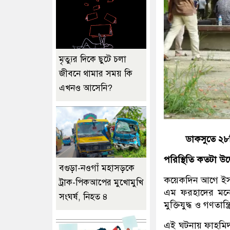
মৃত্যুর দিকে ছুটে চলা
জীবনে থামার সময় কি
এখনও আসেনি?
ডাকসুতে ২৮টি 
পরিস্থিতি কতটা উদ্
বগুড়া-নওগাঁ মহাসড়কে
কয়েকদিন আগে ইসলাম
ট্রাক-পিকআপের মুখোমুখি
এম ফরহাদের মনোন
সংঘর্ষ, নিহত ৪
মুক্তিযুদ্ধ ও গণতা
এই ঘটনায় ফাহমিদ