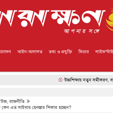
িনোদন
আইন-আদালত
তথ্য ও প্রযুক্তি
ফিচার
লাইফস্টা
উচ্চশিক্ষায় নতুন সমীকরণ, বদলে যাচ্ছে যুক্তরাষ
িউজ
,
রাজনীতি
ীরা কেন এত সাইবার হেনস্তার শিকার হচ্ছেন?