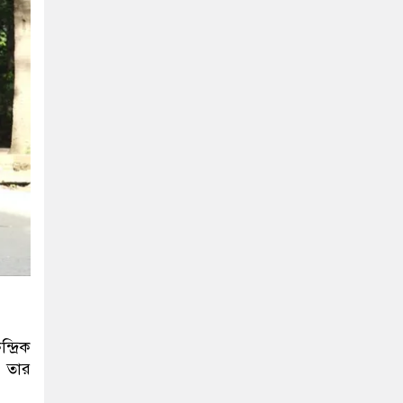
্দ্রিক
ং তার