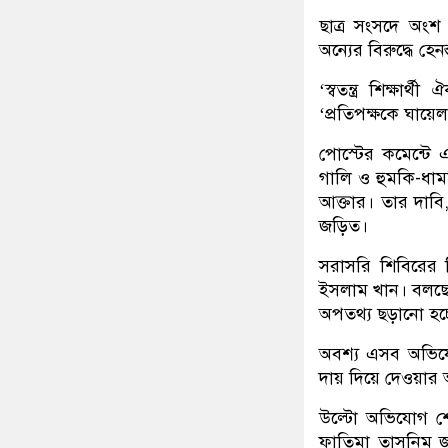
ছাত্র সংসদে অংশ 
অন্যের বিরুদ্ধে হ
‘স্বতন্ত্র শিক্ষ
‘প্রতিপক্ষকে ঘায়ে
পোস্টের কমেন্টে এব
গালি ও হুমকি-ধামক
আক্তার। তার দাবি,
জড়িত।
সরাসরি শিবিরের দ
ইসলাম খান। বলছেন
অপতথ্য ছড়ানো হচ্ছে 
অবশ্য এসব অভিযো
দায় দিয়ে দেওয়ার
উল্টো অভিযোগ শোন
ফাতিমা তাসনিম জ