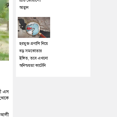
প্রতি জোরালো
আহ্বান
হরমুজ প্রণালি নিয়ে
বড় সমঝোতার
ইঙ্গিত, তবে এখনো
অনিশ্চয়তা কাটেনি
থী এস
 থেকে
ন আলী