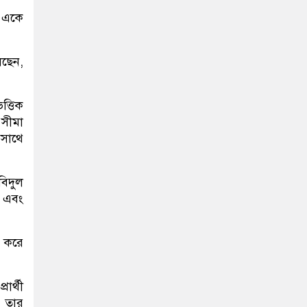
য় একে
লছেন,
ত্তিক
 সীমা
 সাথে
বিদুল
া এবং
ং করে
ার্থী
ে তার