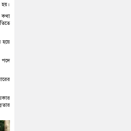
া হয়।
র কথা
ীতিতে
র হয়ে
ি পদে
বারের
য়কার
্বিতার