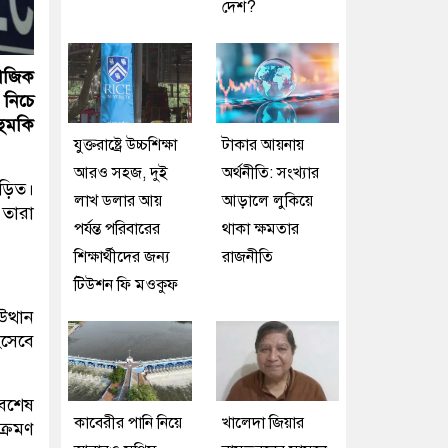
দেশ?
ামাজিক
 নিচে
হুমকি
যুক্তরাষ্ট্রে উচ্চশিক্ষা
টাকার আয়নায়
আরও সহজ, দুই
অর্থনীতি: সংখ্যার
ড়িত।
লাখ ডলার আয়
আড়ালে লুকিয়ে
 তারা
পর্যন্ত পরিবারের
থাকা ক্ষমতার
শিক্ষার্থীদের জন্য
রাজনীতি
টিউশন ফি মওকুফ
ত্থান
সেবে
সবশেষ
কাবেরীর পানি নিয়ে
খালেদা জিয়ার
ক্রমণ