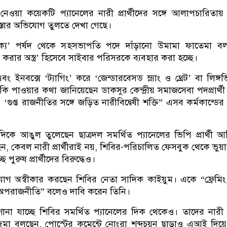
নেওয়া কয়েকটি প্যানেলের নারী প্রার্থীদের সঙ্গে আলাপচারিতা
েনস্তার অভিযোগ তুলতে দেখা গেছে।
ার্থী ঐক্য’ পর্ষদ থেকে সহসভাপতি পদে দাঁড়ানো উমামা ফাতেমা ব
ল করার অস্ত্র’ হিসেবে সাইবার পরিসরকে ব্যবহার করা হচ্ছে।
ং ইনবক্সে ‘ট্যাগিং’ করে ‘জেন্ডারবেসড স্ল্যাং ও থ্রেট’ বা লিঙ্গভি
ি পাওয়ার কথা জানিয়েছেন ডাকসুর কেন্দ্রীয় সমাজসেবা পদপ্রার্থী
 ‘গুপ্ত রাজনীতির সঙ্গে জড়িত নারীবিদ্বেষী শক্তি” এসব কর্মকান্ডের
িকে আঙুল তুলেছেন ছাত্রদল সমর্থিত প্যানেলের ভিপি প্রার্থী আ
, কেবল নারী প্রার্থীরাই নয়, শিবির-পরিচালিত ফেসবুক থেকে ভুয়
পুরুষ প্রার্থীদের বিরুদ্ধেও।
গ অস্বীকার করছেন শিবির নেতা সাদিক কাইয়ুম। একে “ফ্রেমি
 অপরাজনীতি” বলেও দাবি করেন তিনি।
া যাচ্ছে শিবির সমর্থিত প্যানেলের দিক থেকেও। তাদের নারী প্র
ুমা বলছেন, পোস্টের কমেন্টে নোংরা শব্দচয়ন ছাড়াও এআই দিয়