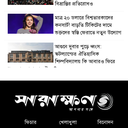
বিভ্রান্তির প্রতিরোধও
মাত্র ২০ ডলারে বিশ্বতারকাদের
কনসার্ট! বাড়তি টিকিটের দামে
ভক্তদের স্বস্তি ফেরাতে নতুন উদ্যোগ
আগুনে দুবার পুড়ে ধ্বংস:
স্কটল্যান্ডের ঐতিহাসিক
শিল্পবিদ্যালয় কি আবারও ফিরে
পাবে তার হারানো গৌরব?
চীনের আগ্রাসন ঠেকাতে যুদ্ধ প্রস্তুতি
জোরদার তাইওয়ানের, শুরু ১০
দিনের বৃহৎ সামরিক মহড়া
মিশিগানের প্রাইমারিকে ঘিরে
ডেমোক্র্যাটদের মধ্যে ইসরায়েল ও
ফিচার
খেলাধুলা
বিনোদন
ইহুদিবিদ্বেষ বিতর্ক নতুন করে