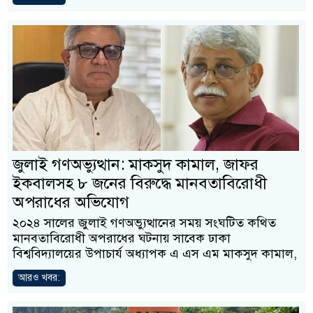
জুলাই গণঅভ্যুত্থান: মাকসুদ কামাল, জাফর
ইকবালসহ ৮ জনের বিরুদ্ধে মানবতাবিরোধী
অপরাধের অভিযোগ
২০২৪ সালের জুলাই গণঅভ্যুত্থানের সময় সংঘটিত কথিত
মানবতাবিরোধী অপরাধের ঘটনায় সাবেক ঢাকা
বিশ্ববিদ্যালয়ের উপাচার্য অধ্যাপক এ এস এম মাকসুদ কামাল,
আরও খবর: