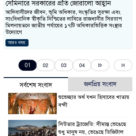
সেমিনারে সরকারের প্রতি জোরালো আহ্বান
আদিবাসীদের জীবন, ভূমি অধিকার, সংস্কৃতির সুরক্ষা এবং
সাংবিধানিক স্বীকৃতি নিশ্চিতের দাবিতে রাজধানীর সিরডাপ
মিলনায়তনে জাতীয় পর্যায়ের ১৭টি অধিকারভিত্তিক সংস্থার
উদ্যোগে
আরও খবর:
01
02
03
04
জনপ্রিয় সংবাদ
সর্বশেষ সংবাদ
শুভেচ্ছার অর্থ যখন হিসাবের খাতায়
বন্দী
সিউতার ট্র্যাজেডি: সীমান্ত ভেঙেছে
শুধু মানুষ নয়, ভেঙেছে ডিজিটাল