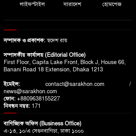
লাইফস্টাইল
সারাদেশ
হোমপেজ
আলোচনায়
রেকর্ড আয়, তবু কমছে দর্শক: বদলে
যাচ্ছে যুক্তরাষ্ট্রে সিনেমা দেখার
অভ্যাস
সম্পাদক ও প্রকাশক:
স্বদেশ রায়
কিয়েভে রুশ ক্ষেপণাস্ত্র হামলায়
সম্পাদকীয় কার্যালয় (Editorial Office)
নিহত ১৭, দুর্বল হয়ে পড়ছে
First Floor, Capita Lake Front, Block J, House 66,
ইউক্রেনের আকাশ প্রতিরক্ষা
Banani Road 18 Extension, Dhaka 1213
যুক্তরাষ্ট্রের বিমানবন্দরে অভিবাসন
ইমেইল:
contact@sarakhon.com
/
অভিযান ঘিরে উত্তেজনা, আইসিইর
news@sarakhon.com
পদক্ষেপে আপত্তি বিমান সংস্থাগুলোর
ফোন:
+8809638155227
নিবন্ধন নম্বর:
171
শেখ হাসিনাকে ভারত এই সুযোগ
কেন দিলো- প্রশ্ন বিএনপির
বাণিজ্যিক অফিস (Business Office)
এ-১৩, ১০/এ সেগুনবাগিচা, ঢাকা ১০০০