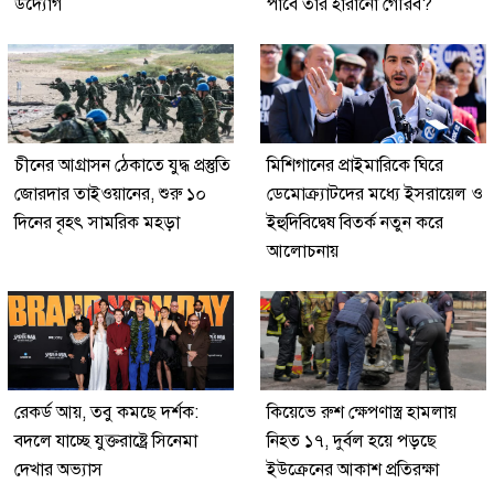
উদ্যোগ
পাবে তার হারানো গৌরব?
চীনের আগ্রাসন ঠেকাতে যুদ্ধ প্রস্তুতি
মিশিগানের প্রাইমারিকে ঘিরে
জোরদার তাইওয়ানের, শুরু ১০
ডেমোক্র্যাটদের মধ্যে ইসরায়েল ও
দিনের বৃহৎ সামরিক মহড়া
ইহুদিবিদ্বেষ বিতর্ক নতুন করে
আলোচনায়
রেকর্ড আয়, তবু কমছে দর্শক:
কিয়েভে রুশ ক্ষেপণাস্ত্র হামলায়
বদলে যাচ্ছে যুক্তরাষ্ট্রে সিনেমা
নিহত ১৭, দুর্বল হয়ে পড়ছে
দেখার অভ্যাস
ইউক্রেনের আকাশ প্রতিরক্ষা