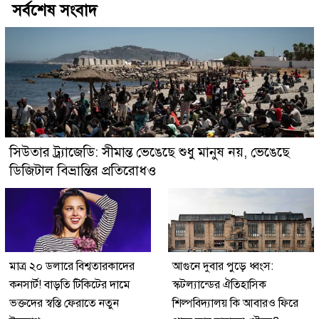
সর্বশেষ সংবাদ
সিউতার ট্র্যাজেডি: সীমান্ত ভেঙেছে শুধু মানুষ নয়, ভেঙেছে
ডিজিটাল বিভ্রান্তির প্রতিরোধও
মাত্র ২০ ডলারে বিশ্বতারকাদের
আগুনে দুবার পুড়ে ধ্বংস:
কনসার্ট! বাড়তি টিকিটের দামে
স্কটল্যান্ডের ঐতিহাসিক
ভক্তদের স্বস্তি ফেরাতে নতুন
শিল্পবিদ্যালয় কি আবারও ফিরে