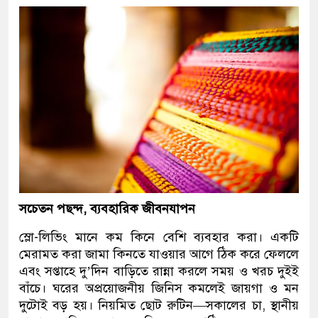
সচেতন পছন্দ, ব্যবহারিক জীবনযাপন
স্লো-লিভিং মানে কম কিনে বেশি ব্যবহার করা। একটি
মেরামত করা জামা কিনতে যাওয়ার আগে ঠিক করে ফেললে
এবং সপ্তাহে দু’দিন বাড়িতে রান্না করলে সময় ও খরচ দুইই
বাঁচে। ঘরের অপ্রয়োজনীয় জিনিস কমলেই জায়গা ও মন
দুটোই বড় হয়। নিয়মিত ছোট রুটিন—সকালের চা, স্থানীয়