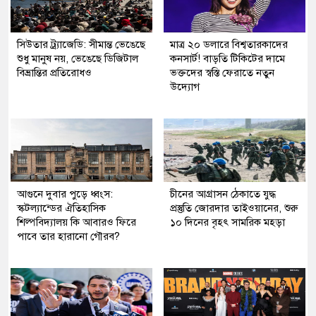
সিউতার ট্র্যাজেডি: সীমান্ত ভেঙেছে
মাত্র ২০ ডলারে বিশ্বতারকাদের
শুধু মানুষ নয়, ভেঙেছে ডিজিটাল
কনসার্ট! বাড়তি টিকিটের দামে
বিভ্রান্তির প্রতিরোধও
ভক্তদের স্বস্তি ফেরাতে নতুন
উদ্যোগ
আগুনে দুবার পুড়ে ধ্বংস:
চীনের আগ্রাসন ঠেকাতে যুদ্ধ
স্কটল্যান্ডের ঐতিহাসিক
প্রস্তুতি জোরদার তাইওয়ানের, শুরু
শিল্পবিদ্যালয় কি আবারও ফিরে
১০ দিনের বৃহৎ সামরিক মহড়া
পাবে তার হারানো গৌরব?