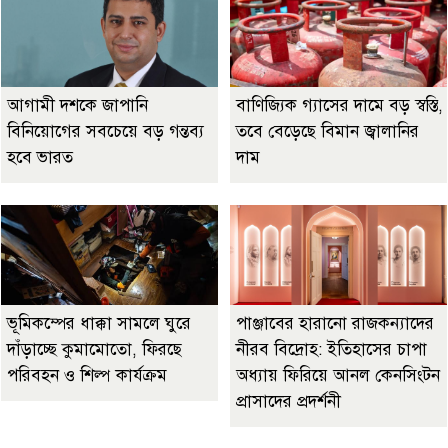
আগামী দশকে জাপানি
বাণিজ্যিক গ্যাসের দামে বড় স্বস্তি,
বিনিয়োগের সবচেয়ে বড় গন্তব্য
তবে বেড়েছে বিমান জ্বালানির
হবে ভারত
দাম
ভূমিকম্পের ধাক্কা সামলে ঘুরে
পাঞ্জাবের হারানো রাজকন্যাদের
দাঁড়াচ্ছে কুমামোতো, ফিরছে
নীরব বিদ্রোহ: ইতিহাসের চাপা
পরিবহন ও শিল্প কার্যক্রম
অধ্যায় ফিরিয়ে আনল কেনসিংটন
প্রাসাদের প্রদর্শনী