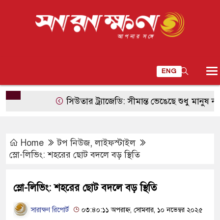
ENG
সিউতার ট্র্যাজেডি: সীমান্ত ভেঙেছে শুধু মানুষ নয়, ভে
Home
টপ নিউজ
,
লাইফস্টাইল
স্লো-লিভিং: শহরের ছোট বদলে বড় স্থিতি
স্লো-লিভিং: শহরের ছোট বদলে বড় স্থিতি
সারাক্ষণ রিপোর্ট
০৩:৪০:১১ অপরাহ্ন, সোমবার, ১০ নভেম্বর ২০২৫