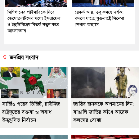
মিশিগানের প্রাইমারিকে ঘিরে
রেকর্ড আয়, তবু কমছে দর্শক:
ডেমোক্র্যাটদের মধ্যে ইসরায়েল
বদলে যাচ্ছে যুক্তরাষ্ট্রে সিনেমা
ও ইহুদিবিদ্বেষ বিতর্ক নতুন করে
দেখার অভ্যাস
আলোচনায়
জনপ্রিয় সংবাদ
সার্জিও গরের ভিজিট, চাইনিজ
জাতির জনককে অপমানের দিন:
রাষ্ট্রদূতের বক্তব্য ও অবাধ
বাঙালি জাতির কাঁধে আরেক
ইনক্লুসিভ নির্বাচন
কলঙ্কের বোঝা