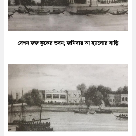
সেশন জজ কুকের ভবন; জমিদার আ হ্যালোর বাড়ি