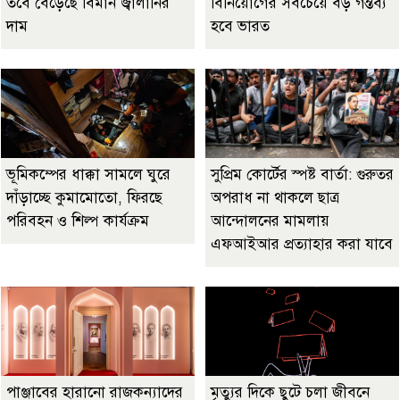
তবে বেড়েছে বিমান জ্বালানির
বিনিয়োগের সবচেয়ে বড় গন্তব্য
দাম
হবে ভারত
ভূমিকম্পের ধাক্কা সামলে ঘুরে
সুপ্রিম কোর্টের স্পষ্ট বার্তা: গুরুতর
দাঁড়াচ্ছে কুমামোতো, ফিরছে
অপরাধ না থাকলে ছাত্র
পরিবহন ও শিল্প কার্যক্রম
আন্দোলনের মামলায়
এফআইআর প্রত্যাহার করা যাবে
পাঞ্জাবের হারানো রাজকন্যাদের
মৃত্যুর দিকে ছুটে চলা জীবনে