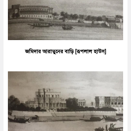
জমিদার আরাতুনের বাড়ি [রূপলাল হাউস]