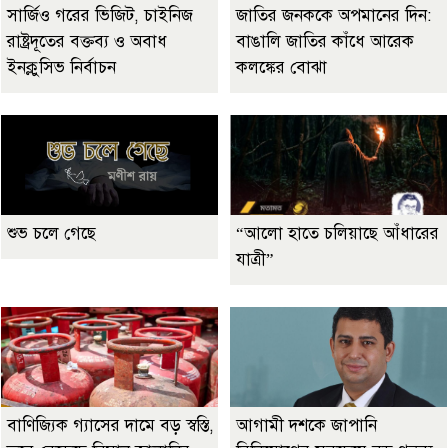
সার্জিও গরের ভিজিট, চাইনিজ
জাতির জনককে অপমানের দিন:
রাষ্ট্রদূতের বক্তব্য ও অবাধ
বাঙালি জাতির কাঁধে আরেক
ইনক্লুসিভ নির্বাচন
কলঙ্কের বোঝা
শুভ চলে গেছে
“আলো হাতে চলিয়াছে আঁধারের
যাত্রী”
বাণিজ্যিক গ্যাসের দামে বড় স্বস্তি,
আগামী দশকে জাপানি