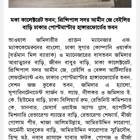
মকা কালেক্টরেট ভবন; প্রিন্সিপাল সদর আমীন জে বেইলির
বাড়ি ঢাকার পোস্টমাস্টার হাঙ্গারফোর্ডের ভবন
ভাওয়াল জমিদারীর প্রাক্তন ম্যানেজার এফ.
ম্যাককেমেরুনের বাংলো, ঢাকা সুগার কোম্পানি ওয়ার্কস
[বর্তমান মিল ব্যারাক) ও ম্যানেজারের বাসভবন জমিদার
আরাতুনের বাড়ি, জীবন বাবুর বাড়ি, ঢাকা কালেক্টরেট,
প্রিন্সিপাল সদর আমীন জে, রেইলি ও বেঙ্গল আর্টিলারির
লেফটেন্যান্ট এবং ঢাকার পোস্টমাস্টার হাঙ্গারফোর্ডের ভবন,
সেশন জজ কুকের ভবন, জমিদার এ হ্যালো,
সুপারিনটেনডেন্ট সার্জন ড. ল্যাম্ব, নীলকর ও জমিদার ই.
কে. হিউমের বাড়ি, ঢাকা বিলিয়ার্ড রুম, রেভিনিউ কমিশনার
কে, ডানবার, মেসার্স ওয়াইজ অ্যান্ড গ্লাস, ব্যাপটিস্ট
মিশনারি রেভারেন্ড ল্যাম্বের বাড়ি, রেভারেন্ড শেফার্ড, মীর্জা
গোলাম পীর, খাজা আলিমউল্লাহ, আমিরউদ্দিন দারোগা,
আর্মেনী মানুকের বাড়ি, আমিরউদ্দিন দারোগার স্মৃতিসৌধ,
হিন্দু মঠ, নবাব প্রাসাদে যাবার ফটক, পোগজ ও মীর্জা