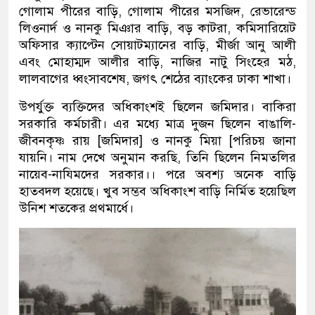
গোলাম পীরের বাড়ি, গোলাম পীরের মসজিদ, রেভারেন্ড
লিওনার্দ ও নানকু মিঞার বাড়ি, বড় কাটরা, কমিসারিয়েট
অফিসার ক্যাপ্টেন সোয়াটম্যানের বাড়ি, মীর্জা আনু আলী
এবং মোহাম্মদ আলীর বাড়ি, নাজির নাটু সিংহের মঠ,
লালবাগের ধ্বংসাবশেষ, জগৎ শেঠের ব্যাংকের ঢাকা শাখা।
উপর্যুক্ত ব্যক্তিদের অধিকাংশই ছিলেন জমিদার। বাকিরা
সরকারি কর্মচারী। এর মধ্যে মাত্র দুজন ছিলেন বাঙালি-
জীবনকৃষ্ণ রায় [জমিদার] ও নানকু মিয়া [পরিচয় জানা
যায়নি। নাম দেখে অনুমান করছি, তিনি ছিলেন নিমতলির
নায়েব-নাযিমদের সরকার।। পরে অবশ্য অনেক বাড়ি
হাতবদল হয়েছে। খুব সম্ভব অধিকাংশ বাড়ি নির্মিত হয়েছিল
উনিশ শতকের প্রথমার্ধে।