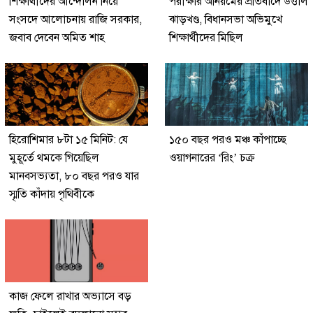
শিক্ষার্থীদের আন্দোলন নিয়ে
পরীক্ষার অনিয়মের প্রতিবাদে উত্তাল
সংসদে আলোচনায় রাজি সরকার,
ঝাড়খণ্ড, বিধানসভা অভিমুখে
জবাব দেবেন অমিত শাহ
শিক্ষার্থীদের মিছিল
হিরোশিমার ৮টা ১৫ মিনিট: যে
১৫০ বছর পরও মঞ্চ কাঁপাচ্ছে
মুহূর্তে থমকে গিয়েছিল
ওয়াগনারের ‘রিং’ চক্র
মানবসভ্যতা, ৮০ বছর পরও যার
স্মৃতি কাঁদায় পৃথিবীকে
কাজ ফেলে রাখার অভ্যাসে বড়