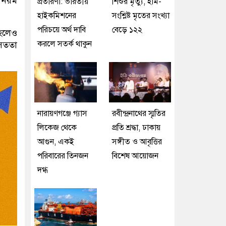
ে নরম
প্রতারণা: ভারতীয়
শিশুর মৃত্যু, হাম-
।
হাইকমিশনের
সংশ্লিষ্ট মৃতের সংখ্যা
পরিচয়ে অর্থ দাবি
বেড়ে ১২২
 হলেও
করলে সতর্ক থাকুন
 সততা
নারায়ণগঞ্জে গ্যাস
রবীন্দ্রনাথের স্মৃতির
লিকেজ থেকে
প্রতি শ্রদ্ধা, ঢাকায়
আগুন, একই
সঙ্গীত ও আবৃত্তির
পরিবারের তিনজন
বিশেষ আয়োজন
দগ্ধ