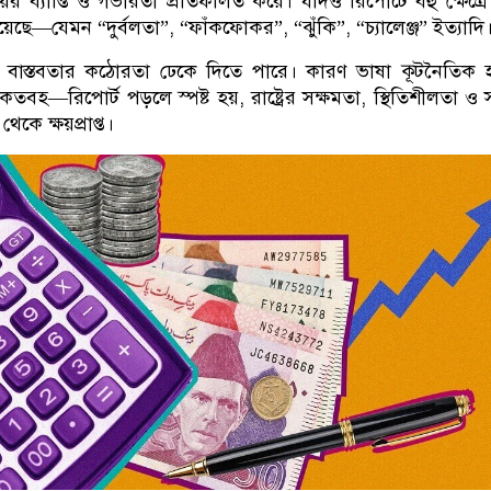
ষয়ের ব্যাপ্তি ও গভীরতা প্রতিফলিত করে। যদিও রিপোর্টে বহু ক্ষেত্র
য়েছে—যেমন “দুর্বলতা”, “ফাঁকফোকর”, “ঝুঁকি”, “চ্যালেঞ্জ” ইত্যাদি
 বাস্তবতার কঠোরতা ঢেকে দিতে পারে। কারণ ভাষা কূটনৈতিক
ংকেতবহ—রিপোর্ট পড়লে স্পষ্ট হয়, রাষ্ট্রের সক্ষমতা, স্থিতিশীলতা ও
েকে ক্ষয়প্রাপ্ত।