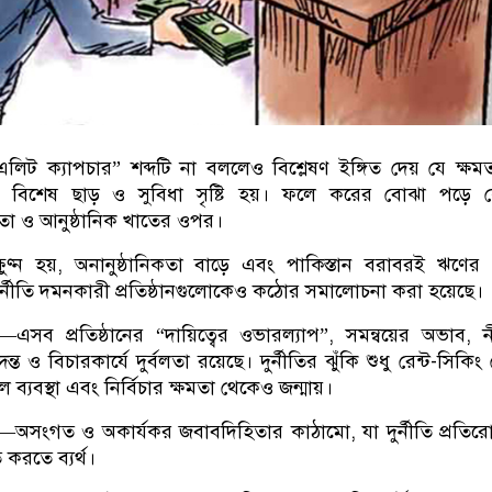
এলিট ক্যাপচার” শব্দটি না বললেও বিশ্লেষণ ইঙ্গিত দেয় যে ক্ষম
্থেই বিশেষ ছাড় ও সুবিধা সৃষ্টি হয়। ফলে করের বোঝা পড়ে
তা ও আনুষ্ঠানিক খাতের ওপর।
ক্ষুণ্ন হয়, অনানুষ্ঠানিকতা বাড়ে এবং পাকিস্তান বরাবরই ঋণে
ুর্নীতি দমনকারী প্রতিষ্ঠানগুলোকেও কঠোর সমালোচনা করা হয়েছে।
 প্রতিষ্ঠানের “দায়িত্বের ওভারল্যাপ”, সমন্বয়ের অভাব, 
ও বিচারকার্যে দুর্বলতা রয়েছে। দুর্নীতির ঝুঁকি শুধু রেন্ট-সিকিং
বল ব্যবস্থা এবং নির্বিচার ক্ষমতা থেকেও জন্মায়।
ে—অসংগত ও অকার্যকর জবাবদিহিতার কাঠামো, যা দুর্নীতি প্রতির
িত করতে ব্যর্থ।