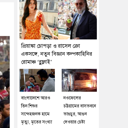
প্রিয়াঙ্কা চোপড়া ও রাসেল ক্রো
একসঙ্গে, নতুন বিজ্ঞান কল্পকাহিনির
রোমাঞ্চ ‘ব্লুফ্লাই’
বাংলাদেশে আরও
নওফেলের
তিন শিশুর
চট্টগ্রামের বাসভবনে
সন্দেহজনক হামে
ভাঙচুর, আগুন
মৃত্যু, মৃতের সংখ্যা
দেওয়ার চেষ্টা