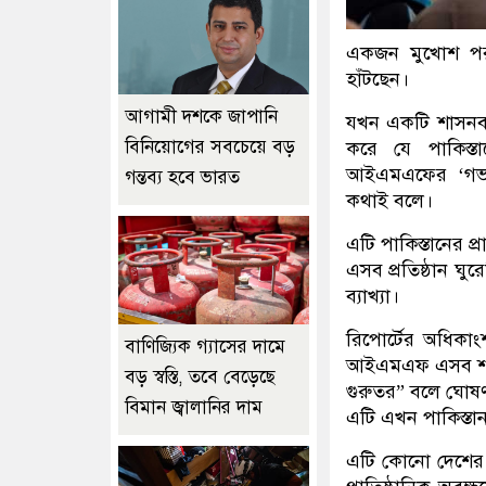
একজন মুখোশ পরা ব
হাঁটছেন।
আগামী দশকে জাপানি
যখন একটি শাসনব্যব
বিনিয়োগের সবচেয়ে বড়
করে যে পাকিস্
আইএমএফের ‘গভর্ন
গন্তব্য হবে ভারত
কথাই বলে।
এটি পাকিস্তানের প্
এসব প্রতিষ্ঠান ঘুর
ব্যাখ্যা।
রিপোর্টের অধিকাং
বাণিজ্যিক গ্যাসের দামে
আইএমএফ এসব শাসনগ
বড় স্বস্তি, তবে বেড়েছে
গুরুতর” বলে ঘোষণা
বিমান জ্বালানির দাম
এটি এখন পাকিস্তা
এটি কোনো দেশের