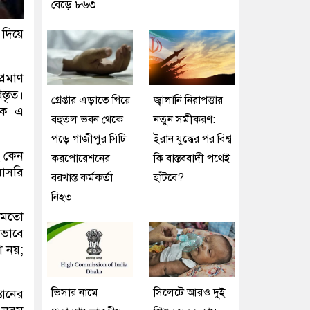
বেড়ে ৮৬৩
দিয়ে
্রমাণ
তৃত।
গ্রেপ্তার এড়াতে গিয়ে
জ্বালানি নিরাপত্তার
ঠিক এ
বহুতল ভবন থেকে
নতুন সমীকরণ:
পড়ে গাজীপুর সিটি
ইরান যুদ্ধের পর বিশ্ব
ং কেন
করপোরেশনের
কি বাস্তববাদী পথেই
রাসরি
বরখাস্ত কর্মকর্তা
হাঁটবে?
নিহত
র মতো
কভাবে
 নয়;
ভিসার নামে
সিলেটে আরও দুই
ানের