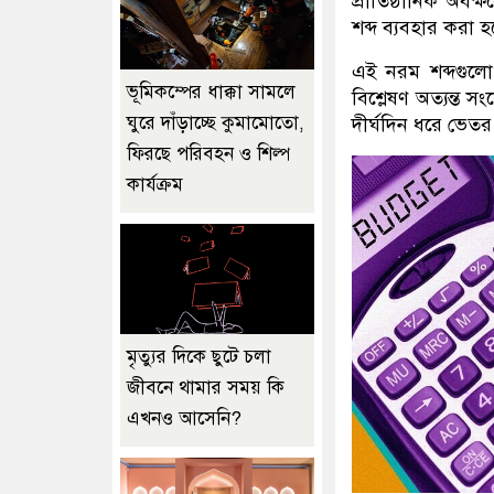
প্রাতিষ্ঠানিক অবক্
শব্দ ব্যবহার করা হ
এই নরম শব্দগুলো
ভূমিকম্পের ধাক্কা সামলে
বিশ্লেষণ অত্যন্ত স
ঘুরে দাঁড়াচ্ছে কুমামোতো,
দীর্ঘদিন ধরে ভেতর থ
ফিরছে পরিবহন ও শিল্প
কার্যক্রম
মৃত্যুর দিকে ছুটে চলা
জীবনে থামার সময় কি
এখনও আসেনি?