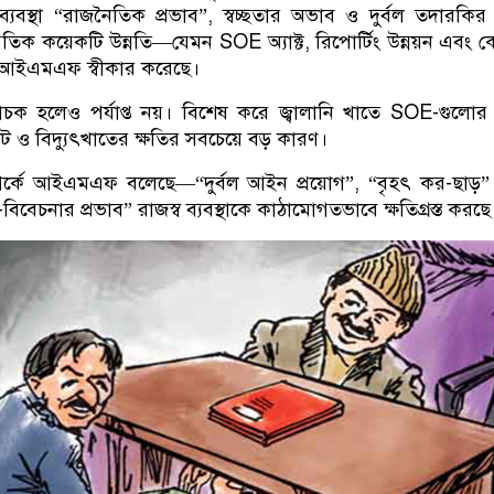
যবস্থা “রাজনৈতিক প্রভাব”, স্বচ্ছতার অভাব ও দুর্বল তদারকির 
্রতিক কয়েকটি উন্নতি—যেমন SOE অ্যাক্ট, রিপোর্টিং উন্নয়ন এবং কেন্দ
আইএমএফ স্বীকার করেছে।
চক হলেও পর্যাপ্ত নয়। বিশেষ করে জ্বালানি খাতে SOE-গুলোর দ
েট ও বিদ্যুৎখাতের ক্ষতির সবচেয়ে বড় কারণ।
ম্পর্কে আইএমএফ বলেছে—“দুর্বল আইন প্রয়োগ”, “বৃহৎ কর-ছাড়
র-বিবেচনার প্রভাব” রাজস্ব ব্যবস্থাকে কাঠামোগতভাবে ক্ষতিগ্রস্ত করছে