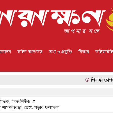
িনোদন
আইন-আদালত
তথ্য ও প্রযুক্তি
ফিচার
লাইফস্টা
প্রিয়াঙ্কা চোপড়া ও রাসেল
্জাতিক
,
লিড নিউজ
়া শাসনব্যবস্থা, ভেঙে পড়ার ফলাফল