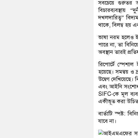
সবচেয়ে গুরুতর
বিচারব্যবস্থায় “
দখলদারিত্ব” বিদ্য
থাকে, বিলম্ব হয় এব
ভাষা নরম হলেও ইঙ্
পারে না, তা বিনিয
অবস্থান তারই প্র
রিপোর্টে স্পেশাল 
হয়েছে। সমন্বয় ও
উদ্বেগ দেখিয়েছে। 
এবং আইনি সংশোধনের
SIFC-কে মূল ব্যবস
একীভূত করা উচি
বার্তাটি স্পষ্ট: ব
যাবে না।