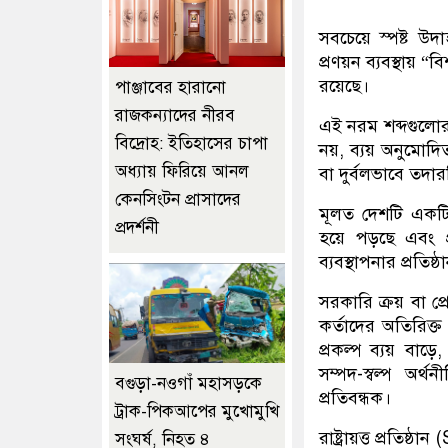
সবচেয়ে স্পষ্ট উ
প্রণয়ন ব্যবস্থায় “
রয়েছে।
পাঞ্জাবের হারানো
রাজকন্যাদের নীরব
এই নরম শব্দগুলোর প
বিদ্রোহ: ইতিহাসের চাপা
নয়, ব্যয় অনুমোদ
অধ্যায় ফিরিয়ে আনল
বা দুর্বলভাবে তদার
কেনসিংটন প্রাসাদের
মূলত দেশটি একটি 
প্রদর্শনী
হয়ে পড়ছে এবং 
ব্যবস্থাপনার প্রতি
সরকারি ক্রয় বা প্রো
কর্তাদের অতিরিক্ত
প্রকল্প ব্যয় বা
সম্পদ-স্বল্প অর
বগুড়া-নওগাঁ মহাসড়কে
প্রতিবন্ধক।
ট্রাক-পিকআপের মুখোমুখি
রাষ্ট্রায়ত্ত প্রতি
সংঘর্ষ, নিহত ৪