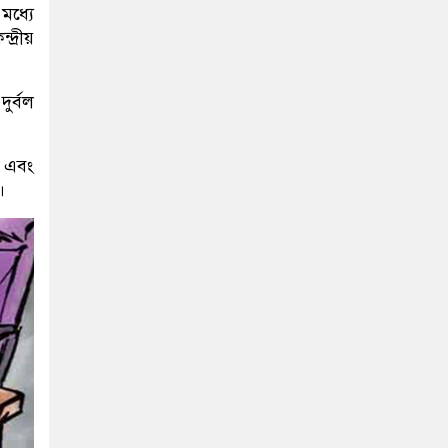
মধ্যে
্রীয়
ুর্বল
” এবং
।