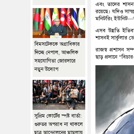
এবং তাদের শাসনব্
রয়েছে। যদিও সাম্প
মনিটরিং ইউনিট—
এসব উন্নতি ইতিবা
শাসনই সার্কুলার ড
বিমসটেককে অগ্রাধিকার
রাজস্ব প্রশাসন স
দিচ্ছে নেপাল, আঞ্চলিক
ছাড় প্রদানে “বিচা
সহযোগিতা জোরদারে
নতুন উদ্যোগ
সুপ্রিম কোর্টের স্পষ্ট বার্তা:
গুরুতর অপরাধ না থাকলে
ছাত্র আন্দোলনের মামলায়