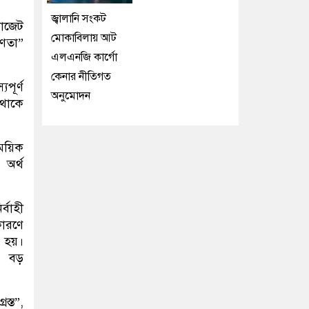
জ্বালানি সংকট
বাজেট
মোকাবিলায় আট
রবণতা”
এলএনজি কার্গো
কেনার নীতিগত
পূর্ণ
অনুমোদন
 থাকে
ময়িক
 অর্থ
র্বাহী
কারণে
 হয়।
র বড়
রস্ত”,