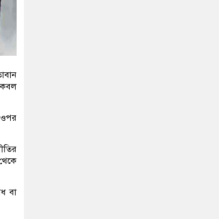
তাবান
 কেবল
র ওপর
নীতির
 থেকে
োধ বা