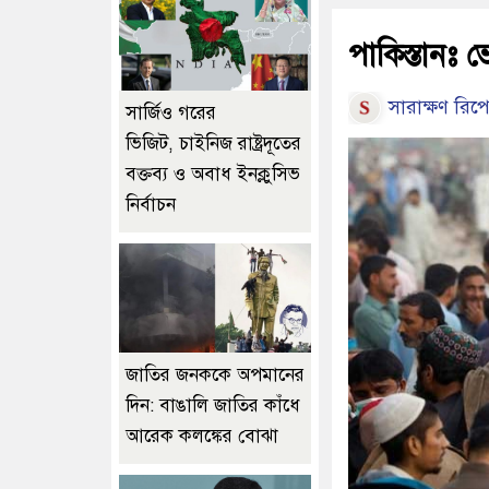
পাকিস্তানঃ 
সারাক্ষণ রিপো
সার্জিও গরের
ভিজিট, চাইনিজ রাষ্ট্রদূতের
বক্তব্য ও অবাধ ইনক্লুসিভ
নির্বাচন
জাতির জনককে অপমানের
দিন: বাঙালি জাতির কাঁধে
আরেক কলঙ্কের বোঝা