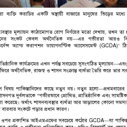
্যক্তি করাচির একটি অস্থায়ী বাজারে মানুষের ভিড়ের মধ্যে 
স্থার মূল্যায়ন কাঠামোগত রোগ নির্ণয়ের মতো দেখায়, তখন তা প
তানের সংকট কেবল অর্থনৈতিক নয়—এর গভীরতা আরও বিস্
েন্স অ্যান্ড করাপশন ডায়াগনস্টিক অ্যাসেসমেন্ট (GCDA)’ 
রাতিষ্ঠানিক কার্যক্রমের এখন পর্যন্ত সবচেয়ে সুসংগঠিত মূল্যায়ন—এব
েফিরে অর্থনৈতিক, রাজস্ব ও শাসন সংক্রান্ত ব্যর্থতা তৈরি করে তার স
শ বিষয় পাকিস্তানিদের কাছে নতুন নয়। নতুন হলো—প্রথমবারে
ত দুর্বলতাকে “গভীরভাবে প্রোথিত, প্রাতিষ্ঠানিক এবং সামষ্টি
 করেছে। অর্থাৎ শাসনব্যবস্থার ব্যর্থতা আর আড়ালের কোনো সমস্যা
ন বারবার সংকটে পড়ার প্রধান কারণ।
 ওপর প্রকাশিত আইএমএফের সবচেয়ে কঠোর GCDA—যা পাকিস্ত