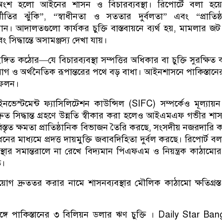
 অংশ হলো আইনের শাসন ও বিচারব্যবস্থা। রিপোর্টে বলা হয়
দুর্নীতির ঝুঁকি”, “স্বাধীনতা ও সততার দুর্বলতা” এবং “প্রাতিষ্
মান। আদালতগুলো কার্যকর চুক্তি বাস্তবায়নে ব্যর্থ হয়, মামলার জ
ং সিদ্ধান্তে অসামঞ্জস্য দেখা যায়।
গিত কঠোর—যে বিচারব্যবস্থা সম্পত্তির অধিকার বা চুক্তি সুরক্ষিত
়োগ ও অর্থনৈতিক রূপান্তরের পথে বড় বাধা। আইনশাসনে পাকিস্তানের
তিফলন।
ইনভেস্টমেন্ট ফ্যাসিলিটেশন কাউন্সিল (SIFC) সম্পর্কেও মূল্যায়
 দ্রুত সিদ্ধান্ত গ্রহণে উন্নতি স্বীকার করা হলেও আইএমএফ গভীর শ
বিস্তৃত ক্ষমতা প্রাতিষ্ঠানিক বিভাজন তৈরি করছে, সংসদীয় নজরদারি 
 মাধ্যমে প্রদত্ত দায়মুক্তি জবাবদিহিতা দুর্বল করছে। রিপোর্ট 
্থার সমান্তরালে না রেখে বিদ্যমান পিএফএম ও নিয়ন্ত্রক কাঠামোর 
ত।
িনিয়োগ দ্রুততর করার নামে শাসনব্যবস্থার মৌলিক কাঠামো ক্ষতিগ্রস্