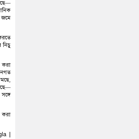
েছে—
ঠানিক
ট জমে
 করতে
 নিচু
ন করা
াসনগত
কমছে,
বলছে—
সঙ্গে
ত করা