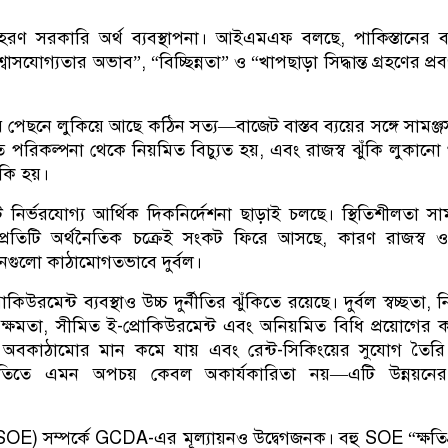
দাহরণ সরকারি অর্থ ব্যবস্থাপনা। আইএমএফ বলছে, পাকিস্তানের 
বিশ্বাসযোগ্যতার অভাব”, “বিচ্ছিন্নতা” ও “খাপছাড়া সিদ্ধান্ত গ্রহণের প্
েছনে লুকিয়ে আছে কঠিন সত্য—বাজেট বাস্তব ব্যয়ের সঙ্গে সামঞ্জস্য
িত পরিকল্পনা থেকে নিয়মিত বিচ্যুত হয়, এবং রাজস্ব ঝুঁকি লুকানো
কি হয়।
নির্ভরযোগ্য আর্থিক দিকনির্দেশনা ছাড়াই চলছে। স্থিতিশীলতা সা
প্রতিটি অর্থনৈতিক চক্রেই সংকট ফিরে আসছে, কারণ রাজস্ব ও
ষ্ঠানগুলো কাঠামোগতভাবে দুর্বল।
কিউরমেন্ট ব্যবস্থাও উচ্চ দুর্নীতির ঝুঁকিতে রয়েছে। দুর্বল স্বচ্ছতা, নি
 ক্ষমতা, সীমিত ই-প্রোকিউরমেন্ট এবং অনিয়মিত বিধি প্রয়োগের 
ড়ে, অবকাঠামোর মান কমে যায় এবং রেন্ট-সিকিংয়ের সুযোগ তৈরি
্থনীতিতে এমন অপচয় কেবল অকার্যকারিতা নয়—এটি উন্নয়নে
ষ্ঠান (SOE) সম্পর্কে GCDA-এর মূল্যায়নও উদ্বেগজনক। বহু SOE “ক্ষতিগ্