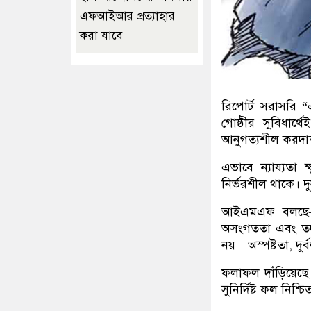
এফআইআর প্রত্যাহার
করা যাবে
রিপোর্ট সরাসরি “
গোষ্ঠীর সুবিধার
আনুগত্যশীল করদা
এভাবে ন্যায্যতা 
নির্ভরশীল থাকে। দ
আইএমএফ বলছে—এসব
অসংগততা এবং তদন্ত 
নয়—অস্পষ্টতা, দুর্
ফলাফল দাঁড়িয়েছ
সুনির্দিষ্ট ফল নিশ্চ