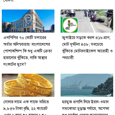
ঘোষণা
এলপিপির ৭০ কোটি ডলারের
জুলাইয়ে সড়কে ঝরল ৪১৬ প্রাণ,
অর্ডার অনিশ্চয়তায়: বাংলাদেশের
মোট দুর্ঘটনা ৪৫৮; সবচেয়ে
পোশাকশিল্প কি শুধু একটি ক্রেতা
ঝুঁকিতে মোটরসাইকেল আরোহী ও
হারানোর ঝুঁকিতে, নাকি আস্থার
পথচারী
সংকটের মুখে?
সোনার দামে এক লাফে ভরিতে
হরমুজ প্রণালি নিয়ে ইরান-ওমান
৯,৮৫৬ টাকা বৃদ্ধি, ২২ ক্যারেট
সমঝোতা চূড়ান্ত পর্যায়ে, অপেক্ষা