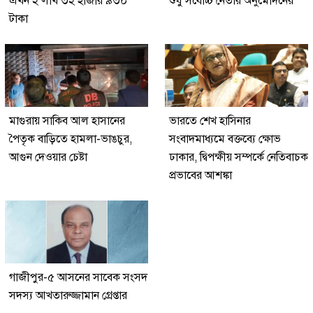
এখন ২ লাখ ৩২ হাজার ৯৩০
শুধু সর্বোচ্চ নেতার অনুমোদনের
টাকা
মাগুরায় সাকিব আল হাসানের
ভারতে শেখ হাসিনার
পৈতৃক বাড়িতে হামলা-ভাঙচুর,
সংবাদমাধ্যমে বক্তব্যে ক্ষোভ
আগুন দেওয়ার চেষ্টা
ঢাকার, দ্বিপক্ষীয় সম্পর্কে নেতিবাচক
প্রভাবের আশঙ্কা
গাজীপুর-৫ আসনের সাবেক সংসদ
সদস্য আখতারুজ্জামান গ্রেপ্তার