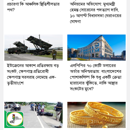
প্রচারণা কি আঞ্চলিক স্থিতিশীলতার
অনিয়মের অভিযোগ: মুখ্যমন্ত্রী
পথ?
হেমন্ত সোরেনের পদত্যাগ দাবি,
১০ আগস্ট বিধানসভা ঘেরাওয়ের
ঘোষণা
ইউক্রেনের আকাশ প্রতিরক্ষায় বড়
এলপিপির ৭০ কোটি ডলারের
সংকট, ক্ষেপণাস্ত্র প্রতিরোধী
অর্ডার অনিশ্চয়তায়: বাংলাদেশের
ক্ষেপণাস্ত্র সরবরাহ নেমেছে এক-
পোশাকশিল্প কি শুধু একটি ক্রেতা
তৃতীয়াংশে
হারানোর ঝুঁকিতে, নাকি আস্থার
সংকটের মুখে?