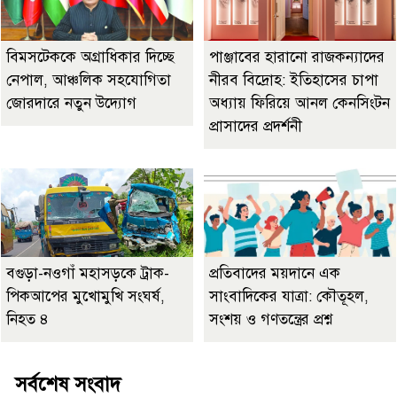
বিমসটেককে অগ্রাধিকার দিচ্ছে
পাঞ্জাবের হারানো রাজকন্যাদের
নেপাল, আঞ্চলিক সহযোগিতা
নীরব বিদ্রোহ: ইতিহাসের চাপা
জোরদারে নতুন উদ্যোগ
অধ্যায় ফিরিয়ে আনল কেনসিংটন
প্রাসাদের প্রদর্শনী
বগুড়া-নওগাঁ মহাসড়কে ট্রাক-
প্রতিবাদের ময়দানে এক
পিকআপের মুখোমুখি সংঘর্ষ,
সাংবাদিকের যাত্রা: কৌতূহল,
নিহত ৪
সংশয় ও গণতন্ত্রের প্রশ্ন
সর্বশেষ সংবাদ