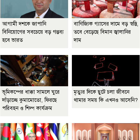
আগামী দশকে জাপানি
বাণিজ্যিক গ্যাসের দামে বড় স্বস্তি,
বিনিয়োগের সবচেয়ে বড় গন্তব্য
তবে বেড়েছে বিমান জ্বালানির
হবে ভারত
দাম
ভূমিকম্পের ধাক্কা সামলে ঘুরে
মৃত্যুর দিকে ছুটে চলা জীবনে
দাঁড়াচ্ছে কুমামোতো, ফিরছে
থামার সময় কি এখনও আসেনি?
পরিবহন ও শিল্প কার্যক্রম