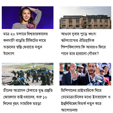
মাত্র ২০ ডলারে বিশ্বতারকাদের
আগুনে দুবার পুড়ে ধ্বংস:
কনসার্ট! বাড়তি টিকিটের দামে
স্কটল্যান্ডের ঐতিহাসিক
ভক্তদের স্বস্তি ফেরাতে নতুন
শিল্পবিদ্যালয় কি আবারও ফিরে
উদ্যোগ
পাবে তার হারানো গৌরব?
চীনের আগ্রাসন ঠেকাতে যুদ্ধ প্রস্তুতি
মিশিগানের প্রাইমারিকে ঘিরে
জোরদার তাইওয়ানের, শুরু ১০
ডেমোক্র্যাটদের মধ্যে ইসরায়েল ও
দিনের বৃহৎ সামরিক মহড়া
ইহুদিবিদ্বেষ বিতর্ক নতুন করে
আলোচনায়