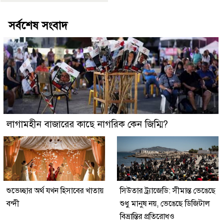
সর্বশেষ সংবাদ
লাগামহীন বাজারের কাছে নাগরিক কেন জিম্মি?
শুভেচ্ছার অর্থ যখন হিসাবের খাতায়
সিউতার ট্র্যাজেডি: সীমান্ত ভেঙেছে
বন্দী
শুধু মানুষ নয়, ভেঙেছে ডিজিটাল
বিভ্রান্তির প্রতিরোধও