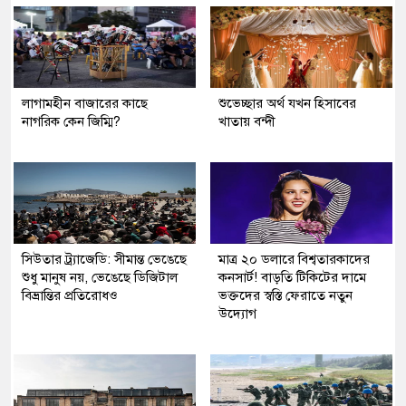
লাগামহীন বাজারের কাছে
শুভেচ্ছার অর্থ যখন হিসাবের
নাগরিক কেন জিম্মি?
খাতায় বন্দী
সিউতার ট্র্যাজেডি: সীমান্ত ভেঙেছে
মাত্র ২০ ডলারে বিশ্বতারকাদের
শুধু মানুষ নয়, ভেঙেছে ডিজিটাল
কনসার্ট! বাড়তি টিকিটের দামে
বিভ্রান্তির প্রতিরোধও
ভক্তদের স্বস্তি ফেরাতে নতুন
উদ্যোগ