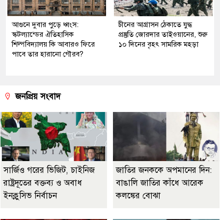
আগুনে দুবার পুড়ে ধ্বংস:
চীনের আগ্রাসন ঠেকাতে যুদ্ধ
স্কটল্যান্ডের ঐতিহাসিক
প্রস্তুতি জোরদার তাইওয়ানের, শুরু
শিল্পবিদ্যালয় কি আবারও ফিরে
১০ দিনের বৃহৎ সামরিক মহড়া
পাবে তার হারানো গৌরব?
জনপ্রিয় সংবাদ
সার্জিও গরের ভিজিট, চাইনিজ
জাতির জনককে অপমানের দিন:
রাষ্ট্রদূতের বক্তব্য ও অবাধ
বাঙালি জাতির কাঁধে আরেক
ইনক্লুসিভ নির্বাচন
কলঙ্কের বোঝা