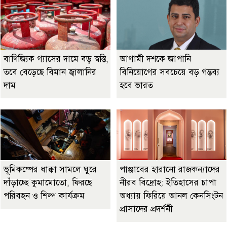
বাণিজ্যিক গ্যাসের দামে বড় স্বস্তি,
আগামী দশকে জাপানি
তবে বেড়েছে বিমান জ্বালানির
বিনিয়োগের সবচেয়ে বড় গন্তব্য
দাম
হবে ভারত
ভূমিকম্পের ধাক্কা সামলে ঘুরে
পাঞ্জাবের হারানো রাজকন্যাদের
দাঁড়াচ্ছে কুমামোতো, ফিরছে
নীরব বিদ্রোহ: ইতিহাসের চাপা
পরিবহন ও শিল্প কার্যক্রম
অধ্যায় ফিরিয়ে আনল কেনসিংটন
প্রাসাদের প্রদর্শনী