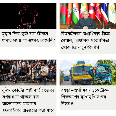
মৃত্যুর দিকে ছুটে চলা জীবনে
বিমসটেককে অগ্রাধিকার দিচ্ছে
থামার সময় কি এখনও আসেনি?
নেপাল, আঞ্চলিক সহযোগিতা
জোরদারে নতুন উদ্যোগ
সুপ্রিম কোর্টের স্পষ্ট বার্তা: গুরুতর
বগুড়া-নওগাঁ মহাসড়কে ট্রাক-
অপরাধ না থাকলে ছাত্র
পিকআপের মুখোমুখি সংঘর্ষ,
আন্দোলনের মামলায়
নিহত ৪
এফআইআর প্রত্যাহার করা যাবে