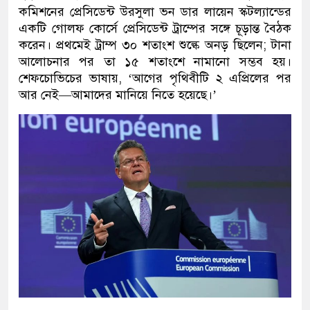
কমিশনের প্রেসিডেন্ট উরসুলা ভন ডার লায়েন স্কটল্যান্ডের
একটি গোলফ কোর্সে প্রেসিডেন্ট ট্রাম্পের সঙ্গে চূড়ান্ত বৈঠক
করেন। প্রথমেই ট্রাম্প ৩০ শতাংশ শুল্কে অনড় ছিলেন; টানা
আলোচনার পর তা ১৫ শতাংশে নামানো সম্ভব হয়।
শেফচোভিচের ভাষায়, ‘আগের পৃথিবীটি ২ এপ্রিলের পর
আর নেই—আমাদের মানিয়ে নিতে হয়েছে।’