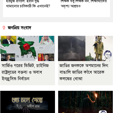
হরমুজ প্রণালি: ইরান যুদ্ধ
শিক্ষক শুধু শিক্ষক নন, শিক্ষার্থীদের
থামানোর চাবিকাঠি কি এখানেই?
অদৃশ্য আশ্রয়ও
জনপ্রিয় সংবাদ
সার্জিও গরের ভিজিট, চাইনিজ
জাতির জনককে অপমানের দিন:
রাষ্ট্রদূতের বক্তব্য ও অবাধ
বাঙালি জাতির কাঁধে আরেক
ইনক্লুসিভ নির্বাচন
কলঙ্কের বোঝা