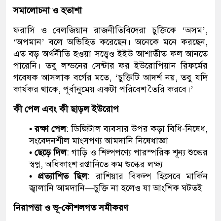
সমালোচনা ও হতাশা
ফরাসি ও বেলজিয়ান রাজনীতিবিদেরা চুক্তিকে ‘অসম’,
‘অপমান’ বলে অভিহিত করেছেন। অনেকে মনে করছেন,
এত বড় অর্থনীতি হওয়া সত্ত্বেও ইইউ আশাতীত ফল আনতে
পারেনি। তবু লন্ডনের সেন্টার ফর ইউরোপিয়ান রিফর্মের
গবেষক আসলাক বর্গের মতে, ‘চুক্তিটি আদর্শ নয়, তবু যদি
কার্যকর থাকে, পূর্বানুমেয় একটা পরিবেশ তৈরি করবে।’
কী পেল এবং কী ছাড়ল ইউরোপ
• রক্ষা পেল
: ডিজিটাল ব্যবসার উপর কড়া বিধি-নিষেধ,
সংবেদনশীল মাংসপণ্য আমদানি নিষেধাজ্ঞা
• ছেড়ে দিল
: গাড়ি ও শিল্পপণ্যে পারস্পরিক শূন্য শুল্কের
স্বপ্ন, অধিকাংশ রপ্তানিতে কম শুল্কের লক্ষ্য
• প্রত্যাশিত ছিল
: রাশিয়ার বিকল্প হিসেবে মার্কিন
জ্বালানি আমদানি—চুক্তি না হলেও যা আংশিক ঘটতই
নিরাপত্তা ও ভূ-কৌশলগত সমীকরণ