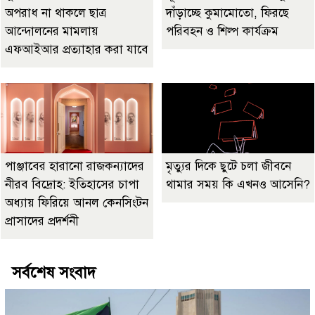
অপরাধ না থাকলে ছাত্র
দাঁড়াচ্ছে কুমামোতো, ফিরছে
আন্দোলনের মামলায়
পরিবহন ও শিল্প কার্যক্রম
এফআইআর প্রত্যাহার করা যাবে
পাঞ্জাবের হারানো রাজকন্যাদের
মৃত্যুর দিকে ছুটে চলা জীবনে
নীরব বিদ্রোহ: ইতিহাসের চাপা
থামার সময় কি এখনও আসেনি?
অধ্যায় ফিরিয়ে আনল কেনসিংটন
প্রাসাদের প্রদর্শনী
সর্বশেষ সংবাদ