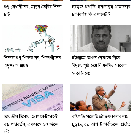
শুধু মেধাবী নয়, মানুষ তৈরির শিক্ষা
হরমুজ প্রণালি: ইরান যুদ্ধ থামানোর
চাই
চাবিকাঠি কি এখানেই?
শিক্ষক শুধু শিক্ষক নন, শিক্ষার্থীদের
চট্টগ্রামে আগুন নেভাতে গিয়ে
অদৃশ্য আশ্রয়ও
বিদ্যুৎস্পৃষ্ট হয়ে বিএনপির সাবেক
নেতা নিহত
ভারতীয় ভিসার অ্যাপয়েন্টমেন্টে
রাষ্ট্রপতি পদে মির্জা ফখরুলের নাম
বড় পরিবর্তন, একসঙ্গে ১৫ দিনের
চূড়ান্ত, ২০ আগস্ট নির্বাচনের প্রস্তুতি
স্লট