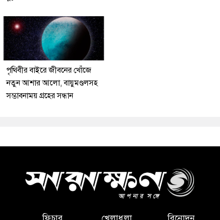
পৃথিবীর বাইরে জীবনের খোঁজে
নতুন আশার আলো, বায়ুমণ্ডলসহ
সম্ভাবনাময় গ্রহের সন্ধান
ফিচার
খেলাধুলা
বিনোদন