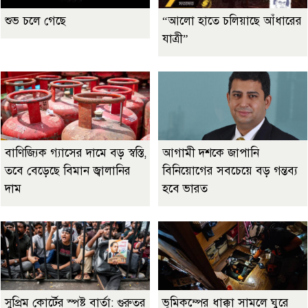
শুভ চলে গেছে
“আলো হাতে চলিয়াছে আঁধারের
যাত্রী”
বাণিজ্যিক গ্যাসের দামে বড় স্বস্তি,
আগামী দশকে জাপানি
তবে বেড়েছে বিমান জ্বালানির
বিনিয়োগের সবচেয়ে বড় গন্তব্য
দাম
হবে ভারত
সুপ্রিম কোর্টের স্পষ্ট বার্তা: গুরুতর
ভূমিকম্পের ধাক্কা সামলে ঘুরে