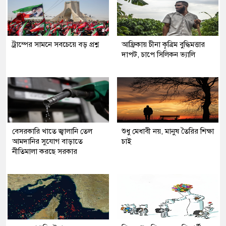
ট্রাম্পের সামনে সবচেয়ে বড় প্রশ্ন
আফ্রিকায় চীনা কৃত্রিম বুদ্ধিমত্তার
দাপট, চাপে সিলিকন ভ্যালি
বেসরকারি খাতে জ্বালানি তেল
শুধু মেধাবী নয়, মানুষ তৈরির শিক্ষা
আমদানির সুযোগ বাড়াতে
চাই
নীতিমালা করছে সরকার