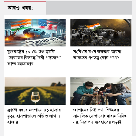
আরও খবর:
যুক্তরাষ্ট্রের ১০০% শুল্ক হুমকি
সংবিধান যখন ক্ষমতার আয়না:
‘ভারতের বিরুদ্ধে বৈরী পদক্ষেপ’:
ভারতের গণতন্ত্র কোন পথে?
ফান্ড ম্যানেজার
ফ্রান্সে বছরে মদপানে ৪১ হাজার
জাপানের ভিন্ন পথ: শিশুদের
মৃত্যু, হাসপাতালে ভর্তি ৩ লাখ ৭
সামাজিক যোগাযোগমাধ্যম নিষিদ্ধ
হাজার
নয়, নিরাপদ ব্যবহারের লড়াই