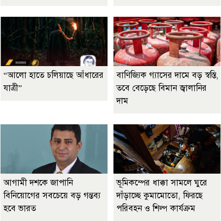
“আলো হাতে চলিয়াছে আঁধারের
বাণিজ্যিক গ্যাসের দামে বড় স্বস্তি,
যাত্রী”
তবে বেড়েছে বিমান জ্বালানির
দাম
আগামী দশকে জাপানি
ভূমিকম্পের ধাক্কা সামলে ঘুরে
বিনিয়োগের সবচেয়ে বড় গন্তব্য
দাঁড়াচ্ছে কুমামোতো, ফিরছে
হবে ভারত
পরিবহন ও শিল্প কার্যক্রম