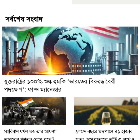
সর্বশেষ সংবাদ
যুক্তরাষ্ট্রের ১০০% শুল্ক হুমকি ‘ভারতের বিরুদ্ধে বৈরী
পদক্ষেপ’: ফান্ড ম্যানেজার
সংবিধান যখন ক্ষমতার আয়না:
ফ্রান্সে বছরে মদপানে ৪১ হাজার
ভারতের গণতন্ত্র কোন পথে?
মৃত্যু, হাসপাতালে ভর্তি ৩ লাখ ৭