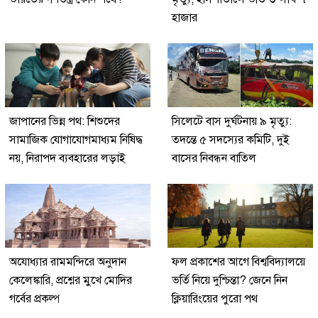
হাজার
জাপানের ভিন্ন পথ: শিশুদের
সিলেটে বাস দুর্ঘটনায় ৯ মৃত্যু:
সামাজিক যোগাযোগমাধ্যম নিষিদ্ধ
তদন্তে ৫ সদস্যের কমিটি, দুই
নয়, নিরাপদ ব্যবহারের লড়াই
বাসের নিবন্ধন বাতিল
অযোধ্যার রামমন্দিরে অনুদান
ফল প্রকাশের আগে বিশ্ববিদ্যালয়ে
কেলেঙ্কারি, প্রশ্নের মুখে মোদির
ভর্তি নিয়ে দুশ্চিন্তা? জেনে নিন
গর্বের প্রকল্প
ক্লিয়ারিংয়ের পুরো পথ