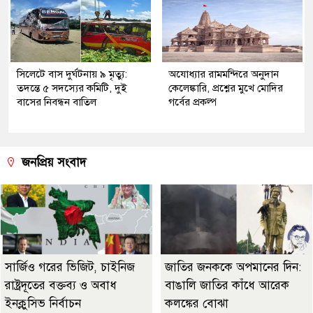
সিলেটে বাস দুর্ঘটনায় ৯ মৃত্যু:
অযোধ্যার রামমন্দিরে অনুদান
তদন্তে ৫ সদস্যের কমিটি, দুই
কেলেঙ্কারি, প্রশ্নের মুখে মোদির
বাসের নিবন্ধন বাতিল
গর্বের প্রকল্প
জনপ্রিয় সংবাদ
সার্জিও গরের ভিজিট, চাইনিজ
জাতির জনককে অপমানের দিন:
রাষ্ট্রদূতের বক্তব্য ও অবাধ
বাঙালি জাতির কাঁধে আরেক
ইনক্লুসিভ নির্বাচন
কলঙ্কের বোঝা