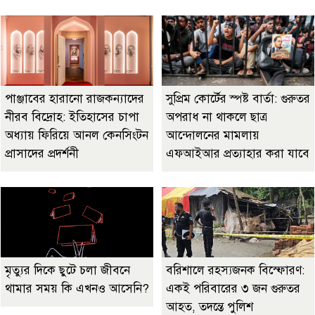
পাঞ্জাবের হারানো রাজকন্যাদের
সুপ্রিম কোর্টের স্পষ্ট বার্তা: গুরুতর
নীরব বিদ্রোহ: ইতিহাসের চাপা
অপরাধ না থাকলে ছাত্র
অধ্যায় ফিরিয়ে আনল কেনসিংটন
আন্দোলনের মামলায়
প্রাসাদের প্রদর্শনী
এফআইআর প্রত্যাহার করা যাবে
মৃত্যুর দিকে ছুটে চলা জীবনে
বরিশালে রহস্যজনক বিস্ফোরণ:
থামার সময় কি এখনও আসেনি?
একই পরিবারের ৩ জন গুরুতর
আহত, তদন্তে পুলিশ