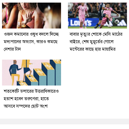
ওজন কমানোর ওষুধ বদলে দিচ্ছে
বাবার মৃত্যুর শোকে মেসি মাঠের
মদ্যপানের অভ্যাস, কারও কমছে
বাইরে, শেষ মুহূর্তের গোলে
নেশার টান
মন্টেরের কাছে হার মায়ামির
শতকোটি ডলারের উত্তরাধিকারেও
হতাশ হবেন তরুণেরা, হাতে
আসবে সম্পদের ছোট অংশ