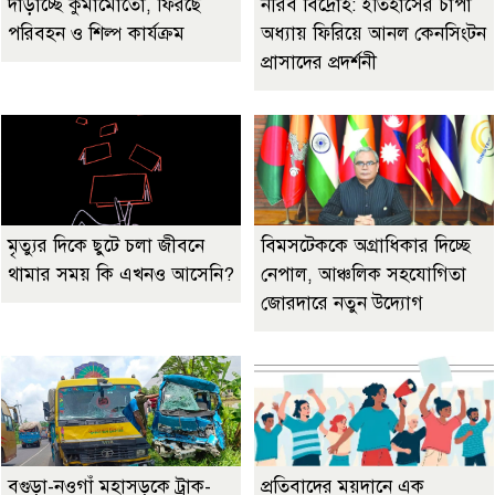
দাঁড়াচ্ছে কুমামোতো, ফিরছে
নীরব বিদ্রোহ: ইতিহাসের চাপা
পরিবহন ও শিল্প কার্যক্রম
অধ্যায় ফিরিয়ে আনল কেনসিংটন
প্রাসাদের প্রদর্শনী
মৃত্যুর দিকে ছুটে চলা জীবনে
বিমসটেককে অগ্রাধিকার দিচ্ছে
থামার সময় কি এখনও আসেনি?
নেপাল, আঞ্চলিক সহযোগিতা
জোরদারে নতুন উদ্যোগ
বগুড়া-নওগাঁ মহাসড়কে ট্রাক-
প্রতিবাদের ময়দানে এক