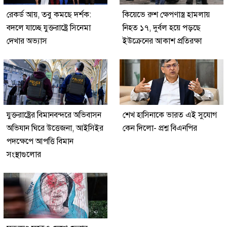
রেকর্ড আয়, তবু কমছে দর্শক:
কিয়েভে রুশ ক্ষেপণাস্ত্র হামলায়
বদলে যাচ্ছে যুক্তরাষ্ট্রে সিনেমা
নিহত ১৭, দুর্বল হয়ে পড়ছে
দেখার অভ্যাস
ইউক্রেনের আকাশ প্রতিরক্ষা
যুক্তরাষ্ট্রের বিমানবন্দরে অভিবাসন
শেখ হাসিনাকে ভারত এই সুযোগ
অভিযান ঘিরে উত্তেজনা, আইসিইর
কেন দিলো- প্রশ্ন বিএনপির
পদক্ষেপে আপত্তি বিমান
সংস্থাগুলোর