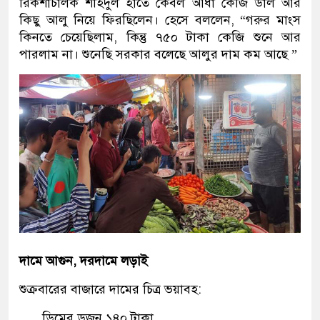
রিকশাচালক শহিদুল হাতে কেবল আধা কেজি ডাল আর
কিছু আলু নিয়ে ফিরছিলেন। হেসে বললেন, “গরুর মাংস
কিনতে চেয়েছিলাম, কিন্তু ৭৫০ টাকা কেজি শুনে আর
পারলাম না। শুনেছি সরকার বলেছে আলুর দাম কম আছে ”
দামে আগুন
,
দরদামে লড়াই
শুক্রবারের বাজারে দামের চিত্র ভয়াবহ:
ডিমের ডজন ১৪০ টাকা