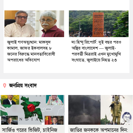
জুলাই গণঅভ্যুত্থান: মাকসুদ
দ্য হিন্দু রিপোর্ট: দুই বছর পরও
কামাল, জাফর ইকবালসহ ৮
অস্থির বাংলাদেশ — জুলাই-
জনের বিরুদ্ধে মানবতাবিরোধী
পরবর্তী মিত্ররাই এখন মুখোমুখি
অপরাধের অভিযোগ
সংঘাতে, জুলাইয়ে নিহত ২৩
জনপ্রিয় সংবাদ
সার্জিও গরের ভিজিট, চাইনিজ
জাতির জনককে অপমানের দিন: