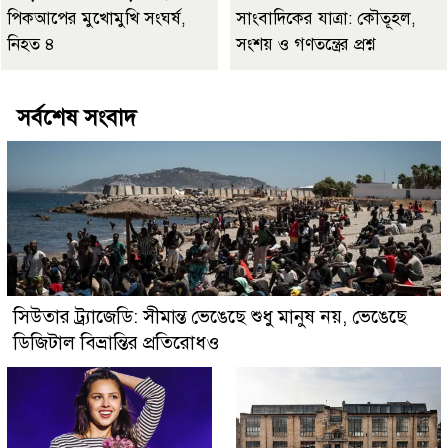
পিকআপের মুখোমুখি সংঘর্ষ,
সাংবাদিকের যাত্রা: কৌতূহল,
নিহত ৪
সংশয় ও গণতন্ত্রের প্রশ্ন
সর্বশেষ সংবাদ
সিউতার ট্র্যাজেডি: সীমান্ত ভেঙেছে শুধু মানুষ নয়, ভেঙেছে
ডিজিটাল বিভ্রান্তির প্রতিরোধও