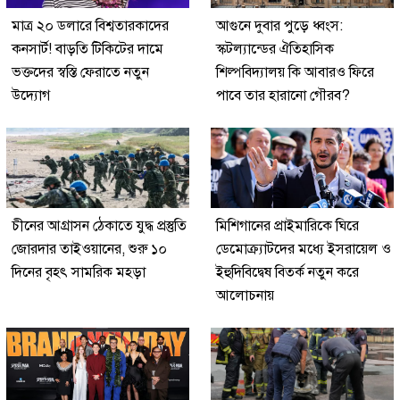
মাত্র ২০ ডলারে বিশ্বতারকাদের
আগুনে দুবার পুড়ে ধ্বংস:
কনসার্ট! বাড়তি টিকিটের দামে
স্কটল্যান্ডের ঐতিহাসিক
ভক্তদের স্বস্তি ফেরাতে নতুন
শিল্পবিদ্যালয় কি আবারও ফিরে
উদ্যোগ
পাবে তার হারানো গৌরব?
চীনের আগ্রাসন ঠেকাতে যুদ্ধ প্রস্তুতি
মিশিগানের প্রাইমারিকে ঘিরে
জোরদার তাইওয়ানের, শুরু ১০
ডেমোক্র্যাটদের মধ্যে ইসরায়েল ও
দিনের বৃহৎ সামরিক মহড়া
ইহুদিবিদ্বেষ বিতর্ক নতুন করে
আলোচনায়