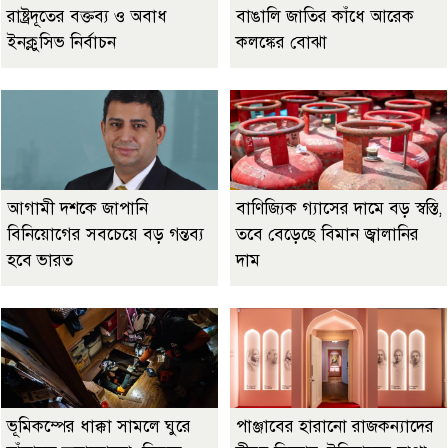
রাষ্ট্রদূতের বক্তব্য ও অবাধ
বাঙালি জাতির কাঁধে আরেক
ইনক্লুসিভ নির্বাচন
কলঙ্কের বোঝা
আগামী দশকে জাপানি
বাণিজ্যিক গ্যাসের দামে বড় স্বস্তি,
বিনিয়োগের সবচেয়ে বড় গন্তব্য
তবে বেড়েছে বিমান জ্বালানির
হবে ভারত
দাম
ভূমিকম্পের ধাক্কা সামলে ঘুরে
পাঞ্জাবের হারানো রাজকন্যাদের