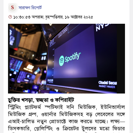
সারাক্ষণ রিপোর্ট
১০:৩০:৫৩ অপরাহ্ন, বৃহস্পতিবার, ১৬ অক্টোবর ২০২৫
চুক্তির খসড়া, স্বচ্ছতা ও কপিরাইট
স্ট্রিমিং প্ল্যাটফর্ম স্পটিফাই সনি মিউজিক, ইউনিভার্সাল
মিউজিক গ্রুপ, ওয়ার্নার মিউজিকসহ বড় লেবেলের সঙ্গে
এআই-চালিত নতুন প্রোডাক্টে কাজ করতে যাচ্ছে। লক্ষ্য—
ডিসকভারি, প্লেলিস্টিং ও ক্রিয়েটর টুলসের মতো ফিচার