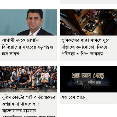
আগামী দশকে জাপানি
ভূমিকম্পের ধাক্কা সামলে ঘুরে
বিনিয়োগের সবচেয়ে বড় গন্তব্য
দাঁড়াচ্ছে কুমামোতো, ফিরছে
হবে ভারত
পরিবহন ও শিল্প কার্যক্রম
সুপ্রিম কোর্টের স্পষ্ট বার্তা: গুরুতর
শুভ চলে গেছে
অপরাধ না থাকলে ছাত্র
আন্দোলনের মামলায়