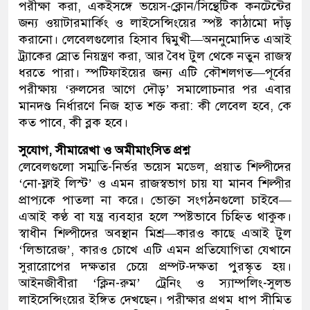
পরীক্ষা করা, একইসঙ্গে ভয়েস-ক্লোন/সিন্থেটিক কনটেন্টের
জন্য ওয়াটারমার্কিং ও লাইসেন্সিংয়ের স্পষ্ট কাঠামো দাঁড়
করানো। লেবেলগুলোর হিসাব দ্বিমুখী—অননুমোদিত এআই
ট্র্যাকের স্রোত নিয়ন্ত্রণ করা, আর বৈধ টুল থেকে নতুন রাজস্ব
ধরতে পারা। স্পটিফাইয়ের জন্য এটি কৌশলগত—পূর্বের
পরীক্ষায় ‘রুলসের আগে দৌড়’ সমালোচনার পর এবার
মানদণ্ড নির্ধারণে নিজ হাত শক্ত করা: কী লেবেল হবে, কে
কত পাবে, কী ব্লক হবে।
সুযোগ, সীমারেখা ও অমীমাংসিত প্রশ্ন
লেবেলগুলো সম্মতি-নির্ভর ভয়েস মডেল, প্রয়াত শিল্পীদের
‘নো-ফ্লাই লিস্ট’ ও এমন রাজস্বভাগ চায় যা মানব শিল্পীর
প্রাপ্যকে পাতলা না করে। ভোক্তা সংগঠনগুলো চাইবে—
এআই কণ্ঠ বা যন্ত্র ব্যবহার হলে স্পষ্টভাবে চিহ্নিত থাকুক।
স্বাধীন শিল্পীদের অবস্থান মিশ্র—কারও কাছে এআই টুল
‘লিভারেজ’, কারও চোখে এটি এমন প্রতিযোগিতা যেখানে
সুরারোপের দক্ষতার চেয়ে প্রম্পট-দক্ষতা পুরস্কৃত হয়।
আইনজীবীরা ‘ক্লিন-রুম’ ট্রেনিং ও স্যাম্পলিং-সুলভ
লাইসেন্সিংয়ের ইঙ্গিত দেখছেন। পরীক্ষার প্রথম ধাপ সীমিত