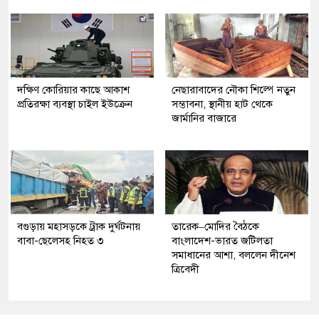
দক্ষিণ কোরিয়ার কাছে আকাশ
নেছারাবাদের নৌকা শিল্পে নতুন
প্রতিরক্ষা ব্যবস্থা চাইল ইউক্রেন
সম্ভাবনা, স্থানীয় হাট থেকে
জার্মানির বাজারে
বগুড়ায় মহাসড়কে ট্রাক দুর্ঘটনায়
তারেক–মোদির বৈঠকে
বাবা-ছেলেসহ নিহত ৩
বাংলাদেশ-ভারত জটিলতা
সমাধানের আশা, বললেন দীনেশ
ত্রিবেদী