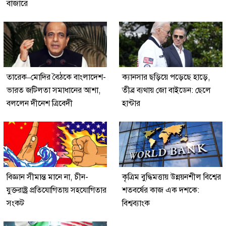
বাজারে
তারেক–মোদির বৈঠকে বাংলাদেশ-
ক্যানসার ছড়িয়ে পড়েছে হাড়ে,
ভারত জটিলতা সমাধানের আশা,
তীব্র ব্যথায় জো বাইডেন: ছেলে
বললেন দীনেশ ত্রিবেদী
হান্টার
বিজ্ঞান সীমান্ত মানে না, চীন-
কৃত্রিম বুদ্ধিমত্তায় উন্নয়নশীল বিশ্বের
যুক্তরাষ্ট্র প্রতিযোগিতায় সহযোগিতার
শতবর্ষের কাজ এক দশকে:
সংকট
বিশ্বব্যাংক