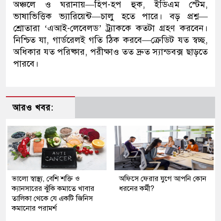
অঞ্চলে ও ঘরানায়—হিপ-হপ হুক, ইডিএম স্টেম,
ভাষাভিত্তিক ভ্যারিয়েন্ট—চালু হতে পারে। বড় প্রশ্ন—
শ্রোতারা ‘এআই-লেবেলড’ ট্র্যাককে কতটা গ্রহণ করবেন।
নিশ্চিত যা, গার্ডরেলই গতি ঠিক করবে—ক্রেডিট যত স্বচ্ছ,
অধিকার যত পরিষ্কার, পরীক্ষাও তত দ্রুত স্যান্ডবক্স ছাড়তে
পারবে।
আরও খবর:
ভালো স্বাস্থ্য, বেশি শক্তি ও
অফিসে ফেরার যুগে আপনি কোন
ক্যানসারের ঝুঁকি কমাতে খাবার
ধরনের কর্মী?
তালিকা থেকে যে একটি জিনিস
কমানোর পরামর্শ