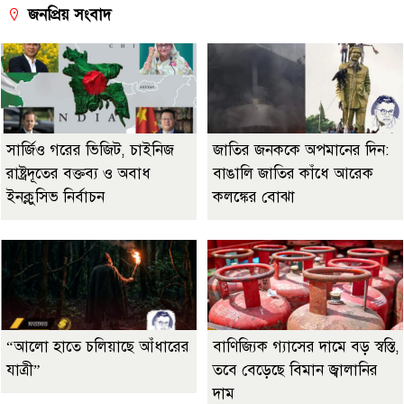
জনপ্রিয় সংবাদ
সার্জিও গরের ভিজিট, চাইনিজ
জাতির জনককে অপমানের দিন:
রাষ্ট্রদূতের বক্তব্য ও অবাধ
বাঙালি জাতির কাঁধে আরেক
ইনক্লুসিভ নির্বাচন
কলঙ্কের বোঝা
“আলো হাতে চলিয়াছে আঁধারের
বাণিজ্যিক গ্যাসের দামে বড় স্বস্তি,
যাত্রী”
তবে বেড়েছে বিমান জ্বালানির
দাম