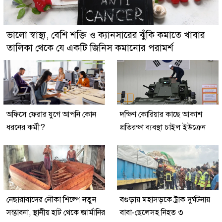
ভালো স্বাস্থ্য, বেশি শক্তি ও ক্যানসারের ঝুঁকি কমাতে খাবার
তালিকা থেকে যে একটি জিনিস কমানোর পরামর্শ
অফিসে ফেরার যুগে আপনি কোন
দক্ষিণ কোরিয়ার কাছে আকাশ
ধরনের কর্মী?
প্রতিরক্ষা ব্যবস্থা চাইল ইউক্রেন
নেছারাবাদের নৌকা শিল্পে নতুন
বগুড়ায় মহাসড়কে ট্রাক দুর্ঘটনায়
সম্ভাবনা, স্থানীয় হাট থেকে জার্মানির
বাবা-ছেলেসহ নিহত ৩