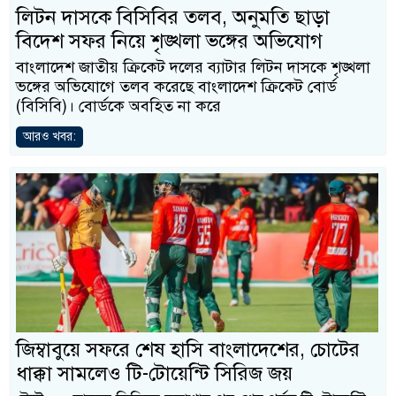
লিটন দাসকে বিসিবির তলব, অনুমতি ছাড়া
বিদেশ সফর নিয়ে শৃঙ্খলা ভঙ্গের অভিযোগ
বাংলাদেশ জাতীয় ক্রিকেট দলের ব্যাটার লিটন দাসকে শৃঙ্খলা
ভঙ্গের অভিযোগে তলব করেছে বাংলাদেশ ক্রিকেট বোর্ড
(বিসিবি)। বোর্ডকে অবহিত না করে
আরও খবর:
জিম্বাবুয়ে সফরে শেষ হাসি বাংলাদেশের, চোটের
ধাক্কা সামলেও টি-টোয়েন্টি সিরিজ জয়