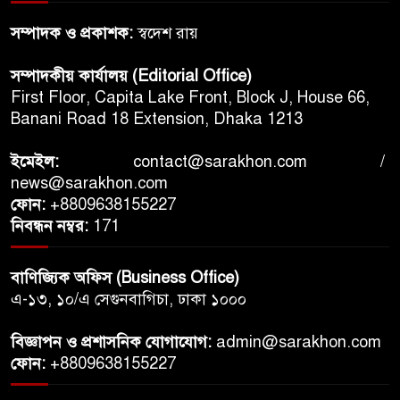
সাঘাটায় ছুরিকাঘাতে আহত
সম্পাদক ও প্রকাশক:
স্বদেশ রায়
জামায়াতকর্মীর ৪৮ দিন পর ঢাকার
সম্পাদকীয় কার্যালয় (Editorial Office)
হাসপাতালে মৃত্যু
First Floor, Capita Lake Front, Block J, House 66,
Banani Road 18 Extension, Dhaka 1213
দিল্লিতে শেখ হাসিনার বক্তব্য নিয়ে
প্রশ্ন রিজভীর, ‘সরকারের অনুমতি
ইমেইল:
contact@sarakhon.com
/
ছাড়া আন্তর্জাতিক আয়োজন
news@sarakhon.com
কীভাবে?’
ফোন:
+8809638155227
নিবন্ধন নম্বর:
171
সুদানের ভুলে যাওয়া যুদ্ধ: শান্তির
জন্য এটাই কি শেষ সুযোগ?
বাণিজ্যিক অফিস (Business Office)
এ-১৩, ১০/এ সেগুনবাগিচা, ঢাকা ১০০০
বিজ্ঞাপন ও প্রশাসনিক যোগাযোগ:
admin@sarakhon.com
ফোন:
+8809638155227