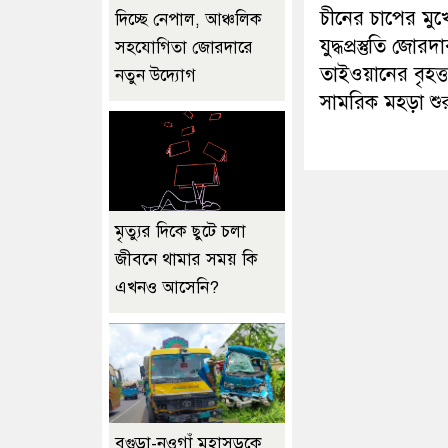
চীনের চাপের মুখ
দিচ্ছে নেপাল, আঞ্চলিক
যুদ্ধপ্রস্তুতি জোরদ
সহযোগিতা জোরদারে
তাইওয়ানের বৃহত্
নতুন উদ্যোগ
সামরিক মহড়া শুর
মৃত্যুর দিকে ছুটে চলা
জীবনে থামার সময় কি
এখনও আসেনি?
বগুড়া-নওগাঁ মহাসড়কে