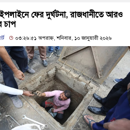
ইপলাইনে ফের দুর্ঘটনা, রাজধানীতে আরও
র চাপ
র্ট
০৩:২৬:৫১ অপরাহ্ন, শনিবার, ১০ জানুয়ারী ২০২৬