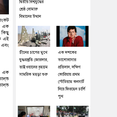
দ্বিতীয় বিশ্বযুদ্ধের
শ্রেষ্ঠ বোমারু
বিমানের উত্থান
 সংকট
য় এক
 কিছু
িক এই
ে এবং
চীনের চাপের মুখে
এক দশকের
যুদ্ধপ্রস্তুতি জোরদার,
ভালোবাসার
তাইওয়ানের বৃহত্তম
প্রতিদান, দক্ষিণ
নো এক
সামরিক মহড়া শুরু
কোরিয়ায় প্রথম
াল্‌ভ
স্টেডিয়াম কনসার্ট
াল্‌ভ
নিয়ে ফিরছেন চার্লি
পুথ