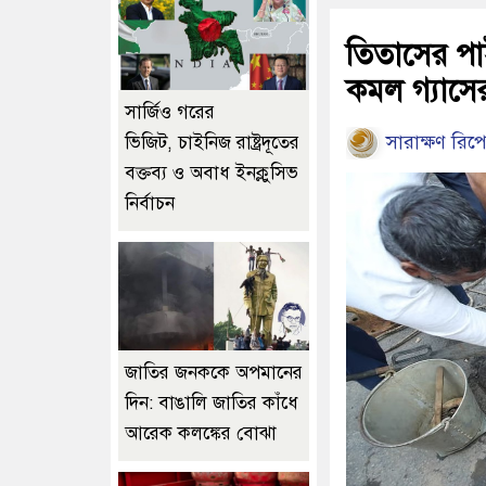
তিতাসের পা
কমল গ্যাসে
সার্জিও গরের
সারাক্ষণ রিপো
ভিজিট, চাইনিজ রাষ্ট্রদূতের
বক্তব্য ও অবাধ ইনক্লুসিভ
নির্বাচন
জাতির জনককে অপমানের
দিন: বাঙালি জাতির কাঁধে
আরেক কলঙ্কের বোঝা