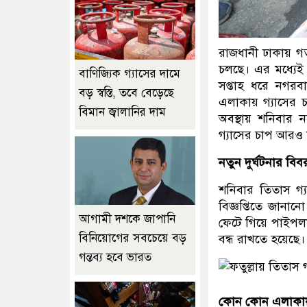
রাজধানী ঢাকায় গত
চলছে। এর মধ্যেই 
বাণিজ্যিক গ্যাসের দামে
সপ্তাহ ধরে নগরবা
বড় স্বস্তি, তবে বেড়েছে
এলাকায় গ্যাসের চ
বিমান জ্বালানির দাম
অবস্থায় শনিবার 
গ্যাসের চাপ আরও
নতুন দুর্ঘটনার বিব
শনিবার তিতাস গ্য
বিজ্ঞপ্তিতে জানা
আগামী দশকে জাপানি
ফেটে গিয়ে পাইপলাই
বিনিয়োগের সবচেয়ে বড়
বন্ধ রাখতে হয়েছে
গন্তব্য হবে ভারত
কোন কোন এলাকায