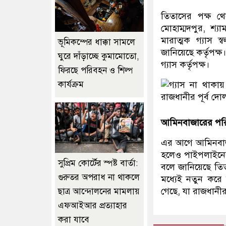
তিতাসের পক্ষ থ
মোহাম্মদপুর, শ্য
মারাত্মক গ্যাস স
ভূমিকম্পের ধাক্কা সামলে
জানিয়েছে কর্তৃপক
ঘুরে দাঁড়াচ্ছে কুমামোতো,
গ্যাস কর্তৃপক্ষ।
ফিরছে পরিবহন ও শিল্প
কার্যক্রম
আমিনবাজারের পরিস
এর আগে আমিনবাজা
হলেও পাইপলাইনের
সুপ্রিম কোর্টের স্পষ্ট বার্তা:
বলে জানিয়েছে ত
গুরুতর অপরাধ না থাকলে
মধ্যেই নতুন করে 
গেছে, যা রাজধানী
ছাত্র আন্দোলনের মামলায়
এফআইআর প্রত্যাহার
করা যাবে