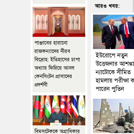
আরও খবর:
পাঞ্জাবের হারানো
রাজকন্যাদের নীরব
ইউরোপে নতুন
বিদ্রোহ: ইতিহাসের চাপা
উত্তেজনার আশঙ্কা
অধ্যায় ফিরিয়ে আনল
ন্যাটোকে সীমিত
কেনসিংটন প্রাসাদের
হামলায় পরীক্ষা
প্রদর্শনী
পারেন পুতিন
বিমসটেককে অগ্রাধিকার