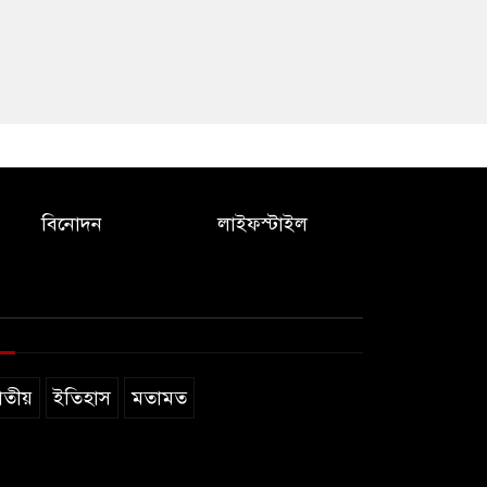
বিনোদন
লাইফস্টাইল
াতীয়
ইতিহাস
মতামত