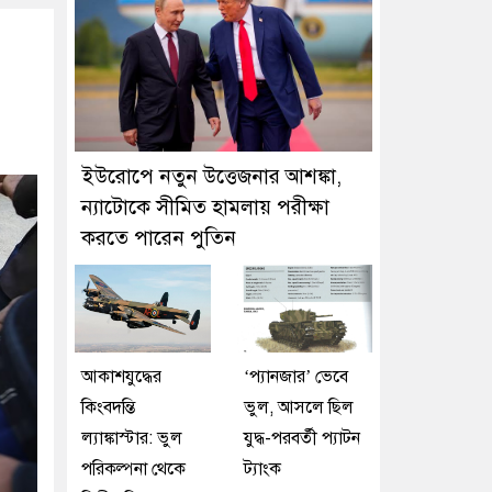
ইউরোপে নতুন উত্তেজনার আশঙ্কা,
ন্যাটোকে সীমিত হামলায় পরীক্ষা
করতে পারেন পুতিন
আকাশযুদ্ধের
‘প্যানজার’ ভেবে
কিংবদন্তি
ভুল, আসলে ছিল
ল্যাঙ্কাস্টার: ভুল
যুদ্ধ-পরবর্তী প্যাটন
পরিকল্পনা থেকে
ট্যাংক