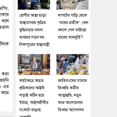
্ডি,
াকায়
রোগীর আস্থা ছাড়া
দাপটের গাড়ি থেকে
ে বলে
স্বাস্থ্যসেবায় কৃত্রিম
‘ভয়ের প্রতীক’: কেন
তিতাস
বুদ্ধিমত্তার সফল
বদলে গেল মাহিন্দ্রা
ব্যবহার সম্ভব নয়:
থারের ভাবমূর্তি?
সিঙ্গাপুরের স্বাস্থ্যমন্ত্রী
ত করা
হয়নি
কর্মক্ষেত্রে আহত
জাতিসংঘের সামনে
ে। এর
শ্রমিকদের আইনি
তিব্বতি কর্মীর
ও কমে
লড়াই কঠিন হয়ে
আত্মাহুতি, নতুন
উঠছে, আইনজীবীর
করে আলোচনায়
সংকটে বাড়ছে
তিব্বত আন্দোলন