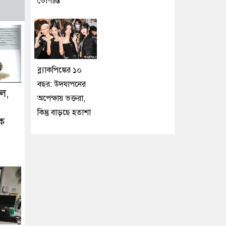
ভোগান্তি
ব্ল্যাকপিঙ্কের ১০
বছর: উদযাপনের
ুল,
অপেক্ষায় ভক্তরা,
কিন্তু বাড়ছে হতাশা
ংক