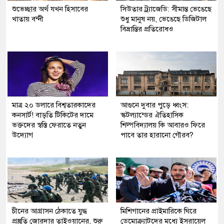
শুভেচ্ছার অর্থ যখন হিসাবের
সিউতার ট্র্যাজেডি: সীমান্ত ভেঙেছে
খাতায় বন্দী
শুধু মানুষ নয়, ভেঙেছে ডিজিটাল
বিভ্রান্তির প্রতিরোধও
মাত্র ২০ ডলারে বিশ্বতারকাদের
আগুনে দুবার পুড়ে ধ্বংস:
কনসার্ট! বাড়তি টিকিটের দামে
স্কটল্যান্ডের ঐতিহাসিক
ভক্তদের স্বস্তি ফেরাতে নতুন
শিল্পবিদ্যালয় কি আবারও ফিরে
উদ্যোগ
পাবে তার হারানো গৌরব?
চীনের আগ্রাসন ঠেকাতে যুদ্ধ
মিশিগানের প্রাইমারিকে ঘিরে
প্রস্তুতি জোরদার তাইওয়ানের, শুরু
ডেমোক্র্যাটদের মধ্যে ইসরায়েল