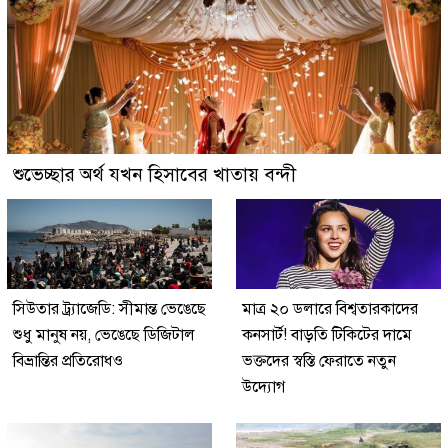
শুভেচ্ছার অর্থ যখন হিসাবের খাতায় বন্দী
সিউতার ট্র্যাজেডি: সীমান্ত ভেঙেছে
মাত্র ২০ ডলারে বিশ্বতারকাদের
শুধু মানুষ নয়, ভেঙেছে ডিজিটাল
কনসার্ট! বাড়তি টিকিটের দামে
বিভ্রান্তির প্রতিরোধও
ভক্তদের স্বস্তি ফেরাতে নতুন
উদ্যোগ