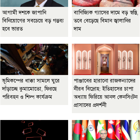
আগামী দশকে জাপানি
বাণিজ্যিক গ্যাসের দামে বড় স্বস্তি,
বিনিয়োগের সবচেয়ে বড় গন্তব্য
তবে বেড়েছে বিমান জ্বালানির
হবে ভারত
দাম
ভূমিকম্পের ধাক্কা সামলে ঘুরে
পাঞ্জাবের হারানো রাজকন্যাদের
দাঁড়াচ্ছে কুমামোতো, ফিরছে
নীরব বিদ্রোহ: ইতিহাসের চাপা
পরিবহন ও শিল্প কার্যক্রম
অধ্যায় ফিরিয়ে আনল কেনসিংটন
প্রাসাদের প্রদর্শনী