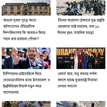
আগুনে দুবার পুড়ে ধ্বংস:
চীনের আগ্রাসন ঠেকাতে যুদ্ধ প্রস্তুতি
স্কটল্যান্ডের ঐতিহাসিক
জোরদার তাইওয়ানের, শুরু ১০
শিল্পবিদ্যালয় কি আবারও ফিরে
দিনের বৃহৎ সামরিক মহড়া
পাবে তার হারানো গৌরব?
মিশিগানের প্রাইমারিকে ঘিরে
রেকর্ড আয়, তবু কমছে দর্শক:
ডেমোক্র্যাটদের মধ্যে ইসরায়েল ও
বদলে যাচ্ছে যুক্তরাষ্ট্রে সিনেমা
ইহুদিবিদ্বেষ বিতর্ক নতুন করে
দেখার অভ্যাস
আলোচনায়