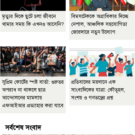
মৃত্যুর দিকে ছুটে চলা জীবনে
বিমসটেককে অগ্রাধিকার দিচ্ছে
থামার সময় কি এখনও আসেনি?
নেপাল, আঞ্চলিক সহযোগিতা
জোরদারে নতুন উদ্যোগ
সুপ্রিম কোর্টের স্পষ্ট বার্তা: গুরুতর
প্রতিবাদের ময়দানে এক
অপরাধ না থাকলে ছাত্র
সাংবাদিকের যাত্রা: কৌতূহল,
আন্দোলনের মামলায়
সংশয় ও গণতন্ত্রের প্রশ্ন
এফআইআর প্রত্যাহার করা যাবে
সর্বশেষ সংবাদ