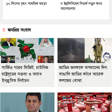
১০ দিনের বৃহৎ সামরিক মহড়া
ও ইহুদিবিদ্বেষ বিতর্ক নতুন করে
আলোচনায়
জনপ্রিয় সংবাদ
সার্জিও গরের ভিজিট, চাইনিজ
জাতির জনককে অপমানের দিন:
রাষ্ট্রদূতের বক্তব্য ও অবাধ
বাঙালি জাতির কাঁধে আরেক
ইনক্লুসিভ নির্বাচন
কলঙ্কের বোঝা