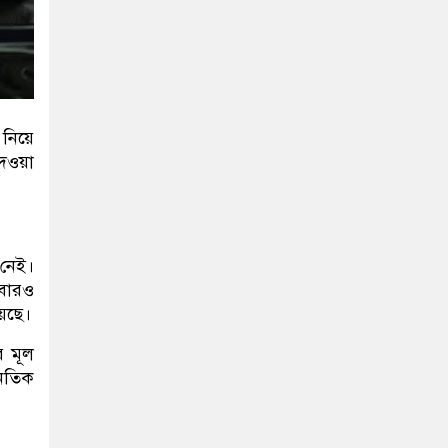
নিয়ে
েওয়া
 নেই।
আবারও
়েছে।
র মূল
নৈতিক