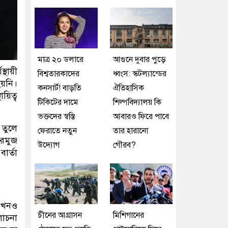
মাত্র ২০ ডলারে
আগুনে দুবার পুড়ে
থায়ী
বিশ্বতারকাদের
ধ্বংস: স্কটল্যান্ডের
য়নি।
কনসার্ট! বাড়তি
ঐতিহাসিক
়িত্ব
টিকিটের দামে
শিল্পবিদ্যালয় কি
ভক্তদের স্বস্তি
আবারও ফিরে পাবে
ে তুলে
ফেরাতে নতুন
তার হারানো
হরমুজ
উদ্যোগ
গৌরব?
ার্তা
 এখনও
চীনের আগ্রাসন
মিশিগানের
লোচনা