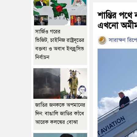
শান্তির পথে 
এখনো অমীম
সার্জিও গরের
সারাক্ষণ রিপো
ভিজিট, চাইনিজ রাষ্ট্রদূতের
বক্তব্য ও অবাধ ইনক্লুসিভ
নির্বাচন
জাতির জনককে অপমানের
দিন: বাঙালি জাতির কাঁধে
আরেক কলঙ্কের বোঝা