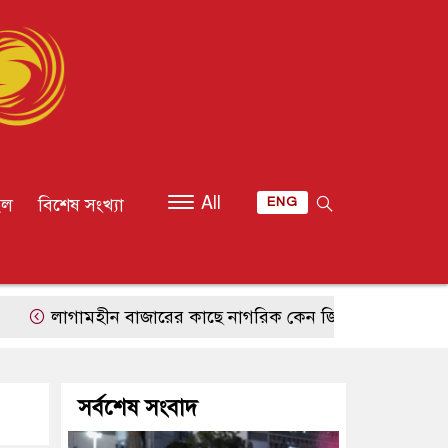
All
ইল
বিশেষ সংখ্যা
ENG
গামহীন বাজারের কাছে নাগরিক কেন জিম্মি?
শুভেচ্ছার অর্থ য
সর্বশেষ সংবাদ