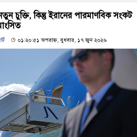
নতুন চুক্তি, কিন্তু ইরানের পারমাণবিক সংকট
াংসিত
র্ট
০১:২০:৫১ অপরাহ্ন, বুধবার, ১৭ জুন ২০২৬