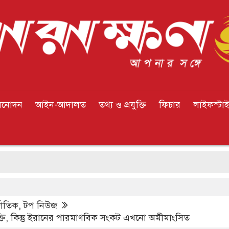
িনোদন
আইন-আদালত
তথ্য ও প্রযুক্তি
ফিচার
লাইফস্টা
লা
্জাতিক
,
টপ নিউজ
ুক্তি, কিন্তু ইরানের পারমাণবিক সংকট এখনো অমীমাংসিত