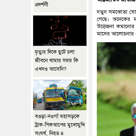
প্রদর্শনী
নতুন সমঝোতা ঘোষণ
গেছে। অনেকের ম
উত্তেজনা কমানোর 
মাসের আলোচনার
মৃত্যুর দিকে ছুটে চলা
জীবনে থামার সময় কি
এখনও আসেনি?
বগুড়া-নওগাঁ মহাসড়কে
ট্রাক-পিকআপের মুখোমুখি
সংঘর্ষ, নিহত ৪