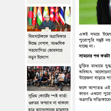
একই সময়ে উদ্বেগও
বিমসটেককে অগ্রাধিকার
পুরোপুরি সন্তুষ্ট
দিচ্ছে নেপাল, আঞ্চলিক
যাচ্ছে না।
সহযোগিতা জোরদারে
সামনের পথ কতটা
নতুন উদ্যোগ
চুক্তির মাধ্যমে য
ভবিষ্যৎ আলোচনায
উত্তেজনা বাড়তে প
ফলে আপাতত এই সমঝ
কারণ এখনো পুরোপ
সুপ্রিম কোর্টের স্পষ্ট বার্তা:
অগ্রগতি সত্যিকারে
গুরুতর অপরাধ না থাকলে
ছাত্র আন্দোলনের মামলায়