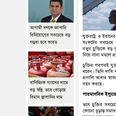
আগামী দশকে জাপানি
বিনিয়োগের সবচেয়ে বড়
যুক্তরাষ্ট্র ও ইরা
গন্তব্য হবে ভারত
সংকটের সবচেয়ে গু
নতুন চুক্তিকে বড়
নিয়ে নানা মহলে প্র
চুক্তির পরপরই যুক্ত
ধরেন। তিনি দাবি ক
প্রণালি আবার স্বা
বাণিজ্যিক গ্যাসের দামে
বহন করছে।
বড় স্বস্তি, তবে বেড়েছে
পারমাণবিক ইস্যুতে
বিমান জ্বালানির দাম
তবে চুক্তির সবচেয
কোনো চূড়ান্ত সম