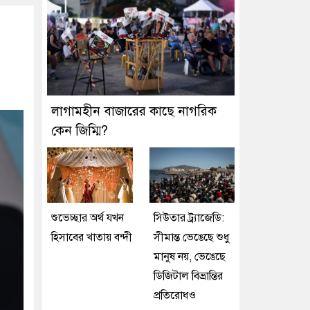
লাগামহীন বাজারের কাছে নাগরিক
কেন জিম্মি?
শুভেচ্ছার অর্থ যখন
সিউতার ট্র্যাজেডি:
হিসাবের খাতায় বন্দী
সীমান্ত ভেঙেছে শুধু
মানুষ নয়, ভেঙেছে
ডিজিটাল বিভ্রান্তির
প্রতিরোধও