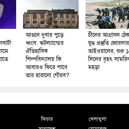
আগুনে দুবার পুড়ে
চীনের আগ্রাসন ঠে
সার্ট!
ধ্বংস: স্কটল্যান্ডের
যুদ্ধ প্রস্তুতি জোরদার
দামে
ঐতিহাসিক
তাইওয়ানের, শুরু 
রাতে
শিল্পবিদ্যালয় কি
দিনের বৃহৎ সামরি
আবারও ফিরে পাবে
মহড়া
তার হারানো গৌরব?
ফিচার
খেলাধুলা
সারাদেশ
হোমপেজ