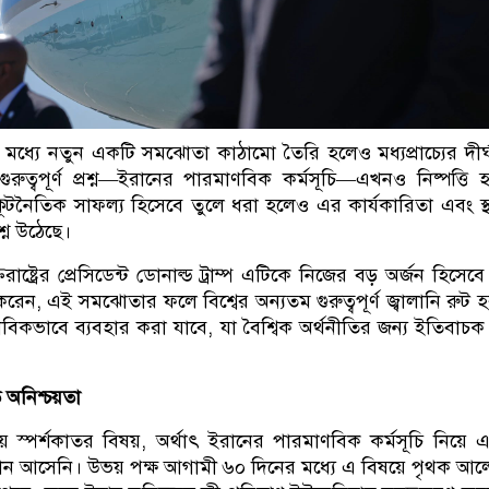
নের মধ্যে নতুন একটি সমঝোতা কাঠামো তৈরি হলেও মধ্যপ্রাচ্যের দীর্ঘস্
রুত্বপূর্ণ প্রশ্ন—ইরানের পারমাণবিক কর্মসূচি—এখনও নিষ্পত্তি হ
 কূটনৈতিক সাফল্য হিসেবে তুলে ধরা হলেও এর কার্যকারিতা এবং স্থায
শ্ন উঠেছে।
রাষ্ট্রের প্রেসিডেন্ট ডোনাল্ড ট্রাম্প এটিকে নিজের বড় অর্জন হিসেব
রেন, এই সমঝোতার ফলে বিশ্বের অন্যতম গুরুত্বপূর্ণ জ্বালানি রুট 
ভাবিকভাবে ব্যবহার করা যাবে, যা বৈশ্বিক অর্থনীতির জন্য ইতিবাচক ব
 অনিশ্চয়তা
়ে স্পর্শকাতর বিষয়, অর্থাৎ ইরানের পারমাণবিক কর্মসূচি নিয়ে
াধান আসেনি। উভয় পক্ষ আগামী ৬০ দিনের মধ্যে এ বিষয়ে পৃথক আ