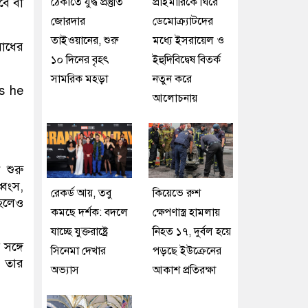
ঠেকাতে যুদ্ধ প্রস্তুতি
প্রাইমারিকে ঘিরে
বে বা
জোরদার
ডেমোক্র্যাটদের
তাইওয়ানের, শুরু
মধ্যে ইসরায়েল ও
রোধের
১০ দিনের বৃহৎ
ইহুদিবিদ্বেষ বিতর্ক
সামরিক মহড়া
নতুন করে
আলোচনায়
 শুরু
্বংস,
রেকর্ড আয়, তবু
কিয়েভে রুশ
 হলেও
কমছে দর্শক: বদলে
ক্ষেপণাস্ত্র হামলায়
যাচ্ছে যুক্তরাষ্ট্রে
নিহত ১৭, দুর্বল হয়ে
সঙ্গে
সিনেমা দেখার
পড়ছে ইউক্রেনের
ন তার
অভ্যাস
আকাশ প্রতিরক্ষা