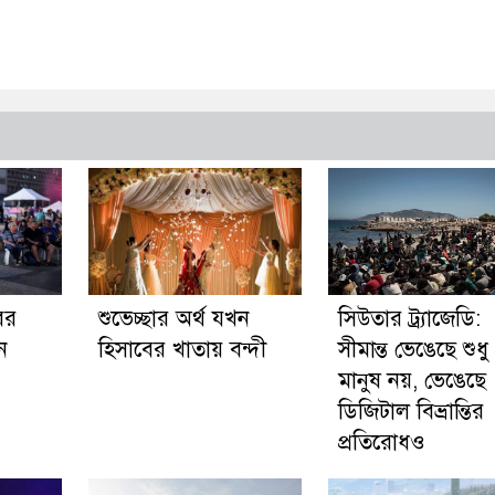
ের
শুভেচ্ছার অর্থ যখন
সিউতার ট্র্যাজেডি:
ন
হিসাবের খাতায় বন্দী
সীমান্ত ভেঙেছে শুধু
মানুষ নয়, ভেঙেছে
ডিজিটাল বিভ্রান্তির
প্রতিরোধও