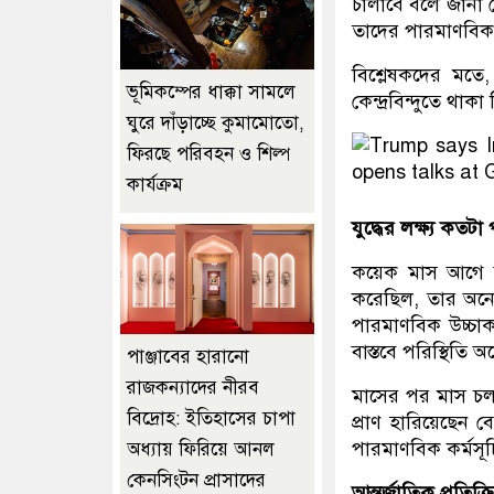
চালাবে বলে জানা 
তাদের পারমাণবিক 
বিশ্লেষকদের মতে,
ভূমিকম্পের ধাক্কা সামলে
কেন্দ্রবিন্দুতে থা
ঘুরে দাঁড়াচ্ছে কুমামোতো,
ফিরছে পরিবহন ও শিল্প
কার্যক্রম
যুদ্ধের লক্ষ্য কতট
কয়েক মাস আগে যুক
করেছিল, তার অনেক
পারমাণবিক উচ্চাকা
বাস্তবে পরিস্থিতি
পাঞ্জাবের হারানো
রাজকন্যাদের নীরব
মাসের পর মাস চল
বিদ্রোহ: ইতিহাসের চাপা
প্রাণ হারিয়েছেন 
পারমাণবিক কর্মসূচ
অধ্যায় ফিরিয়ে আনল
কেনসিংটন প্রাসাদের
আন্তর্জাতিক প্রতিক্রি