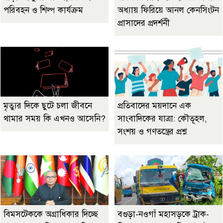
পরিবহন ও শিল্প কার্যক্রম
অধ্যায় ফিরিয়ে আনল কেনসিংটন
প্রাসাদের প্রদর্শনী
মৃত্যুর দিকে ছুটে চলা জীবনে
প্রতিবাদের ময়দানে এক
থামার সময় কি এখনও আসেনি?
সাংবাদিকের যাত্রা: কৌতূহল,
সংশয় ও গণতন্ত্রের প্রশ্ন
বিমসটেককে অগ্রাধিকার দিচ্ছে
বগুড়া-নওগাঁ মহাসড়কে ট্রাক-