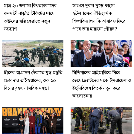
মাত্র ২০ ডলারে বিশ্বতারকাদের
আগুনে দুবার পুড়ে ধ্বংস:
কনসার্ট! বাড়তি টিকিটের দামে
স্কটল্যান্ডের ঐতিহাসিক
ভক্তদের স্বস্তি ফেরাতে নতুন
শিল্পবিদ্যালয় কি আবারও ফিরে
উদ্যোগ
পাবে তার হারানো গৌরব?
চীনের আগ্রাসন ঠেকাতে যুদ্ধ প্রস্তুতি
মিশিগানের প্রাইমারিকে ঘিরে
জোরদার তাইওয়ানের, শুরু ১০
ডেমোক্র্যাটদের মধ্যে ইসরায়েল ও
দিনের বৃহৎ সামরিক মহড়া
ইহুদিবিদ্বেষ বিতর্ক নতুন করে
আলোচনায়