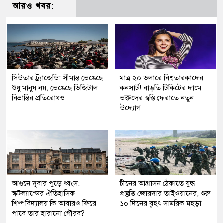
আরও খবর:
সিউতার ট্র্যাজেডি: সীমান্ত ভেঙেছে
মাত্র ২০ ডলারে বিশ্বতারকাদের
শুধু মানুষ নয়, ভেঙেছে ডিজিটাল
কনসার্ট! বাড়তি টিকিটের দামে
বিভ্রান্তির প্রতিরোধও
ভক্তদের স্বস্তি ফেরাতে নতুন
উদ্যোগ
আগুনে দুবার পুড়ে ধ্বংস:
চীনের আগ্রাসন ঠেকাতে যুদ্ধ
স্কটল্যান্ডের ঐতিহাসিক
প্রস্তুতি জোরদার তাইওয়ানের, শুরু
শিল্পবিদ্যালয় কি আবারও ফিরে
১০ দিনের বৃহৎ সামরিক মহড়া
পাবে তার হারানো গৌরব?