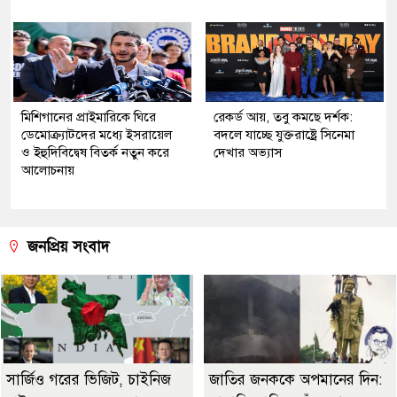
মিশিগানের প্রাইমারিকে ঘিরে
রেকর্ড আয়, তবু কমছে দর্শক:
ডেমোক্র্যাটদের মধ্যে ইসরায়েল
বদলে যাচ্ছে যুক্তরাষ্ট্রে সিনেমা
ও ইহুদিবিদ্বেষ বিতর্ক নতুন করে
দেখার অভ্যাস
আলোচনায়
জনপ্রিয় সংবাদ
সার্জিও গরের ভিজিট, চাইনিজ
জাতির জনককে অপমানের দিন: