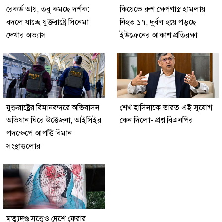
রেকর্ড আয়, তবু কমছে দর্শক:
কিয়েভে রুশ ক্ষেপণাস্ত্র হামলায়
বদলে যাচ্ছে যুক্তরাষ্ট্রে সিনেমা
নিহত ১৭, দুর্বল হয়ে পড়ছে
দেখার অভ্যাস
ইউক্রেনের আকাশ প্রতিরক্ষা
যুক্তরাষ্ট্রের বিমানবন্দরে অভিবাসন
শেখ হাসিনাকে ভারত এই সুযোগ
অভিযান ঘিরে উত্তেজনা, আইসিইর
কেন দিলো- প্রশ্ন বিএনপির
পদক্ষেপে আপত্তি বিমান
সংস্থাগুলোর
মৃত্যুদণ্ড সত্ত্বেও দেশে ফেরার