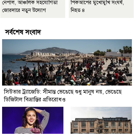
নেপাল, আঞ্চলিক সহযোগিতা
পিকআপের মুখোমুখি সংঘর্ষ,
জোরদারে নতুন উদ্যোগ
নিহত ৪
সর্বশেষ সংবাদ
সিউতার ট্র্যাজেডি: সীমান্ত ভেঙেছে শুধু মানুষ নয়, ভেঙেছে
ডিজিটাল বিভ্রান্তির প্রতিরোধও