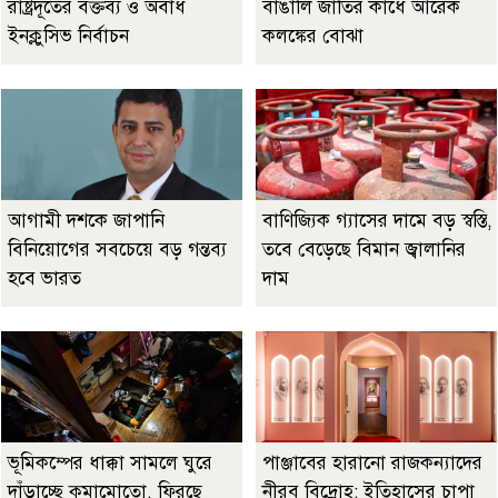
রাষ্ট্রদূতের বক্তব্য ও অবাধ
বাঙালি জাতির কাঁধে আরেক
ইনক্লুসিভ নির্বাচন
কলঙ্কের বোঝা
আগামী দশকে জাপানি
বাণিজ্যিক গ্যাসের দামে বড় স্বস্তি,
বিনিয়োগের সবচেয়ে বড় গন্তব্য
তবে বেড়েছে বিমান জ্বালানির
হবে ভারত
দাম
ভূমিকম্পের ধাক্কা সামলে ঘুরে
পাঞ্জাবের হারানো রাজকন্যাদের
দাঁড়াচ্ছে কুমামোতো, ফিরছে
নীরব বিদ্রোহ: ইতিহাসের চাপা