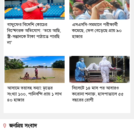
বাফুফের বিদেশি কোচের
এসএসসি-সমমানে পরীক্ষার্থী
বিস্ফোরক অভিযোগ: ‘ভয়ে আছি,
কমেছে, ফেল বেড়েছে প্রায় ৯০
স্ত্রী-সন্তানকে টাকা পাঠাতে পারছি
হাজার
না’
আসামে ভয়াবহ বন্যা: মৃতের
সিলেটে ১৪ মাস পর আবারও
সংখ্যা ১০০, পানিবন্দি প্রায় ১ লাখ
করোনা শনাক্ত, হাসপাতালে ৫৫
৪০ হাজার
বছরের রোগী
জনপ্রিয় সংবাদ