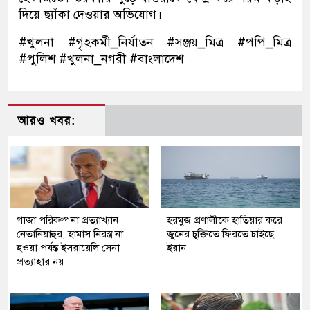
দিয়ে ছ্যাঁকা দেওয়ার অভিযোগ।
#খুলনা #গৃহকর্মী_নির্যাতন #সঞ্জয়_মিত্র #পপি_মিত্র
#পুলিশ #খুলনা_নগরী #বাংলাদেশ
আরও খবর:
গাজা পরিকল্পনা প্রত্যাখ্যান
হরমুজ প্রণালীকে হাতিয়ার করে
নেতানিয়াহুর, হামাস নিরস্ত্র না
জুনের চুক্তিতে ফিরতে চাইছে
হওয়া পর্যন্ত ইসরায়েলি সেনা
ইরান
প্রত্যাহার নয়