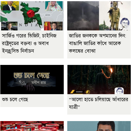
সার্জিও গরের ভিজিট, চাইনিজ
জাতির জনককে অপমানের দিন:
রাষ্ট্রদূতের বক্তব্য ও অবাধ
বাঙালি জাতির কাঁধে আরেক
ইনক্লুসিভ নির্বাচন
কলঙ্কের বোঝা
শুভ চলে গেছে
“আলো হাতে চলিয়াছে আঁধারের
যাত্রী”