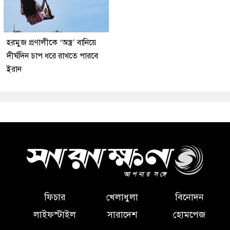
হরমুজ প্রণালীকে ‘অস্ত্র’ বানিয়ে
দীর্ঘদিন চাপ ধরে রাখতে পারবে
ইরান
ফিচার
খেলাধুলা
বিনোদন
লাইফস্টাইল
সারাদেশ
হোমপেজ