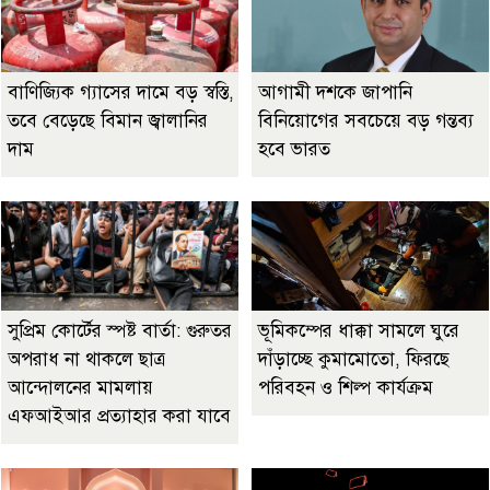
বাণিজ্যিক গ্যাসের দামে বড় স্বস্তি,
আগামী দশকে জাপানি
তবে বেড়েছে বিমান জ্বালানির
বিনিয়োগের সবচেয়ে বড় গন্তব্য
দাম
হবে ভারত
সুপ্রিম কোর্টের স্পষ্ট বার্তা: গুরুতর
ভূমিকম্পের ধাক্কা সামলে ঘুরে
অপরাধ না থাকলে ছাত্র
দাঁড়াচ্ছে কুমামোতো, ফিরছে
আন্দোলনের মামলায়
পরিবহন ও শিল্প কার্যক্রম
এফআইআর প্রত্যাহার করা যাবে