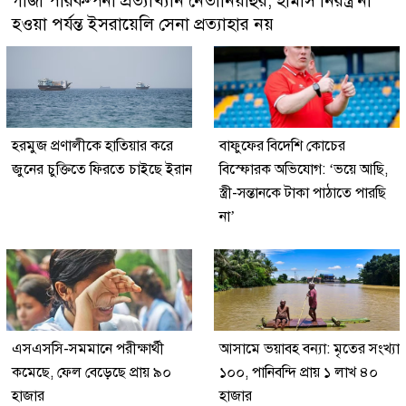
গাজা পরিকল্পনা প্রত্যাখ্যান নেতানিয়াহুর, হামাস নিরস্ত্র না
হওয়া পর্যন্ত ইসরায়েলি সেনা প্রত্যাহার নয়
হরমুজ প্রণালীকে হাতিয়ার করে
বাফুফের বিদেশি কোচের
জুনের চুক্তিতে ফিরতে চাইছে ইরান
বিস্ফোরক অভিযোগ: ‘ভয়ে আছি,
স্ত্রী-সন্তানকে টাকা পাঠাতে পারছি
না’
এসএসসি-সমমানে পরীক্ষার্থী
আসামে ভয়াবহ বন্যা: মৃতের সংখ্যা
কমেছে, ফেল বেড়েছে প্রায় ৯০
১০০, পানিবন্দি প্রায় ১ লাখ ৪০
হাজার
হাজার