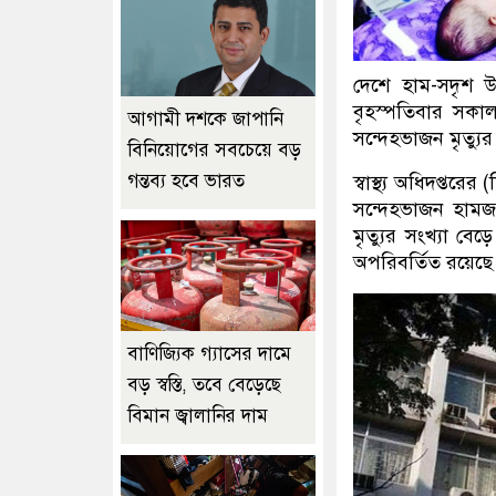
দেশে হাম-সদৃশ উপ
বৃহস্পতিবার সকাল 
আগামী দশকে জাপানি
সন্দেহভাজন মৃত্যু
বিনিয়োগের সবচেয়ে বড়
গন্তব্য হবে ভারত
স্বাস্থ্য অধিদপ্ত
সন্দেহভাজন হামজন
মৃত্যুর সংখ্যা বে
অপরিবর্তিত রয়েছ
বাণিজ্যিক গ্যাসের দামে
বড় স্বস্তি, তবে বেড়েছে
বিমান জ্বালানির দাম