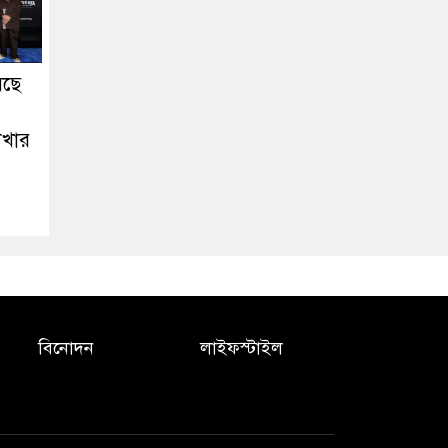
মছে
দেখার
বিনোদন
লাইফস্টাইল