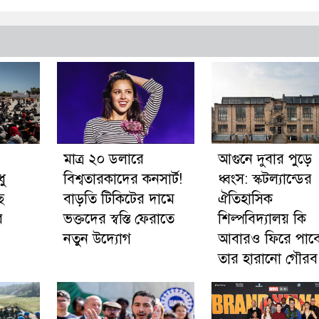
:
মাত্র ২০ ডলারে
আগুনে দুবার পুড়ে
ধু
বিশ্বতারকাদের কনসার্ট!
ধ্বংস: স্কটল্যান্ডের
ে
বাড়তি টিকিটের দামে
ঐতিহাসিক
র
ভক্তদের স্বস্তি ফেরাতে
শিল্পবিদ্যালয় কি
নতুন উদ্যোগ
আবারও ফিরে পাব
তার হারানো গৌর