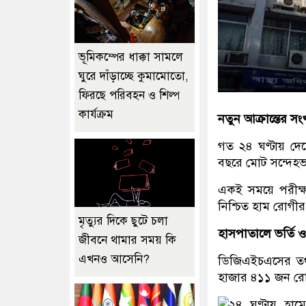
ভূমিকম্পের ধাক্কা সামলে
ঘুরে দাঁড়াচ্ছে কুমামোতো,
ফিরছে পরিবহন ও শিল্প
কার্যক্রম
নতুন আক্রান্তের সং
গত ২৪ ঘণ্টায় দে
বছরে মোট সন্দেহভ
একই সময়ে পরীক্ষ
নিশ্চিত হাম রোগী
মৃত্যুর দিকে ছুটে চলা
হাসপাতালে ভর্তি ও স
জীবনে থামার সময় কি
এখনও আসেনি?
ডিজিএইচএসের তথ্য
হাজার ৪১১ জন রোগ