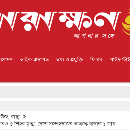
িনোদন
আইন-আদালত
তথ্য ও প্রযুক্তি
ফিচার
লাইফস্টা
সিউতার
িউজ
,
স্বাস্থ্য
রও ৫ শিশুর মৃত্যু, দেশে সন্দেহভাজন আক্রান্ত ছাড়াল ১ লাখ