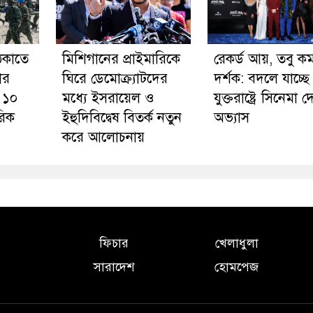
েকাতে
মিশিগানের প্রাইমারিকে
রেকর্ড আয়, তবু ক
দার
ঘিরে ডেমোক্র্যাটদের
দর্শক: বদলে যাচ্ছে
ু ১০
মধ্যে ইসরায়েল ও
যুক্তরাষ্ট্রে সিনেমা 
রিক
ইহুদিবিদ্বেষ বিতর্ক নতুন
অভ্যাস
করে আলোচনায়
ফিচার
খেলাধুলা
সারাদেশ
হোমপেজ