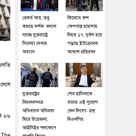
রেকর্ড আয়, তবু
কিয়েভে রুশ
কমছে দর্শক: বদলে
ক্ষেপণাস্ত্র হামলায়
যাচ্ছে যুক্তরাষ্ট্রে
নিহত ১৭, দুর্বল হয়ে
সিনেমা দেখার
পড়ছে ইউক্রেনের
অভ্যাস
আকাশ প্রতিরক্ষা
 চলতি
 দেশে
যুক্তরাষ্ট্রের
শেখ হাসিনাকে
বিমানবন্দরে
ভারত এই সুযোগ
অভিবাসন অভিযান
কেন দিলো- প্রশ্ন
োট ৮৬
ঘিরে উত্তেজনা,
বিএনপির
আইসিইর পদক্ষেপে