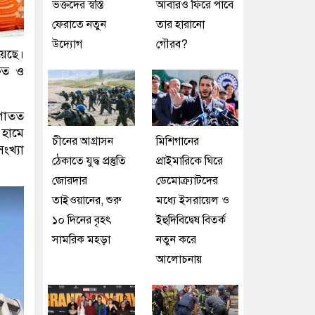
ভক্তদের স্বস্তি
আবারও ফিরে পাবে
ফেরাতে নতুন
তার হারানো
উদ্যোগ
গৌরব?
য়েছে।
চিত ও
আপাতত
 হামে
চীনের আগ্রাসন
মিশিগানের
ংখ্যা
ঠেকাতে যুদ্ধ প্রস্তুতি
প্রাইমারিকে ঘিরে
জোরদার
ডেমোক্র্যাটদের
তাইওয়ানের, শুরু
মধ্যে ইসরায়েল ও
১০ দিনের বৃহৎ
ইহুদিবিদ্বেষ বিতর্ক
সামরিক মহড়া
নতুন করে
আলোচনায়