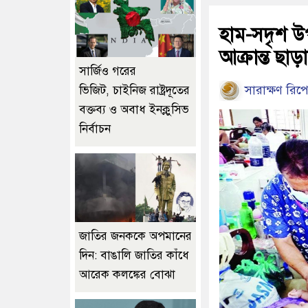
হাম-সদৃশ উপ
আক্রান্ত ছা
সার্জিও গরের
সারাক্ষণ রিপো
ভিজিট, চাইনিজ রাষ্ট্রদূতের
বক্তব্য ও অবাধ ইনক্লুসিভ
নির্বাচন
জাতির জনককে অপমানের
দিন: বাঙালি জাতির কাঁধে
আরেক কলঙ্কের বোঝা