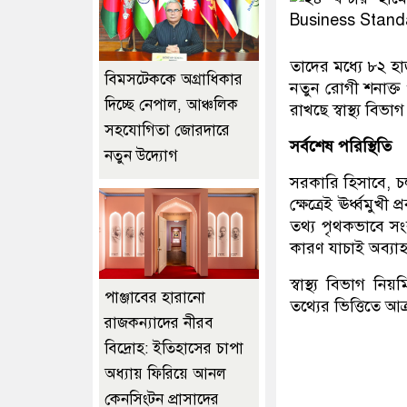
তাদের মধ্যে ৮২ হ
বিমসটেককে অগ্রাধিকার
নতুন রোগী শনাক্ত
দিচ্ছে নেপাল, আঞ্চলিক
রাখছে স্বাস্থ্য বিভাগ
সহযোগিতা জোরদারে
সর্বশেষ পরিস্থিতি
নতুন উদ্যোগ
সরকারি হিসাবে, চল
ক্ষেত্রেই ঊর্ধ্বমুখ
তথ্য পৃথকভাবে সংর
কারণ যাচাই অব্যা
স্বাস্থ্য বিভাগ ন
পাঞ্জাবের হারানো
তথ্যের ভিত্তিতে আক্
রাজকন্যাদের নীরব
বিদ্রোহ: ইতিহাসের চাপা
অধ্যায় ফিরিয়ে আনল
কেনসিংটন প্রাসাদের