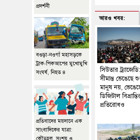
প্রদর্শনী
আরও খবর:
বগুড়া-নওগাঁ মহাসড়কে
ট্রাক-পিকআপের মুখোমুখি
সিউতার ট্র্যাজেডি
সংঘর্ষ, নিহত ৪
সীমান্ত ভেঙেছে শু
মানুষ নয়, ভেঙেছ
ডিজিটাল বিভ্রান্তি
প্রতিরোধও
প্রতিবাদের ময়দানে এক
সাংবাদিকের যাত্রা:
কৌতূহল, সংশয় ও