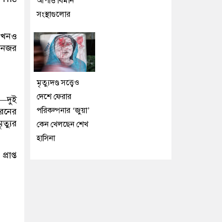
আপত্তি বিমান
সংস্থাগুলোর
 এখনও
ড় নজর
মৃত্যুদণ্ড সত্ত্বেও
দেশে ফেরার
ণ—দুই
পরিকল্পনার ‘জুয়া’
 ধরনের
ত্যুর
কেন খেলছেন শেখ
হাসিনা
রাপ্ত