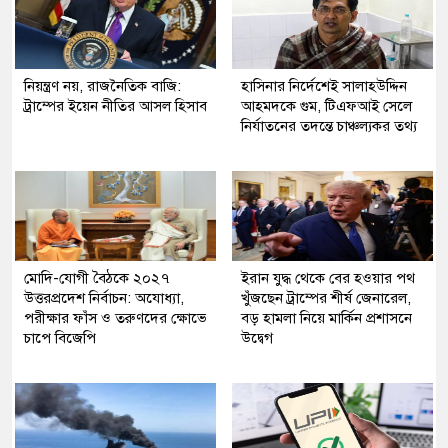
নিয়ন্ত্রণ নয়, রাজনৈতিক বাজি:
হাসিনার নির্দেশেই সালাহউদ্দিন
ট্রাম্পের ইয়েন নীতির আসল হিসাব
আহমদকে গুম, টিএফআই সেলে
নির্যাতনের তদন্তে চাঞ্চল্যকর তথ্য
মোদি-যোগী বৈঠকে ২০২৭
ইরান যুদ্ধ থেকে বের হওয়ার পথ
উত্তরপ্রদেশ নির্বাচন: অযোধ্যা,
খুঁজছেন ট্রাম্পের শীর্ষ জেনারেল,
পরীক্ষার ফাঁস ও তরুণদের ক্ষোভে
বড় হামলা নিয়ে মার্কিন প্রশাসনে
চাপে বিজেপি
উদ্বেগ