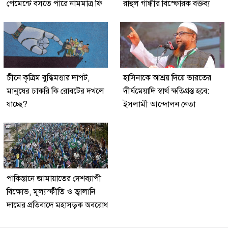
পেমেন্টে বসতে পারে নামমাত্র ফি
রাহুল গান্ধীর বিস্ফোরক বক্তব্য
চীনে কৃত্রিম বুদ্ধিমত্তার দাপট,
হাসিনাকে আশ্রয় দিয়ে ভারতের
মানুষের চাকরি কি রোবটের দখলে
দীর্ঘমেয়াদি স্বার্থ ক্ষতিগ্রস্ত হবে:
যাচ্ছে?
ইসলামী আন্দোলন নেতা
পাকিস্তানে জামায়াতের দেশব্যাপী
বিক্ষোভ, মূল্যস্ফীতি ও জ্বালানি
দামের প্রতিবাদে মহাসড়ক অবরোধ