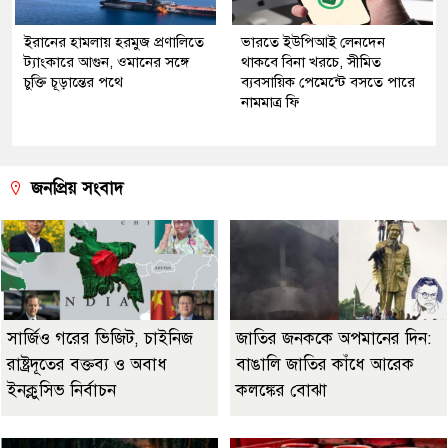
ইরানের হামলায় হরমুজ প্রণালিতে
ভারতে ইউপিআই লেনদেন
ট্যাংকারে আগুন, ওমানের সঙ্গে
থাকবে বিনা খরচে, সীমিত
চুক্তি চূড়ান্তের পথে
ব্যবসায়িক পেমেন্টে বসতে পারে
নামমাত্র ফি
জনপ্রিয় সংবাদ
সার্জিও গরের ভিজিট, চাইনিজ
জাতির জনককে অপমানের দিন:
রাষ্ট্রদূতের বক্তব্য ও অবাধ
বাঙালি জাতির কাঁধে আরেক
ইনক্লুসিভ নির্বাচন
কলঙ্কের বোঝা