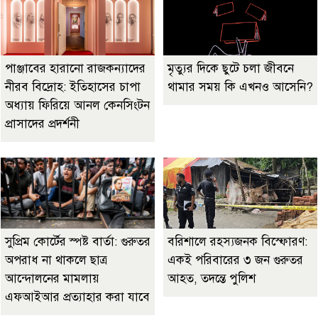
পাঞ্জাবের হারানো রাজকন্যাদের
মৃত্যুর দিকে ছুটে চলা জীবনে
নীরব বিদ্রোহ: ইতিহাসের চাপা
থামার সময় কি এখনও আসেনি?
অধ্যায় ফিরিয়ে আনল কেনসিংটন
প্রাসাদের প্রদর্শনী
সুপ্রিম কোর্টের স্পষ্ট বার্তা: গুরুতর
বরিশালে রহস্যজনক বিস্ফোরণ:
অপরাধ না থাকলে ছাত্র
একই পরিবারের ৩ জন গুরুতর
আন্দোলনের মামলায়
আহত, তদন্তে পুলিশ
এফআইআর প্রত্যাহার করা যাবে