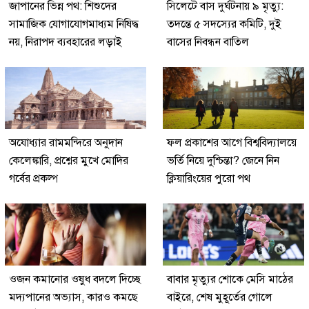
জাপানের ভিন্ন পথ: শিশুদের
সিলেটে বাস দুর্ঘটনায় ৯ মৃত্যু:
সামাজিক যোগাযোগমাধ্যম নিষিদ্ধ
তদন্তে ৫ সদস্যের কমিটি, দুই
নয়, নিরাপদ ব্যবহারের লড়াই
বাসের নিবন্ধন বাতিল
অযোধ্যার রামমন্দিরে অনুদান
ফল প্রকাশের আগে বিশ্ববিদ্যালয়ে
কেলেঙ্কারি, প্রশ্নের মুখে মোদির
ভর্তি নিয়ে দুশ্চিন্তা? জেনে নিন
গর্বের প্রকল্প
ক্লিয়ারিংয়ের পুরো পথ
ওজন কমানোর ওষুধ বদলে দিচ্ছে
বাবার মৃত্যুর শোকে মেসি মাঠের
মদ্যপানের অভ্যাস, কারও কমছে
বাইরে, শেষ মুহূর্তের গোলে