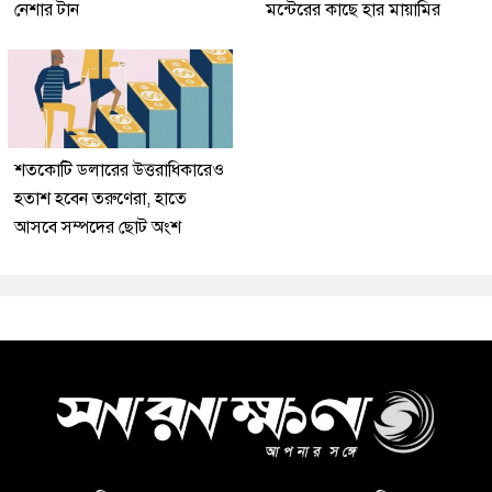
নেশার টান
মন্টেরের কাছে হার মায়ামির
শতকোটি ডলারের উত্তরাধিকারেও
হতাশ হবেন তরুণেরা, হাতে
আসবে সম্পদের ছোট অংশ