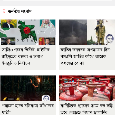
জনপ্রিয় সংবাদ
সার্জিও গরের ভিজিট, চাইনিজ
জাতির জনককে অপমানের দিন:
রাষ্ট্রদূতের বক্তব্য ও অবাধ
বাঙালি জাতির কাঁধে আরেক
ইনক্লুসিভ নির্বাচন
কলঙ্কের বোঝা
“আলো হাতে চলিয়াছে আঁধারের
বাণিজ্যিক গ্যাসের দামে বড় স্বস্তি,
যাত্রী”
তবে বেড়েছে বিমান জ্বালানির