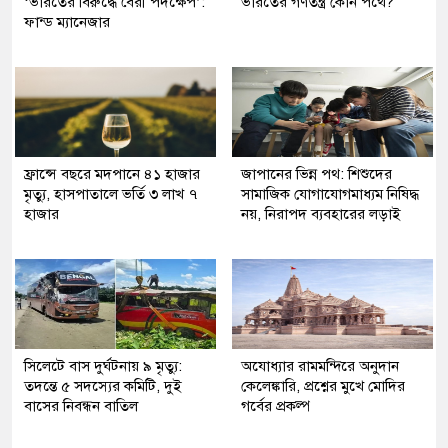
‘ভারতের বিরুদ্ধে বৈরী পদক্ষেপ’:
ভারতের গণতন্ত্র কোন পথে?
ফান্ড ম্যানেজার
ফ্রান্সে বছরে মদপানে ৪১ হাজার
জাপানের ভিন্ন পথ: শিশুদের
মৃত্যু, হাসপাতালে ভর্তি ৩ লাখ ৭
সামাজিক যোগাযোগমাধ্যম নিষিদ্ধ
হাজার
নয়, নিরাপদ ব্যবহারের লড়াই
সিলেটে বাস দুর্ঘটনায় ৯ মৃত্যু:
অযোধ্যার রামমন্দিরে অনুদান
তদন্তে ৫ সদস্যের কমিটি, দুই
কেলেঙ্কারি, প্রশ্নের মুখে মোদির
বাসের নিবন্ধন বাতিল
গর্বের প্রকল্প