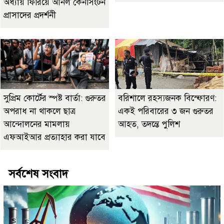
অধ্যায় ফিরিয়ে আনল কেনসিংটন
প্রাসাদের প্রদর্শনী
সুপ্রিম কোর্টের স্পষ্ট বার্তা: গুরুতর
বরিশালে রহস্যজনক বিস্ফোরণ:
অপরাধ না থাকলে ছাত্র
একই পরিবারের ৩ জন গুরুতর
আন্দোলনের মামলায়
আহত, তদন্তে পুলিশ
এফআইআর প্রত্যাহার করা যাবে
সর্বশেষ সংবাদ