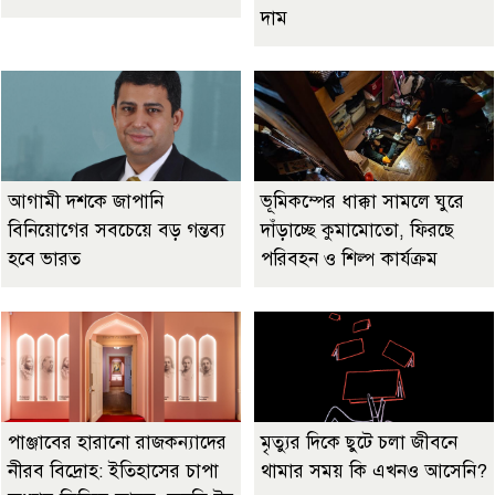
দাম
আগামী দশকে জাপানি
ভূমিকম্পের ধাক্কা সামলে ঘুরে
বিনিয়োগের সবচেয়ে বড় গন্তব্য
দাঁড়াচ্ছে কুমামোতো, ফিরছে
হবে ভারত
পরিবহন ও শিল্প কার্যক্রম
পাঞ্জাবের হারানো রাজকন্যাদের
মৃত্যুর দিকে ছুটে চলা জীবনে
নীরব বিদ্রোহ: ইতিহাসের চাপা
থামার সময় কি এখনও আসেনি?