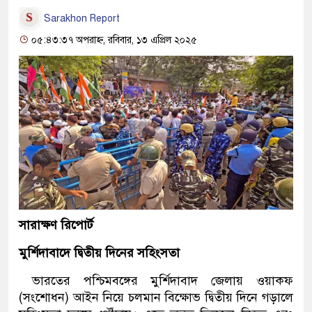
Sarakhon Report
০৫:৪৩:৩৭ অপরাহ্ন, রবিবার, ১৩ এপ্রিল ২০২৫
সারাক্ষণ রিপোর্ট
মুর্শিদাবাদে দ্বিতীয় দিনের সহিংসতা
ভারতের পশ্চিমবঙ্গের মুর্শিদাবাদ জেলায় ওয়াকফ
(সংশোধন) আইন নিয়ে চলমান বিক্ষোভ দ্বিতীয় দিনে গড়ালে