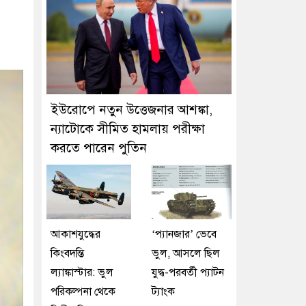
ইউরোপে নতুন উত্তেজনার আশঙ্কা,
ন্যাটোকে সীমিত হামলায় পরীক্ষা
করতে পারেন পুতিন
আকাশযুদ্ধের
‘প্যানজার’ ভেবে
কিংবদন্তি
ভুল, আসলে ছিল
ল্যাঙ্কাস্টার: ভুল
যুদ্ধ-পরবর্তী প্যাটন
পরিকল্পনা থেকে
ট্যাংক