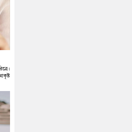
ত্রে।
কৃষ্ট