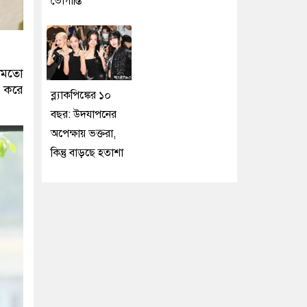
ভোগান্তি
র মতো
় করে
ব্ল্যাকপিঙ্কের ১০
বছর: উদযাপনের
অপেক্ষায় ভক্তরা,
কিন্তু বাড়ছে হতাশা