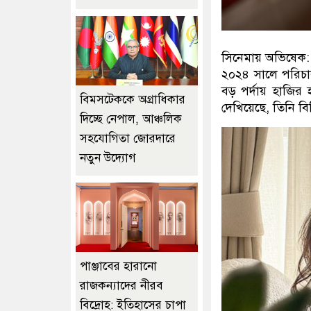
সিনেমায় অভিষেক:
২০২৪ সালে পরিচাল
বড় পর্দায় হাজি
বিমসটেককে অগ্রাধিকার
দেখিয়েছে
,
তিনি বি
দিচ্ছে নেপাল, আঞ্চলিক
সহযোগিতা জোরদারে
নতুন উদ্যোগ
পাঞ্জাবের হারানো
রাজকন্যাদের নীরব
বিদ্রোহ: ইতিহাসের চাপা