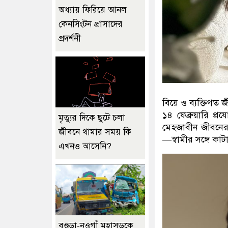
অধ্যায় ফিরিয়ে আনল
কেনসিংটন প্রাসাদের
প্রদর্শনী
বিয়ে ও ব্যক্তিগত 
১৪ ফেব্রুয়ারি প
মৃত্যুর দিকে ছুটে চলা
মেহজাবীন জীবনের 
জীবনে থামার সময় কি
—
স্বামীর সঙ্গে কা
এখনও আসেনি?
বগুড়া-নওগাঁ মহাসড়কে