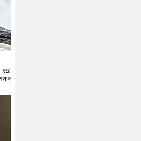
 হয়ে
পলক্ষ