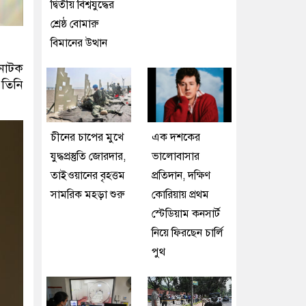
দ্বিতীয় বিশ্বযুদ্ধের
শ্রেষ্ঠ বোমারু
বিমানের উত্থান
নাটক
 তিনি
চীনের চাপের মুখে
এক দশকের
যুদ্ধপ্রস্তুতি জোরদার,
ভালোবাসার
তাইওয়ানের বৃহত্তম
প্রতিদান, দক্ষিণ
সামরিক মহড়া শুরু
কোরিয়ায় প্রথম
স্টেডিয়াম কনসার্ট
নিয়ে ফিরছেন চার্লি
পুথ