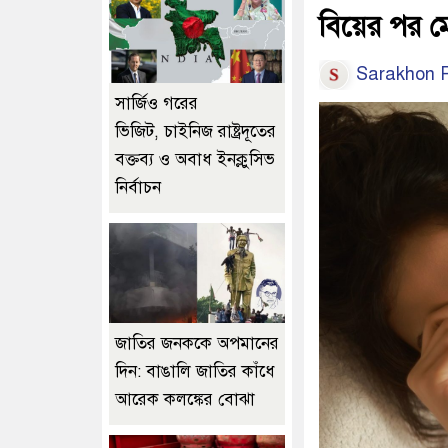
বিয়ের পর মে
Sarakhon R
সার্জিও গরের
ভিজিট, চাইনিজ রাষ্ট্রদূতের
বক্তব্য ও অবাধ ইনক্লুসিভ
নির্বাচন
জাতির জনককে অপমানের
দিন: বাঙালি জাতির কাঁধে
আরেক কলঙ্কের বোঝা