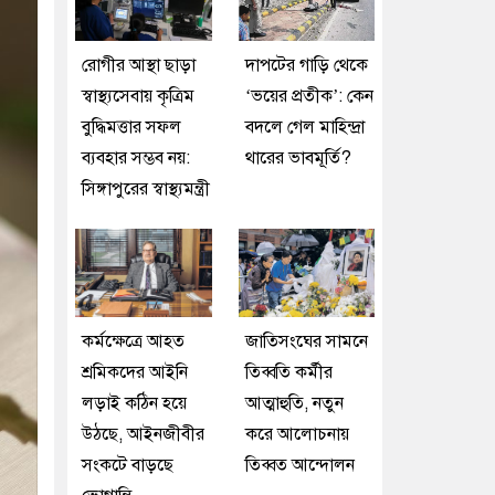
রোগীর আস্থা ছাড়া
দাপটের গাড়ি থেকে
স্বাস্থ্যসেবায় কৃত্রিম
‘ভয়ের প্রতীক’: কেন
বুদ্ধিমত্তার সফল
বদলে গেল মাহিন্দ্রা
ব্যবহার সম্ভব নয়:
থারের ভাবমূর্তি?
সিঙ্গাপুরের স্বাস্থ্যমন্ত্রী
কর্মক্ষেত্রে আহত
জাতিসংঘের সামনে
শ্রমিকদের আইনি
তিব্বতি কর্মীর
লড়াই কঠিন হয়ে
আত্মাহুতি, নতুন
উঠছে, আইনজীবীর
করে আলোচনায়
সংকটে বাড়ছে
তিব্বত আন্দোলন