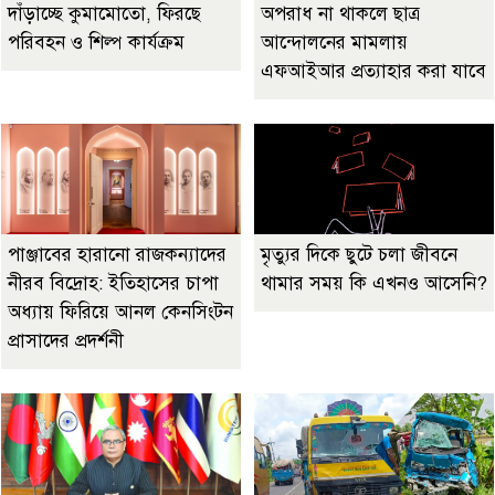
দাঁড়াচ্ছে কুমামোতো, ফিরছে
অপরাধ না থাকলে ছাত্র
পরিবহন ও শিল্প কার্যক্রম
আন্দোলনের মামলায়
এফআইআর প্রত্যাহার করা যাবে
পাঞ্জাবের হারানো রাজকন্যাদের
মৃত্যুর দিকে ছুটে চলা জীবনে
নীরব বিদ্রোহ: ইতিহাসের চাপা
থামার সময় কি এখনও আসেনি?
অধ্যায় ফিরিয়ে আনল কেনসিংটন
প্রাসাদের প্রদর্শনী