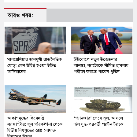
আরও খবর:
মালয়েশিয়ার ডানমুখী রাজনৈতিক
ইউরোপে নতুন উত্তেজনার
মোড়: কেন উদ্বিগ্ন হওয়া উচিত
আশঙ্কা, ন্যাটোকে সীমিত হামলায়
আসিয়ানের
পরীক্ষা করতে পারেন পুতিন
আকাশযুদ্ধের কিংবদন্তি
‘প্যানজার’ ভেবে ভুল, আসলে
ল্যাঙ্কাস্টার: ভুল পরিকল্পনা থেকে
ছিল যুদ্ধ-পরবর্তী প্যাটন ট্যাংক
দ্বিতীয় বিশ্বযুদ্ধের শ্রেষ্ঠ বোমারু
বিমানের উত্থান