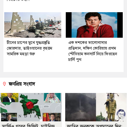
চীনের চাপের মুখে যুদ্ধপ্রস্তুতি
এক দশকের ভালোবাসার
জোরদার, তাইওয়ানের বৃহত্তম
প্রতিদান, দক্ষিণ কোরিয়ায় প্রথম
সামরিক মহড়া শুরু
স্টেডিয়াম কনসার্ট নিয়ে ফিরছেন
চার্লি পুথ
জনপ্রিয় সংবাদ
সার্জিও গরের ভিজিট, চাইনিজ
জাতির জনককে অপমানের দিন: