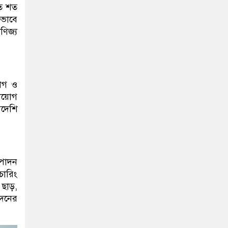
 শত শত
ষভাবে
িজ্য
য়োগ ও
নিয়োগ
িদেশি
ৎপাদন
চারিং
 ছাড়,
োদনের