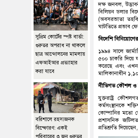
দক্ষ জনবল, উদ্ভাবনী
বিলিয়ন ডলার বিদ
(অবসরভাতা তহবি
ঘাটতিতে প্রভাব ফ
সুপ্রিম কোর্টের স্পষ্ট বার্তা:
বিদেশি বিনিয়োগে
গুরুতর অপরাধ না থাকলে
১৯৯৪ সালে জার্ম
ছাত্র আন্দোলনের মামলায়
৫০০ চাকরি দিয়ে য
এফআইআর প্রত্যাহার
করেছে এবং এখন ১
করা যাবে
মালিকানাধীন ১,১০
নীতিগত কৌশল ও চ্
যুক্তরাষ্ট্র কৌ
কর্মসংস্থানকে শক্
কোম্পানির মতো কৌ
বরিশালে রহস্যজনক
প্রশাসনিক জটিলত
প্রতিশ্রুতি দিয়েছে
বিস্ফোরণ: একই
পরিবারের ৩ জন গুরুতর