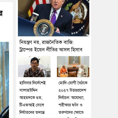
র
নিয়ন্ত্রণ নয়, রাজনৈতিক বাজি:
ট্রাম্পের ইয়েন নীতির আসল হিসাব
হাসিনার নির্দেশেই
মোদি-যোগী বৈঠকে
সালাহউদ্দিন
২০২৭ উত্তরপ্রদেশ
আহমদকে গুম,
নির্বাচন: অযোধ্যা,
টিএফআই সেলে
পরীক্ষার ফাঁস ও
নির্যাতনের তদন্তে
তরুণদের ক্ষোভে