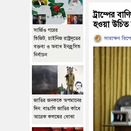
ট্রাম্পের বাণ
হওয়া উচিত 
সার্জিও গরের
সারাক্ষণ রিপো
ভিজিট, চাইনিজ রাষ্ট্রদূতের
বক্তব্য ও অবাধ ইনক্লুসিভ
নির্বাচন
জাতির জনককে অপমানের
দিন: বাঙালি জাতির কাঁধে
আরেক কলঙ্কের বোঝা