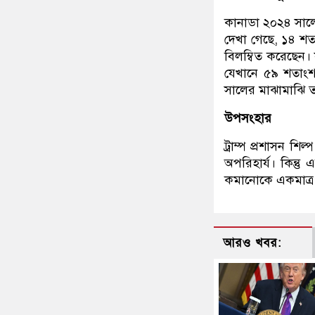
কানাডা ২০২৪ সালে য
দেখা গেছে, ১৪ শ
বিলম্বিত করেছেন। 
যেখানে ৫৯ শতাংশ 
সালের মাঝামাঝি ত
উপসংহার
ট্রাম্প প্রশাসন শ
অপরিহার্য। কিন্তু
কমানোকে একমাত্র 
আরও খবর: