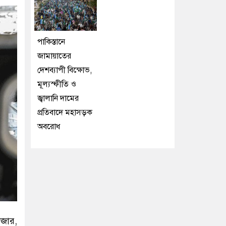
পাকিস্তানে
জামায়াতের
দেশব্যাপী বিক্ষোভ,
মূল্যস্ফীতি ও
জ্বালানি দামের
প্রতিবাদে মহাসড়ক
অবরোধ
াজার,