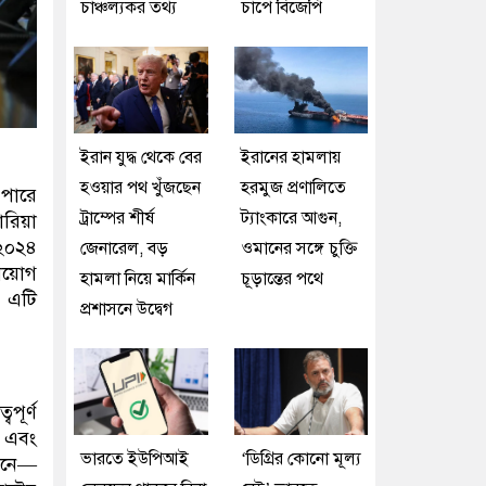
চাঞ্চল্যকর তথ্য
চাপে বিজেপি
ইরান যুদ্ধ থেকে বের
ইরানের হামলায়
হওয়ার পথ খুঁজছেন
হরমুজ প্রণালিতে
 পারে
ট্রাম্পের শীর্ষ
ট্যাংকারে আগুন,
োরিয়া
 ২০২৪
জেনারেল, বড়
ওমানের সঙ্গে চুক্তি
নিয়োগ
হামলা নিয়ে মার্কিন
চূড়ান্তের পথে
। এটি
প্রশাসনে উদ্বেগ
বপূর্ণ
ি এবং
ভারতে ইউপিআই
‘ডিগ্রির কোনো মূল্য
 আনে—