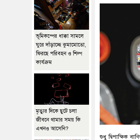
ভূমিকম্পের ধাক্কা সামলে
ঘুরে দাঁড়াচ্ছে কুমামোতো,
ফিরছে পরিবহন ও শিল্প
কার্যক্রম
মৃত্যুর দিকে ছুটে চলা
জীবনে থামার সময় কি
এখনও আসেনি?
শুধু দ্বিপাক্ষিক 