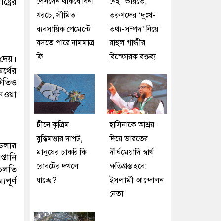
লেনদেন থাকবে বিনা
নেই’ ভারতে,
ট্রের
খরচে, সীমিত
তরুণদের ‘দুঃখ-
ব্যবসায়িক পেমেন্টে
তথ্য-সম্পদ’ নিয়ে
বসতে পারে নামমাত্র
রাহুল গান্ধীর
ফি
বিস্ফোরক বক্তব্য
 দেয়।
র্থের
াটতিও
 নেওয়া
চীনে কৃত্রিম
হাসিনাকে আশ্রয়
বুদ্ধিমত্তার দাপট,
দিয়ে ভারতের
 ডলার
মানুষের চাকরি কি
দীর্ঘমেয়াদি স্বার্থ
্তানি
রোবটের দখলে
ক্ষতিগ্রস্ত হবে:
 চলতি
যাচ্ছে?
ইসলামী আন্দোলন
পূর্ণ
নেতা