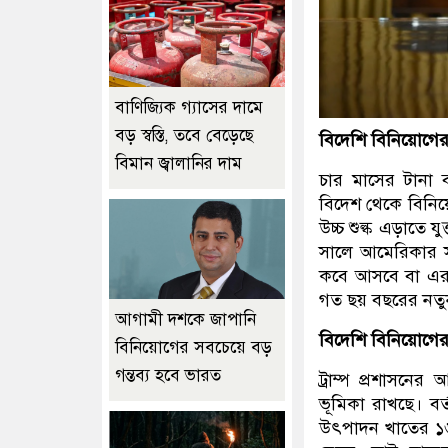
বাণিজ্যিক গ্যাসের দামে
বড় স্বস্তি, তবে বেড়েছে
বিদেশি বিনিয়োগের 
বিমান জ্বালানির দাম
চার মাসের টানা ব
বিদেশ থেকে বিনিয়
উচ্চ শুল্ক এড়াতে 
সালে আমেরিকার স
কবে আসবে বা এর ক
গত ছয় বছরের নতুন 
আগামী দশকে জাপানি
বিদেশি বিনিয়োগের গ
বিনিয়োগের সবচেয়ে বড়
গন্তব্য হবে ভারত
ট্রাম্প প্রশাসনের আ
ভূমিকা রাখছে। বর্
উৎপাদন খাতের ১৬ 