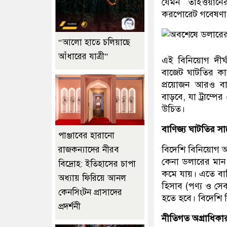
যেমন তাইওয়ানের 
করপোরেট গবেষণা ও
“আলো হাতে চলিয়াছে
আঁধারের যাত্রী”
এই বিনিয়োগ দীর্ঘ
বাজেট ঘাটতির কার
প্রয়োজন আরও বাড়
বাড়বে, যা ট্রাম্পের
উচিত।
বাণিজ্য ঘাটতির সাথ
পাঞ্জাবের হারানো
বিদেশি বিনিয়োগ আ
রাজকন্যাদের নীরব
কেনা ডলারের মান 
বিদ্রোহ: ইতিহাসের চাপা
কমে যায়। এতে বা
অধ্যায় ফিরিয়ে আনল
হিসাব (পণ্য ও সেব
কেনসিংটন প্রাসাদের
হতে হবে। বিদেশি 
প্রদর্শনী
নীতিগত অগ্রাধিকা