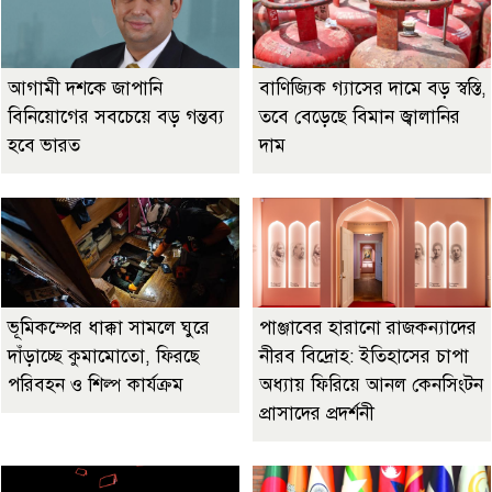
আগামী দশকে জাপানি
বাণিজ্যিক গ্যাসের দামে বড় স্বস্তি,
বিনিয়োগের সবচেয়ে বড় গন্তব্য
তবে বেড়েছে বিমান জ্বালানির
হবে ভারত
দাম
ভূমিকম্পের ধাক্কা সামলে ঘুরে
পাঞ্জাবের হারানো রাজকন্যাদের
দাঁড়াচ্ছে কুমামোতো, ফিরছে
নীরব বিদ্রোহ: ইতিহাসের চাপা
পরিবহন ও শিল্প কার্যক্রম
অধ্যায় ফিরিয়ে আনল কেনসিংটন
প্রাসাদের প্রদর্শনী