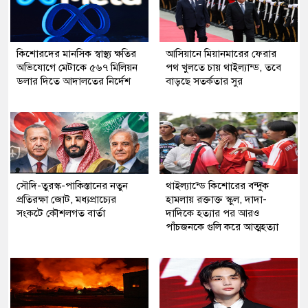
কিশোরদের মানসিক স্বাস্থ্য ক্ষতির
আসিয়ানে মিয়ানমারের ফেরার
অভিযোগে মেটাকে ৫৬৭ মিলিয়ন
পথ খুলতে চায় থাইল্যান্ড, তবে
ডলার দিতে আদালতের নির্দেশ
বাড়ছে সতর্কতার সুর
সৌদি-তুরস্ক-পাকিস্তানের নতুন
থাইল্যান্ডে কিশোরের বন্দুক
প্রতিরক্ষা জোট, মধ্যপ্রাচ্যের
হামলায় রক্তাক্ত স্কুল, দাদা-
সংকটে কৌশলগত বার্তা
দাদিকে হত্যার পর আরও
পাঁচজনকে গুলি করে আত্মহত্যা