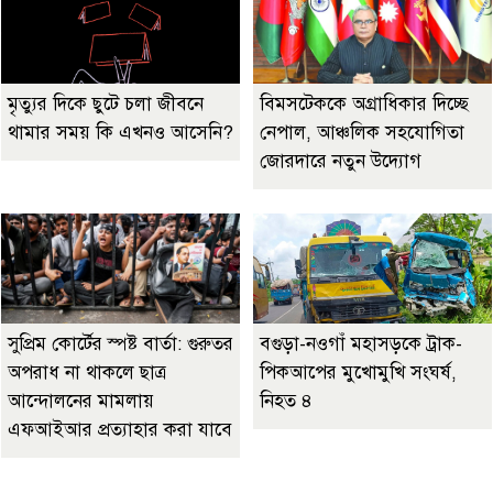
মৃত্যুর দিকে ছুটে চলা জীবনে
বিমসটেককে অগ্রাধিকার দিচ্ছে
থামার সময় কি এখনও আসেনি?
নেপাল, আঞ্চলিক সহযোগিতা
জোরদারে নতুন উদ্যোগ
সুপ্রিম কোর্টের স্পষ্ট বার্তা: গুরুতর
বগুড়া-নওগাঁ মহাসড়কে ট্রাক-
অপরাধ না থাকলে ছাত্র
পিকআপের মুখোমুখি সংঘর্ষ,
আন্দোলনের মামলায়
নিহত ৪
এফআইআর প্রত্যাহার করা যাবে