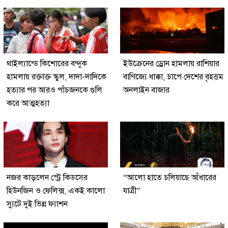
থাইল্যান্ডে কিশোরের বন্দুক
ইউক্রেনের ড্রোন হামলায় রাশিয়ার
হামলায় রক্তাক্ত স্কুল, দাদা-দাদিকে
বাণিজ্যে ধাক্কা, চাপে দেশের বৃহত্তম
হত্যার পর আরও পাঁচজনকে গুলি
অনলাইন বাজার
করে আত্মহত্যা
নজর কাড়লেন স্ট্রে কিডসের
“আলো হাতে চলিয়াছে আঁধারের
হিউনজিন ও ফেলিক্স, একই কালো
যাত্রী”
স্যুটে দুই ভিন্ন ফ্যাশন