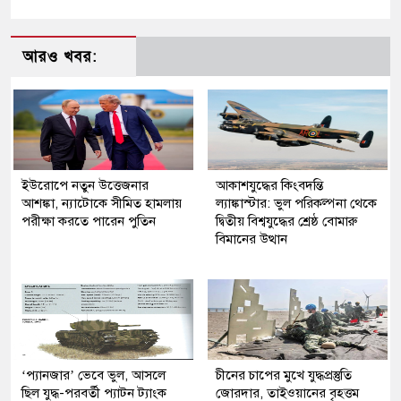
আরও খবর:
ইউরোপে নতুন উত্তেজনার
আকাশযুদ্ধের কিংবদন্তি
আশঙ্কা, ন্যাটোকে সীমিত হামলায়
ল্যাঙ্কাস্টার: ভুল পরিকল্পনা থেকে
পরীক্ষা করতে পারেন পুতিন
দ্বিতীয় বিশ্বযুদ্ধের শ্রেষ্ঠ বোমারু
বিমানের উত্থান
‘প্যানজার’ ভেবে ভুল, আসলে
চীনের চাপের মুখে যুদ্ধপ্রস্তুতি
ছিল যুদ্ধ-পরবর্তী প্যাটন ট্যাংক
জোরদার, তাইওয়ানের বৃহত্তম