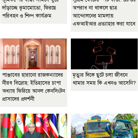
দাঁড়াচ্ছে কুমামোতো, ফিরছে
অপরাধ না থাকলে ছাত্র
পরিবহন ও শিল্প কার্যক্রম
আন্দোলনের মামলায়
এফআইআর প্রত্যাহার করা যাবে
পাঞ্জাবের হারানো রাজকন্যাদের
মৃত্যুর দিকে ছুটে চলা জীবনে
নীরব বিদ্রোহ: ইতিহাসের চাপা
থামার সময় কি এখনও আসেনি?
অধ্যায় ফিরিয়ে আনল কেনসিংটন
প্রাসাদের প্রদর্শনী