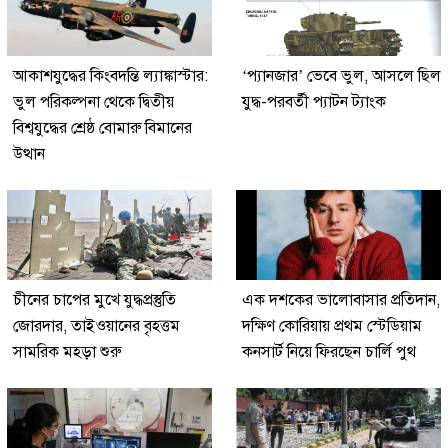
আকাশযুদ্ধের কিংবদন্তি ল্যাঙ্কাস্টার:
‘প্যানজার’ ভেবে ভুল, আসলে ছিল
ভুল পরিকল্পনা থেকে দ্বিতীয়
যুদ্ধ-পরবর্তী প্যাটন ট্যাংক
বিশ্বযুদ্ধের শ্রেষ্ঠ বোমারু বিমানের
উত্থান
চীনের চাপের মুখে যুদ্ধপ্রস্তুতি
এক দশকের ভালোবাসার প্রতিদান,
জোরদার, তাইওয়ানের বৃহত্তম
দক্ষিণ কোরিয়ায় প্রথম স্টেডিয়াম
সামরিক মহড়া শুরু
কনসার্ট নিয়ে ফিরছেন চার্লি পুথ