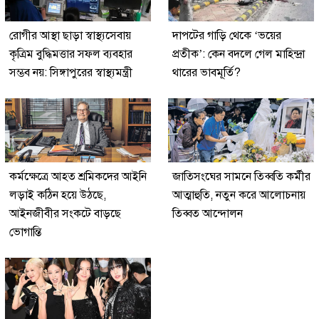
রোগীর আস্থা ছাড়া স্বাস্থ্যসেবায়
দাপটের গাড়ি থেকে ‘ভয়ের
কৃত্রিম বুদ্ধিমত্তার সফল ব্যবহার
প্রতীক’: কেন বদলে গেল মাহিন্দ্রা
সম্ভব নয়: সিঙ্গাপুরের স্বাস্থ্যমন্ত্রী
থারের ভাবমূর্তি?
কর্মক্ষেত্রে আহত শ্রমিকদের আইনি
জাতিসংঘের সামনে তিব্বতি কর্মীর
লড়াই কঠিন হয়ে উঠছে,
আত্মাহুতি, নতুন করে আলোচনায়
আইনজীবীর সংকটে বাড়ছে
তিব্বত আন্দোলন
ভোগান্তি