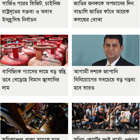
সার্জিও গরের ভিজিট, চাইনিজ
জাতির জনককে অপমানের দিন:
রাষ্ট্রদূতের বক্তব্য ও অবাধ
বাঙালি জাতির কাঁধে আরেক
ইনক্লুসিভ নির্বাচন
কলঙ্কের বোঝা
বাণিজ্যিক গ্যাসের দামে বড় স্বস্তি,
আগামী দশকে জাপানি
তবে বেড়েছে বিমান জ্বালানির
বিনিয়োগের সবচেয়ে বড় গন্তব্য
দাম
হবে ভারত
ভূমিকম্পের ধাক্কা সামলে ঘুরে
সুপ্রিম কোর্টের স্পষ্ট বার্তা: গুরুতর