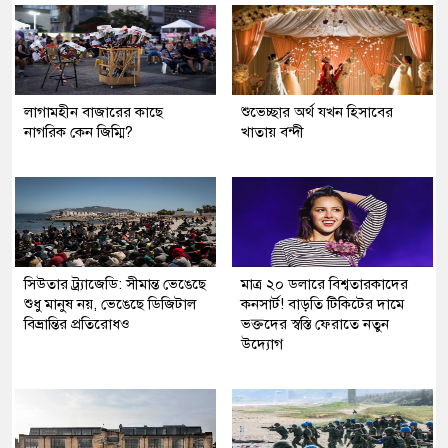
লাগামহীন বাজারের কাছে
শুভেচ্ছার অর্থ যখন হিসাবের
নাগরিক কেন জিম্মি?
খাতায় বন্দী
সিউতার ট্র্যাজেডি: সীমান্ত ভেঙেছে
মাত্র ২০ ডলারে বিশ্বতারকাদের
শুধু মানুষ নয়, ভেঙেছে ডিজিটাল
কনসার্ট! বাড়তি টিকিটের দামে
বিভ্রান্তির প্রতিরোধও
ভক্তদের স্বস্তি ফেরাতে নতুন
উদ্যোগ