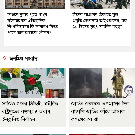
আগুনে দুবার পুড়ে ধ্বংস:
চীনের আগ্রাসন ঠেকাতে যুদ্ধ
স্কটল্যান্ডের ঐতিহাসিক
প্রস্তুতি জোরদার তাইওয়ানের, শুরু
শিল্পবিদ্যালয় কি আবারও ফিরে
১০ দিনের বৃহৎ সামরিক মহড়া
পাবে তার হারানো গৌরব?
জনপ্রিয় সংবাদ
সার্জিও গরের ভিজিট, চাইনিজ
জাতির জনককে অপমানের দিন:
রাষ্ট্রদূতের বক্তব্য ও অবাধ
বাঙালি জাতির কাঁধে আরেক
ইনক্লুসিভ নির্বাচন
কলঙ্কের বোঝা