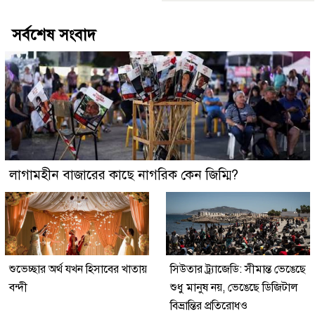
সর্বশেষ সংবাদ
লাগামহীন বাজারের কাছে নাগরিক কেন জিম্মি?
শুভেচ্ছার অর্থ যখন হিসাবের খাতায়
সিউতার ট্র্যাজেডি: সীমান্ত ভেঙেছে
বন্দী
শুধু মানুষ নয়, ভেঙেছে ডিজিটাল
বিভ্রান্তির প্রতিরোধও