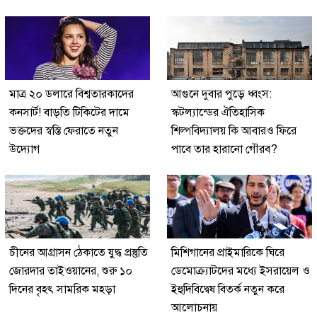
মাত্র ২০ ডলারে বিশ্বতারকাদের
আগুনে দুবার পুড়ে ধ্বংস:
কনসার্ট! বাড়তি টিকিটের দামে
স্কটল্যান্ডের ঐতিহাসিক
ভক্তদের স্বস্তি ফেরাতে নতুন
শিল্পবিদ্যালয় কি আবারও ফিরে
উদ্যোগ
পাবে তার হারানো গৌরব?
চীনের আগ্রাসন ঠেকাতে যুদ্ধ প্রস্তুতি
মিশিগানের প্রাইমারিকে ঘিরে
জোরদার তাইওয়ানের, শুরু ১০
ডেমোক্র্যাটদের মধ্যে ইসরায়েল ও
দিনের বৃহৎ সামরিক মহড়া
ইহুদিবিদ্বেষ বিতর্ক নতুন করে
আলোচনায়