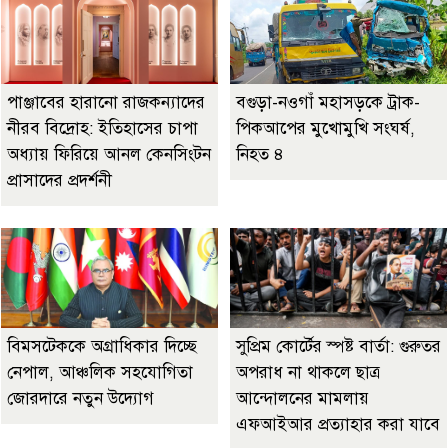
পাঞ্জাবের হারানো রাজকন্যাদের
বগুড়া-নওগাঁ মহাসড়কে ট্রাক-
নীরব বিদ্রোহ: ইতিহাসের চাপা
পিকআপের মুখোমুখি সংঘর্ষ,
অধ্যায় ফিরিয়ে আনল কেনসিংটন
নিহত ৪
প্রাসাদের প্রদর্শনী
বিমসটেককে অগ্রাধিকার দিচ্ছে
সুপ্রিম কোর্টের স্পষ্ট বার্তা: গুরুতর
নেপাল, আঞ্চলিক সহযোগিতা
অপরাধ না থাকলে ছাত্র
জোরদারে নতুন উদ্যোগ
আন্দোলনের মামলায়
এফআইআর প্রত্যাহার করা যাবে