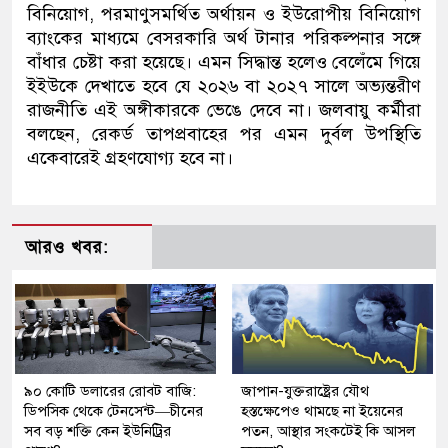
বিনিয়োগ, পরমাণুসমর্থিত অর্থায়ন ও ইউরোপীয় বিনিয়োগ
ব্যাংকের মাধ্যমে বেসরকারি অর্থ টানার পরিকল্পনার সঙ্গে
বাঁধার চেষ্টা করা হয়েছে। এমন সিদ্ধান্ত হলেও বেলেঁমে গিয়ে
ইইউকে দেখাতে হবে যে ২০২৬ বা ২০২৭ সালে অভ্যন্তরীণ
রাজনীতি এই অঙ্গীকারকে ভেঙে দেবে না। জলবায়ু কর্মীরা
বলছেন, রেকর্ড তাপপ্রবাহের পর এমন দুর্বল উপস্থিতি
একেবারেই গ্রহণযোগ্য হবে না।
আরও খবর:
৯০ কোটি ডলারের রোবট বাজি:
জাপান-যুক্তরাষ্ট্রের যৌথ
ডিপসিক থেকে টেনসেন্ট—চীনের
হস্তক্ষেপেও থামছে না ইয়েনের
সব বড় শক্তি কেন ইউনিট্রির
পতন, আস্থার সংকটেই কি আসল