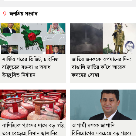
জনপ্রিয় সংবাদ
সার্জিও গরের ভিজিট, চাইনিজ
জাতির জনককে অপমানের দিন:
রাষ্ট্রদূতের বক্তব্য ও অবাধ
বাঙালি জাতির কাঁধে আরেক
ইনক্লুসিভ নির্বাচন
কলঙ্কের বোঝা
বাণিজ্যিক গ্যাসের দামে বড় স্বস্তি,
আগামী দশকে জাপানি
তবে বেড়েছে বিমান জ্বালানির
বিনিয়োগের সবচেয়ে বড় গন্তব্য