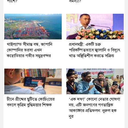
পাশে?
সমস্যা?
থাইল্যান্ড সীমান্ত বন্ধ, জাপানি
প্রধানমন্ত্রী: একটি চক্র
কোম্পানির ভরসা এখন
পরিকল্পিতভাবে জ্বালানি ও বিদ্যুৎ
কম্বোডিয়ার গভীর সমুদ্রবন্দর
খাত অস্থিতিশীল করতে সক্রিয়
চীনে গ্রীষ্মের ছুটিতে কোচিংয়ের
‘এক দফা’ কোনো নেতার ঘোষণা
বদলে কৃত্রিম বুদ্ধিমত্তার শিক্ষক
নয়, এটি জনগণের গণতান্ত্রিক
আকাঙ্ক্ষার প্রতিফলন: নুরুল হক
নুর