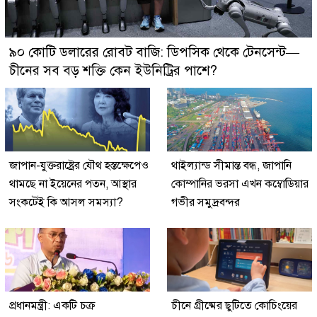
৯০ কোটি ডলারের রোবট বাজি: ডিপসিক থেকে টেনসেন্ট—
চীনের সব বড় শক্তি কেন ইউনিট্রির পাশে?
জাপান-যুক্তরাষ্ট্রের যৌথ হস্তক্ষেপেও
থাইল্যান্ড সীমান্ত বন্ধ, জাপানি
থামছে না ইয়েনের পতন, আস্থার
কোম্পানির ভরসা এখন কম্বোডিয়ার
সংকটেই কি আসল সমস্যা?
গভীর সমুদ্রবন্দর
প্রধানমন্ত্রী: একটি চক্র
চীনে গ্রীষ্মের ছুটিতে কোচিংয়ের