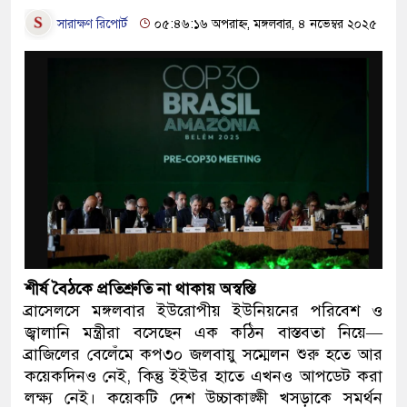
সারাক্ষণ রিপোর্ট
০৫:৪৬:১৬ অপরাহ্ন, মঙ্গলবার, ৪ নভেম্বর ২০২৫
শীর্ষ বৈঠকে প্রতিশ্রুতি না থাকায় অস্বস্তি
ব্রাসেলসে মঙ্গলবার ইউরোপীয় ইউনিয়নের পরিবেশ ও
জ্বালানি মন্ত্রীরা বসেছেন এক কঠিন বাস্তবতা নিয়ে—
ব্রাজিলের বেলেঁমে কপ৩০ জলবায়ু সম্মেলন শুরু হতে আর
কয়েকদিনও নেই, কিন্তু ইইউর হাতে এখনও আপডেট করা
লক্ষ্য নেই। কয়েকটি দেশ উচ্চাকাঙ্ক্ষী খসড়াকে সমর্থন