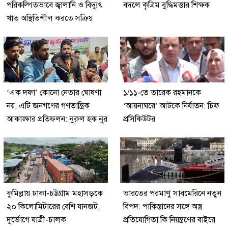
পরিকল্পিতভাবে জ্বালানি ও বিদ্যুৎ
বদলে কৃত্রিম বুদ্ধিমত্তার শিক্ষক
খাত অস্থিতিশীল করতে সক্রিয়
‘এক দফা’ কোনো নেতার ঘোষণা
১/১১-তে তারেক রহমানকে
নয়, এটি জনগণের গণতান্ত্রিক
‘আয়নাঘরে’ আটকে নির্যাতন: চিফ
আকাঙ্ক্ষার প্রতিফলন: নুরুল হক নুর
প্রসিকিউটর
কুমিল্লায় ঢাকা-চট্টগ্রাম মহাসড়কে
ভারতের পরমাণু সাবমেরিনে নতুন
২০ কিলোমিটারের বেশি যানজট,
বিপদ: পাকিস্তানের সঙ্গে অস্ত্র
দুর্ভোগে যাত্রী-চালক
প্রতিযোগিতা কি নিয়ন্ত্রণের বাইরে