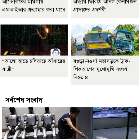
আন্দোলনের মামলায়
অধ্যায় ফিরিয়ে আনল কেনসিংটন
এফআইআর প্রত্যাহার করা যাবে
প্রাসাদের প্রদর্শনী
“আলো হাতে চলিয়াছে আঁধারের
বগুড়া-নওগাঁ মহাসড়কে ট্রাক-
যাত্রী”
পিকআপের মুখোমুখি সংঘর্ষ,
নিহত ৪
সর্বশেষ সংবাদ