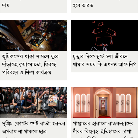
দাম
হবে ভারত
ভূমিকম্পের ধাক্কা সামলে ঘুরে
মৃত্যুর দিকে ছুটে চলা জীবনে
দাঁড়াচ্ছে কুমামোতো, ফিরছে
থামার সময় কি এখনও আসেনি?
পরিবহন ও শিল্প কার্যক্রম
সুপ্রিম কোর্টের স্পষ্ট বার্তা: গুরুতর
পাঞ্জাবের হারানো রাজকন্যাদের
অপরাধ না থাকলে ছাত্র
নীরব বিদ্রোহ: ইতিহাসের চাপা