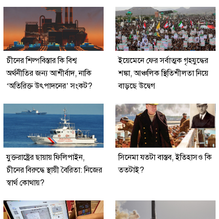
চীনের শিল্পবিস্তার কি বিশ্ব
ইয়েমেনে ফের সর্বাত্মক গৃহযুদ্ধের
অর্থনীতির জন্য আশীর্বাদ, নাকি
শঙ্কা, আঞ্চলিক স্থিতিশীলতা নিয়ে
‘অতিরিক্ত উৎপাদনের’ সংকট?
বাড়ছে উদ্বেগ
যুক্তরাষ্ট্রের ছায়ায় ফিলিপাইন,
সিনেমা যতটা বাস্তব, ইতিহাসও কি
চীনের বিরুদ্ধে স্থায়ী বৈরিতা: নিজের
ততটাই?
স্বার্থ কোথায়?