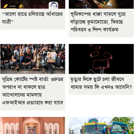
“আলো হাতে চলিয়াছে আঁধারের
ভূমিকম্পের ধাক্কা সামলে ঘুরে
যাত্রী”
দাঁড়াচ্ছে কুমামোতো, ফিরছে
পরিবহন ও শিল্প কার্যক্রম
সুপ্রিম কোর্টের স্পষ্ট বার্তা: গুরুতর
মৃত্যুর দিকে ছুটে চলা জীবনে
অপরাধ না থাকলে ছাত্র
থামার সময় কি এখনও আসেনি?
আন্দোলনের মামলায়
এফআইআর প্রত্যাহার করা যাবে