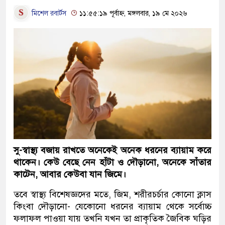
মিশেল রবার্টস
১১:৫৫:১৯ পূর্বাহ্ন, মঙ্গলবার, ১৯ মে ২০২৬
সু-স্বাস্থ্য বজায় রাখতে অনেকেই অনেক ধরনের ব্যায়াম করে
থাকেন। কেউ বেছে নেন হাঁটা ও দৌড়ানো, অনেকে সাঁতার
কাটেন, আবার কেউবা যান জিমে।
তবে স্বাস্থ্য বিশেষজ্ঞদের মতে, জিম, শরীরচর্চার কোনো ক্লাস
কিংবা দৌড়ানো- যেকোনো ধরনের ব্যায়াম থেকে সর্বোচ্চ
ফলাফল পাওয়া যায় তখনি যখন তা প্রাকৃতিক জৈবিক ঘড়ির