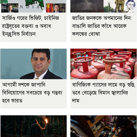
সার্জিও গরের ভিজিট, চাইনিজ
জাতির জনককে অপমানের দিন:
রাষ্ট্রদূতের বক্তব্য ও অবাধ
বাঙালি জাতির কাঁধে আরেক
ইনক্লুসিভ নির্বাচন
কলঙ্কের বোঝা
আগামী দশকে জাপানি
বাণিজ্যিক গ্যাসের দামে বড় স্বস্তি,
বিনিয়োগের সবচেয়ে বড় গন্তব্য
তবে বেড়েছে বিমান জ্বালানির
হবে ভারত
দাম