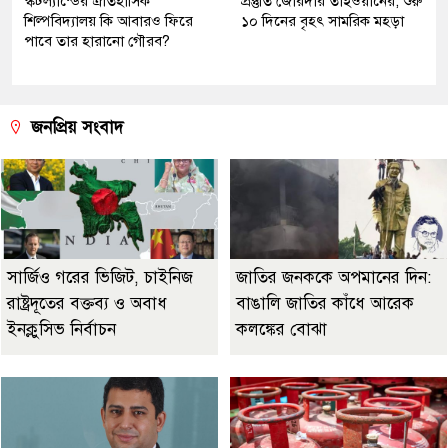
স্কটল্যান্ডের ঐতিহাসিক
প্রস্তুতি জোরদার তাইওয়ানের, শুরু
শিল্পবিদ্যালয় কি আবারও ফিরে
১০ দিনের বৃহৎ সামরিক মহড়া
পাবে তার হারানো গৌরব?
জনপ্রিয় সংবাদ
সার্জিও গরের ভিজিট, চাইনিজ
জাতির জনককে অপমানের দিন:
রাষ্ট্রদূতের বক্তব্য ও অবাধ
বাঙালি জাতির কাঁধে আরেক
ইনক্লুসিভ নির্বাচন
কলঙ্কের বোঝা