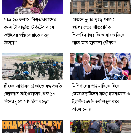
মাত্র ২০ ডলারে বিশ্বতারকাদের
আগুনে দুবার পুড়ে ধ্বংস:
কনসার্ট! বাড়তি টিকিটের দামে
স্কটল্যান্ডের ঐতিহাসিক
ভক্তদের স্বস্তি ফেরাতে নতুন
শিল্পবিদ্যালয় কি আবারও ফিরে
উদ্যোগ
পাবে তার হারানো গৌরব?
চীনের আগ্রাসন ঠেকাতে যুদ্ধ প্রস্তুতি
মিশিগানের প্রাইমারিকে ঘিরে
জোরদার তাইওয়ানের, শুরু ১০
ডেমোক্র্যাটদের মধ্যে ইসরায়েল ও
দিনের বৃহৎ সামরিক মহড়া
ইহুদিবিদ্বেষ বিতর্ক নতুন করে
আলোচনায়