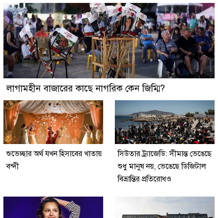
লাগামহীন বাজারের কাছে নাগরিক কেন জিম্মি?
শুভেচ্ছার অর্থ যখন হিসাবের খাতায়
সিউতার ট্র্যাজেডি: সীমান্ত ভেঙেছে
বন্দী
শুধু মানুষ নয়, ভেঙেছে ডিজিটাল
বিভ্রান্তির প্রতিরোধও