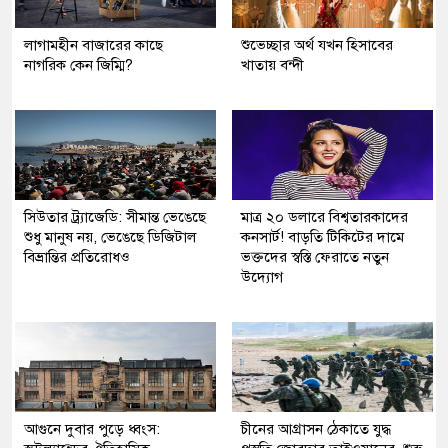
লাগামহীন বাজারের কাছে
শুভেচ্ছার অর্থ যখন হিসাবের
নাগরিক কেন জিম্মি?
খাতায় বন্দী
সিউতার ট্র্যাজেডি: সীমান্ত ভেঙেছে
মাত্র ২০ ডলারে বিশ্বতারকাদের
শুধু মানুষ নয়, ভেঙেছে ডিজিটাল
কনসার্ট! বাড়তি টিকিটের দামে
বিভ্রান্তির প্রতিরোধও
ভক্তদের স্বস্তি ফেরাতে নতুন
উদ্যোগ
আগুনে দুবার পুড়ে ধ্বংস:
চীনের আগ্রাসন ঠেকাতে যুদ্ধ