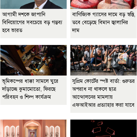
আগামী দশকে জাপানি
বাণিজ্যিক গ্যাসের দামে বড় স্বস্তি,
বিনিয়োগের সবচেয়ে বড় গন্তব্য
তবে বেড়েছে বিমান জ্বালানির
হবে ভারত
দাম
ভূমিকম্পের ধাক্কা সামলে ঘুরে
সুপ্রিম কোর্টের স্পষ্ট বার্তা: গুরুতর
দাঁড়াচ্ছে কুমামোতো, ফিরছে
অপরাধ না থাকলে ছাত্র
পরিবহন ও শিল্প কার্যক্রম
আন্দোলনের মামলায়
এফআইআর প্রত্যাহার করা যাবে