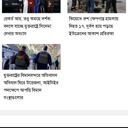
রেকর্ড আয়, তবু কমছে দর্শক:
কিয়েভে রুশ ক্ষেপণাস্ত্র হামলায়
বদলে যাচ্ছে যুক্তরাষ্ট্রে সিনেমা
নিহত ১৭, দুর্বল হয়ে পড়ছে
দেখার অভ্যাস
ইউক্রেনের আকাশ প্রতিরক্ষা
যুক্তরাষ্ট্রের বিমানবন্দরে অভিবাসন
অভিযান ঘিরে উত্তেজনা, আইসিইর
পদক্ষেপে আপত্তি বিমান
সংস্থাগুলোর