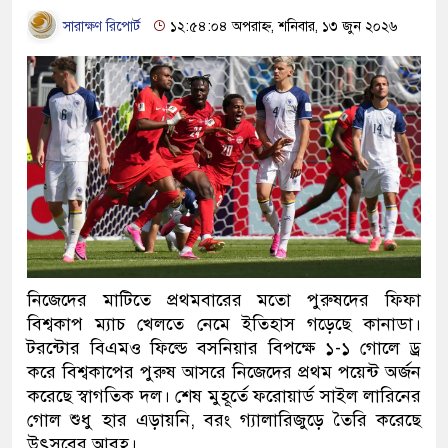
সারাক্ষণ রিপোর্ট
১২:৫৪:০৪ অপরাহ্ন, শনিবার, ১৩ জুন ২০২৬
নিজেদের মাটিতে প্রথমবারের মতো পুরুষদের ফিফা
বিশ্বকাপ ম্যাচ খেলতে নেমে ইতিহাস গড়েছে কানাডা।
টরন্টোর বিএমও ফিল্ডে বসনিয়ার বিপক্ষে ১-১ গোলে ড্র
করে বিশ্বকাপের পুরুষ আসরে নিজেদের প্রথম পয়েন্ট অর্জন
করেছে স্বাগতিক দল। শেষ মুহূর্তে ফরোয়ার্ড সাইল লারিনের
গোল শুধু হার এড়ায়নি, বরং গ্যালারিজুড়ে তৈরি করেছে
উৎসবের আবহ।