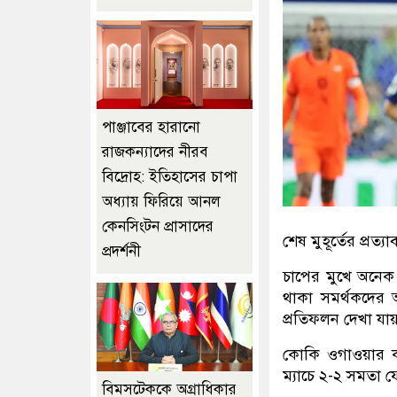
পাঞ্জাবের হারানো
রাজকন্যাদের নীরব
বিদ্রোহ: ইতিহাসের চাপা
অধ্যায় ফিরিয়ে আনল
কেনসিংটন প্রাসাদের
শেষ মুহূর্তের প্রত্যা
প্রদর্শনী
চাপের মুখে অনেক 
থাকা সমর্থকদের অ
প্রতিফলন দেখা যা
কোকি ওগাওয়ার ক
ম্যাচে ২-২ সমতা ফ
বিমসটেককে অগ্রাধিকার