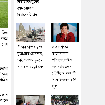
দ্বিতীয় বিশ্বযুদ্ধের
শ্রেষ্ঠ বোমারু
বিমানের উত্থান
য় দিল
র করে
ে শেষ
চীনের চাপের মুখে
এক দশকের
যুদ্ধপ্রস্তুতি জোরদার,
ভালোবাসার
তাইওয়ানের বৃহত্তম
প্রতিদান, দক্ষিণ
সামরিক মহড়া শুরু
কোরিয়ায় প্রথম
 ভরসা
স্টেডিয়াম কনসার্ট
িটনেস
চোটের
নিয়ে ফিরছেন চার্লি
পুথ
্রভাব
্ডসকে