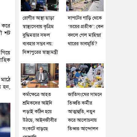
রোগীর আস্থা ছাড়া
দাপটের গাড়ি থেকে
ল করে
স্বাস্থ্যসেবায় কৃত্রিম
‘ভয়ের প্রতীক’: কেন
লী শট
বুদ্ধিমত্তার সফল
বদলে গেল মাহিন্দ্রা
ব্যবহার সম্ভব নয়:
থারের ভাবমূর্তি?
সিঙ্গাপুরের স্বাস্থ্যমন্ত্রী
এগিয়ে
বাহিক
 মাঠে
য হন,
কর্মক্ষেত্রে আহত
জাতিসংঘের সামনে
শ্রমিকদের আইনি
তিব্বতি কর্মীর
লড়াই কঠিন হয়ে
আত্মাহুতি, নতুন
উঠছে, আইনজীবীর
করে আলোচনায়
সংকটে বাড়ছে
তিব্বত আন্দোলন