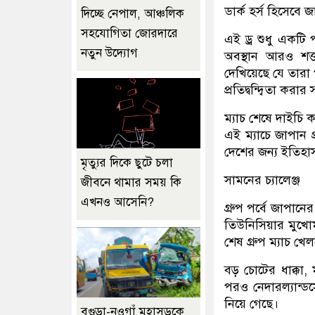
ডার্ক হর্স হিসেবে 
দিচ্ছে নেপাল, আঞ্চলিক
সহযোগিতা জোরদারে
এই ড্র শুধু একটি প
নতুন উদ্যোগ
অবস্থান আরও শক্ত
দেখিয়েছে যে তারা 
প্রতিদ্বন্দ্বিতা করা
ম্যাচ শেষে দাইচি 
এই ম্যাচে জাপান 
দেশের জন্য ইতিহাস
মৃত্যুর দিকে ছুটে চলা
সামনের চ্যালেঞ্জ
জীবনে থামার সময় কি
এখনও আসেনি?
গ্রুপ পর্বে জাপানে
তিউনিসিয়ার মুখোম
শেষ গ্রুপ ম্যাচ খে
বড় চোটের ধাক্কা,
পরও নেদারল্যান্ডস
নিয়ে গেছে।
বগুড়া-নওগাঁ মহাসড়কে