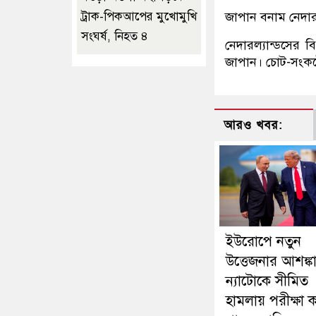
জাপান বনাম নেদারল
ট্রাক-পিকআপের মুখোমুখি
সংঘর্ষ, নিহত ৪
নেদারল্যান্ডসের ব
জাপান। চোট-সংকটের 
আরও খবর:
ইউরোপে নতুন
উত্তেজনার আশঙ্কা
ন্যাটোকে সীমিত
হামলায় পরীক্ষা