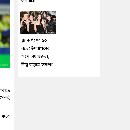
ভোগান্তি
ব্ল্যাকপিঙ্কের ১০
বছর: উদযাপনের
অপেক্ষায় ভক্তরা,
কিন্তু বাড়ছে হতাশা
ারিতে
াসেরই
 করে