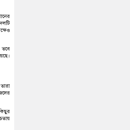
পানের
 দলটি
ক্ষেও
। তবে
য়েছে।
 তারা
জেদের
কিছুর
্চতায়