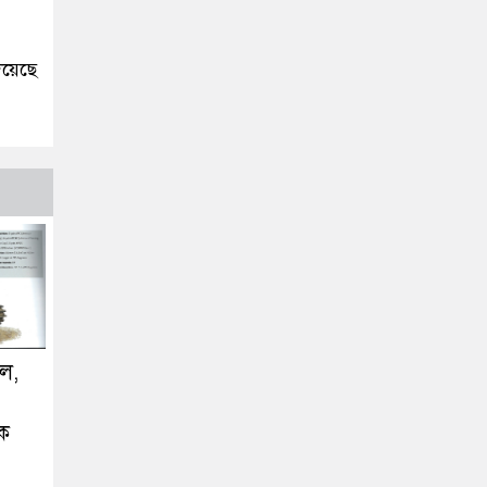
িয়েছে
ুল,
ংক