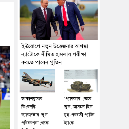
ইউরোপে নতুন উত্তেজনার আশঙ্কা,
ন্যাটোকে সীমিত হামলায় পরীক্ষা
করতে পারেন পুতিন
আকাশযুদ্ধের
‘প্যানজার’ ভেবে
কিংবদন্তি
ভুল, আসলে ছিল
ল্যাঙ্কাস্টার: ভুল
যুদ্ধ-পরবর্তী প্যাটন
পরিকল্পনা থেকে
ট্যাংক