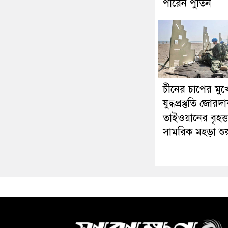
পারেন পুতিন
চীনের চাপের মুখ
যুদ্ধপ্রস্তুতি জোরদ
তাইওয়ানের বৃহত্
সামরিক মহড়া শুর