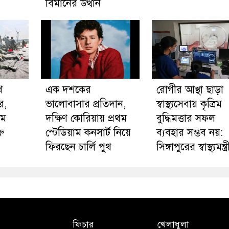
বিমানের উত্থান
ে
এক দশকের
রোগীর আস্থা ছাড়া
ার,
ভালোবাসার প্রতিদান,
স্বাস্থ্যসেবায় কৃত্রিম
তম
দক্ষিণ কোরিয়ায় প্রথম
বুদ্ধিমত্তার সফল
ু
স্টেডিয়াম কনসার্ট নিয়ে
ব্যবহার সম্ভব নয়:
ফিরছেন চার্লি পুথ
সিঙ্গাপুরের স্বাস্থ্যমন্ত্র
ফিচার
খেলাধুলা