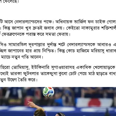
ে ফেলেছে।
লটি আসে নেদারল্যান্ডসের পক্ষে। অধিনায়ক ভার্জিল ফন ডাইক গো
কিন্তু জাপান খুব দ্রুতই জবাব দেয়। কেইতো নাকামুরার শক্তিশা
ট ফেরব্রুগেনকে পরাস্ত করে সমতা ফেরায়।
সেনসিও সামারভিল দূরপাল্লার দুর্দান্ত শটে নেদারল্যান্ডসকে আবারও 
িল জাপানের হার প্রায় নিশ্চিত। কিন্তু কোচ হাজিমে মরিয়াসু ধারা
ে ম্যাচে নতুন গতি আনেন।
েহিরো তোমিয়াসু, ইউকিনারি সুগাওয়ারাসহ একাধিক খেলোয়াড়কে
্যেই তারকা ফুটবলার তাকেফুসা কুবো চোট পেয়ে মাঠ ছাড়তে বাধ্
তুন উদ্বেগ তৈরি করে।