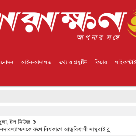
িনোদন
আইন-আদালত
তথ্য ও প্রযুক্তি
ফিচার
লাইফস্টা
ইউর
ুলা
,
টপ নিউজ
েদারল্যান্ডসকে রুখে বিশ্বকাপে আত্মবিশ্বাসী সামুরাই ব্লু