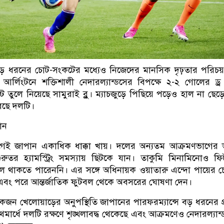
ে বড় ধরনের চোট-সংকটের মধ্যেও নিজেদের মানসিক দৃঢ়তার পরিচ
 আর্লিংটনে শক্তিশালী নেদারল্যান্ডসের বিপক্ষে ২-২ গোলের ড্
েন্ট তুলে নিয়েছে সামুরাই ব্লু। ম্যাচজুড়ে পিছিয়ে পড়েও হাল না ছেড়
রেছে দলটি।
ান
র আগেই জাপান একাধিক ধাক্কা খায়। দলের অন্যতম আক্রমণভাগের
রুতর হ্যামস্ট্রিং সমস্যায় ছিটকে যান। তাকুমি মিনামিনোও ফ
লে থাকতে পারেননি। এর সঙ্গে অধিনায়ক ওয়াতারু এন্দো পায়ের 
এবং পরে আন্তর্জাতিক ফুটবল থেকে অবসরের ঘোষণা দেন।
কয়েকজন খেলোয়াড়ের অনুপস্থিতি জাপানের পারফরম্যান্সে বড় ধরনের প
থমার্ধে দলটি রক্ষণে শৃঙ্খলাবদ্ধ থেকেছে এবং আক্রমণেও নেদারল্যান