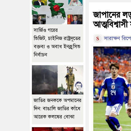
জাপানের লড়া
আত্মবিশ্বাসী স
সার্জিও গরের
সারাক্ষণ রিপো
ভিজিট, চাইনিজ রাষ্ট্রদূতের
বক্তব্য ও অবাধ ইনক্লুসিভ
নির্বাচন
জাতির জনককে অপমানের
দিন: বাঙালি জাতির কাঁধে
আরেক কলঙ্কের বোঝা