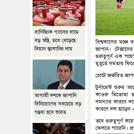
বাণিজ্যিক গ্যাসের দামে
বড় স্বস্তি, তবে বেড়েছে
বিশ্বকাপের মঞ্চ
বিমান জ্বালানির দাম
জাপান। টেক্সাসের
গুরুত্বপূর্ণ এক পয়
মুহূর্তে সমতায় ফি
চোটে জর্জরিত জাপ
টুর্নামেন্ট শুরু
কাওরু মিতোমা গু
আগামী দশকে জাপানি
সমস্যার কারণে দ
বিনিয়োগের সবচেয়ে বড়
কারণে দল ছাড়েন 
গন্তব্য হবে ভারত
তবে গুরুত্বপূর্ণ 
ফেলতে পারেনি। প্র