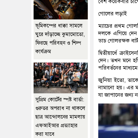
বেশ কয়েকবার চাপ
গোলের লড়াই
ভূমিকম্পের ধাক্কা সামলে
ম্যাচের প্রথম গো
দলকে এগিয়ে দেন। 
ঘুরে দাঁড়াচ্ছে কুমামোতো,
ডাচ গোলরক্ষক বার্
ফিরছে পরিবহন ও শিল্প
কার্যক্রম
দ্বিতীয়ার্ধে ক্রাই
দেন। তখন মনে হচ্ছ
পরিবর্তনের মাধ্যম
জুনিয়া ইতো, তাক
নামানো হয়। এর মধ
যা জাপানের জন্য ন
সুপ্রিম কোর্টের স্পষ্ট বার্তা:
গুরুতর অপরাধ না থাকলে
ছাত্র আন্দোলনের মামলায়
এফআইআর প্রত্যাহার
করা যাবে