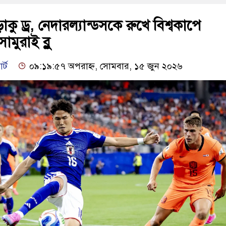
কু ড্র, নেদারল্যান্ডসকে রুখে বিশ্বকাপে
ামুরাই ব্লু
র্ট
০৯:১৯:৫৭ অপরাহ্ন, সোমবার, ১৫ জুন ২০২৬