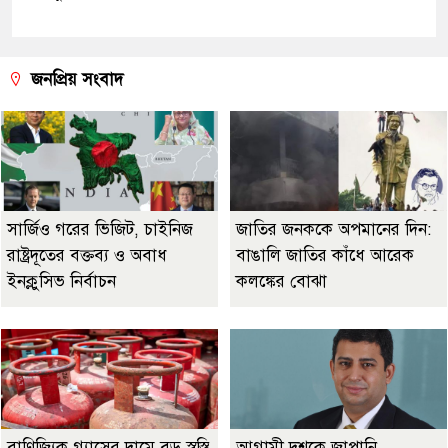
জনপ্রিয় সংবাদ
সার্জিও গরের ভিজিট, চাইনিজ
জাতির জনককে অপমানের দিন:
রাষ্ট্রদূতের বক্তব্য ও অবাধ
বাঙালি জাতির কাঁধে আরেক
ইনক্লুসিভ নির্বাচন
কলঙ্কের বোঝা
বাণিজ্যিক গ্যাসের দামে বড় স্বস্তি,
আগামী দশকে জাপানি