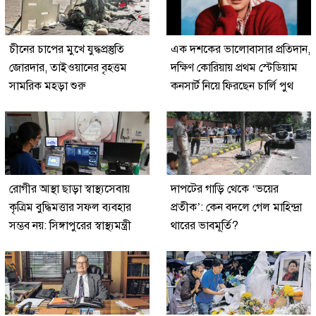
চীনের চাপের মুখে যুদ্ধপ্রস্তুতি
এক দশকের ভালোবাসার প্রতিদান,
জোরদার, তাইওয়ানের বৃহত্তম
দক্ষিণ কোরিয়ায় প্রথম স্টেডিয়াম
সামরিক মহড়া শুরু
কনসার্ট নিয়ে ফিরছেন চার্লি পুথ
রোগীর আস্থা ছাড়া স্বাস্থ্যসেবায়
দাপটের গাড়ি থেকে ‘ভয়ের
কৃত্রিম বুদ্ধিমত্তার সফল ব্যবহার
প্রতীক’: কেন বদলে গেল মাহিন্দ্রা
সম্ভব নয়: সিঙ্গাপুরের স্বাস্থ্যমন্ত্রী
থারের ভাবমূর্তি?