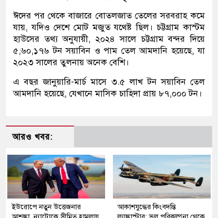
ঈদের পর থেকে বাজারে বোতলজাত তেলের সরবরাহ কমে
যায়, যদিও দেশে মোট মজুত যথেষ্ট ছিল। চট্টগ্রাম কাস্টম
হাউসের তথ্য অনুযায়ী, ২০২৪ সালে চট্টগ্রাম বন্দর দিয়ে
৫,৬০,১৭৬ টন সয়াবিন ও পাম তেল আমদানি হয়েছে, যা
২০২৩ সালের তুলনায় অনেক বেশি।
এ বছর জানুয়ারি-মার্চ মাসে ৩.৫ লাখ টন সয়াবিন তেল
আমদানি হয়েছে, যেখানে মাসিক চাহিদা প্রায় ৮৭,০০০ টন।
আরও খবর:
ইউরোপে নতুন উত্তেজনার
আকাশযুদ্ধের কিংবদন্তি
আশঙ্কা, ন্যাটোকে সীমিত হামলায়
ল্যাঙ্কাস্টার: ভুল পরিকল্পনা থেকে