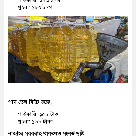
খুচরা: ১৮০ টাকা
পাম তেল বিক্রি হচ্ছে:
পাইকারি: ১৫৮ টাকা
খুচরা: ১৬৮ টাকা
বাজারে সরবরাহ থাকলেও সংকট সৃষ্টি