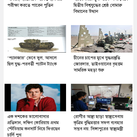
পরীক্ষা করতে পারেন পুতিন
দ্বিতীয় বিশ্বযুদ্ধের শ্রেষ্ঠ বোমারু
বিমানের উত্থান
‘প্যানজার’ ভেবে ভুল, আসলে
চীনের চাপের মুখে যুদ্ধপ্রস্তুতি
ছিল যুদ্ধ-পরবর্তী প্যাটন ট্যাংক
জোরদার, তাইওয়ানের বৃহত্তম
সামরিক মহড়া শুরু
এক দশকের ভালোবাসার
রোগীর আস্থা ছাড়া স্বাস্থ্যসেবায়
প্রতিদান, দক্ষিণ কোরিয়ায় প্রথম
কৃত্রিম বুদ্ধিমত্তার সফল ব্যবহার
স্টেডিয়াম কনসার্ট নিয়ে ফিরছেন
সম্ভব নয়: সিঙ্গাপুরের স্বাস্থ্যমন্ত্রী
চার্লি পুথ