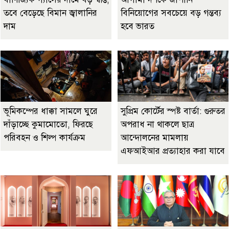
তবে বেড়েছে বিমান জ্বালানির
বিনিয়োগের সবচেয়ে বড় গন্তব্য
দাম
হবে ভারত
ভূমিকম্পের ধাক্কা সামলে ঘুরে
সুপ্রিম কোর্টের স্পষ্ট বার্তা: গুরুতর
দাঁড়াচ্ছে কুমামোতো, ফিরছে
অপরাধ না থাকলে ছাত্র
পরিবহন ও শিল্প কার্যক্রম
আন্দোলনের মামলায়
এফআইআর প্রত্যাহার করা যাবে