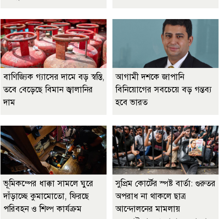
বাণিজ্যিক গ্যাসের দামে বড় স্বস্তি,
আগামী দশকে জাপানি
তবে বেড়েছে বিমান জ্বালানির
বিনিয়োগের সবচেয়ে বড় গন্তব্য
দাম
হবে ভারত
ভূমিকম্পের ধাক্কা সামলে ঘুরে
সুপ্রিম কোর্টের স্পষ্ট বার্তা: গুরুতর
দাঁড়াচ্ছে কুমামোতো, ফিরছে
অপরাধ না থাকলে ছাত্র
পরিবহন ও শিল্প কার্যক্রম
আন্দোলনের মামলায়