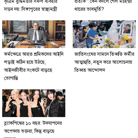
কৃত্রিম বুদ্ধিমত্তার সফল ব্যবহার
প্রতীক’: কেন বদলে গেল মাহিন্দ্রা
সম্ভব নয়: সিঙ্গাপুরের স্বাস্থ্যমন্ত্রী
থারের ভাবমূর্তি?
কর্মক্ষেত্রে আহত শ্রমিকদের আইনি
জাতিসংঘের সামনে তিব্বতি কর্মীর
লড়াই কঠিন হয়ে উঠছে,
আত্মাহুতি, নতুন করে আলোচনায়
আইনজীবীর সংকটে বাড়ছে
তিব্বত আন্দোলন
ভোগান্তি
ব্ল্যাকপিঙ্কের ১০ বছর: উদযাপনের
অপেক্ষায় ভক্তরা, কিন্তু বাড়ছে