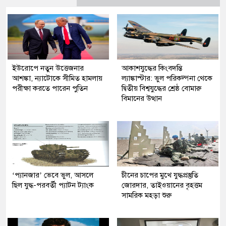
ইউরোপে নতুন উত্তেজনার
আকাশযুদ্ধের কিংবদন্তি
আশঙ্কা, ন্যাটোকে সীমিত হামলায়
ল্যাঙ্কাস্টার: ভুল পরিকল্পনা থেকে
পরীক্ষা করতে পারেন পুতিন
দ্বিতীয় বিশ্বযুদ্ধের শ্রেষ্ঠ বোমারু
বিমানের উত্থান
‘প্যানজার’ ভেবে ভুল, আসলে
চীনের চাপের মুখে যুদ্ধপ্রস্তুতি
ছিল যুদ্ধ-পরবর্তী প্যাটন ট্যাংক
জোরদার, তাইওয়ানের বৃহত্তম
সামরিক মহড়া শুরু