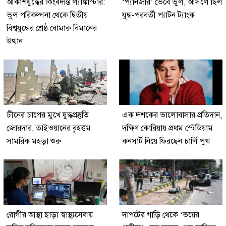
আকাশযুদ্ধের কিংবদন্তি ল্যাঙ্কাস্টার:
‘প্যানজার’ ভেবে ভুল, আসলে ছিল
ভুল পরিকল্পনা থেকে দ্বিতীয়
যুদ্ধ-পরবর্তী প্যাটন ট্যাংক
বিশ্বযুদ্ধের শ্রেষ্ঠ বোমারু বিমানের
উত্থান
চীনের চাপের মুখে যুদ্ধপ্রস্তুতি
এক দশকের ভালোবাসার প্রতিদান,
জোরদার, তাইওয়ানের বৃহত্তম
দক্ষিণ কোরিয়ায় প্রথম স্টেডিয়াম
সামরিক মহড়া শুরু
কনসার্ট নিয়ে ফিরছেন চার্লি পুথ
রোগীর আস্থা ছাড়া স্বাস্থ্যসেবায়
দাপটের গাড়ি থেকে ‘ভয়ের