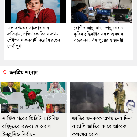
এক দশকের ভালোবাসার
রোগীর আস্থা ছাড়া স্বাস্থ্যসেবায়
প্রতিদান, দক্ষিণ কোরিয়ায় প্রথম
কৃত্রিম বুদ্ধিমত্তার সফল ব্যবহার
স্টেডিয়াম কনসার্ট নিয়ে ফিরছেন
সম্ভব নয়: সিঙ্গাপুরের স্বাস্থ্যমন্ত্রী
চার্লি পুথ
জনপ্রিয় সংবাদ
সার্জিও গরের ভিজিট, চাইনিজ
জাতির জনককে অপমানের দিন:
রাষ্ট্রদূতের বক্তব্য ও অবাধ
বাঙালি জাতির কাঁধে আরেক
ইনক্লুসিভ নির্বাচন
কলঙ্কের বোঝা