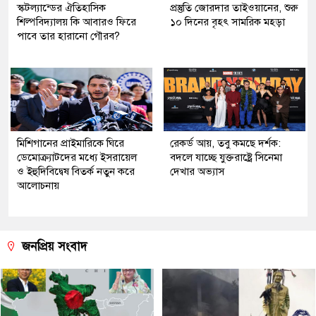
স্কটল্যান্ডের ঐতিহাসিক
প্রস্তুতি জোরদার তাইওয়ানের, শুরু
শিল্পবিদ্যালয় কি আবারও ফিরে
১০ দিনের বৃহৎ সামরিক মহড়া
পাবে তার হারানো গৌরব?
মিশিগানের প্রাইমারিকে ঘিরে
রেকর্ড আয়, তবু কমছে দর্শক:
ডেমোক্র্যাটদের মধ্যে ইসরায়েল
বদলে যাচ্ছে যুক্তরাষ্ট্রে সিনেমা
ও ইহুদিবিদ্বেষ বিতর্ক নতুন করে
দেখার অভ্যাস
আলোচনায়
জনপ্রিয় সংবাদ