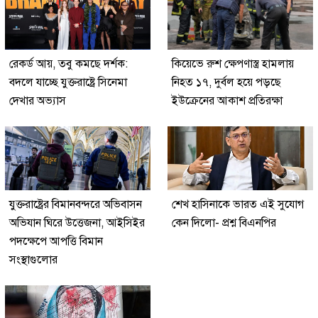
রেকর্ড আয়, তবু কমছে দর্শক:
কিয়েভে রুশ ক্ষেপণাস্ত্র হামলায়
বদলে যাচ্ছে যুক্তরাষ্ট্রে সিনেমা
নিহত ১৭, দুর্বল হয়ে পড়ছে
দেখার অভ্যাস
ইউক্রেনের আকাশ প্রতিরক্ষা
যুক্তরাষ্ট্রের বিমানবন্দরে অভিবাসন
শেখ হাসিনাকে ভারত এই সুযোগ
অভিযান ঘিরে উত্তেজনা, আইসিইর
কেন দিলো- প্রশ্ন বিএনপির
পদক্ষেপে আপত্তি বিমান
সংস্থাগুলোর