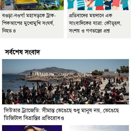
বগুড়া-নওগাঁ মহাসড়কে ট্রাক-
প্রতিবাদের ময়দানে এক
পিকআপের মুখোমুখি সংঘর্ষ,
সাংবাদিকের যাত্রা: কৌতূহল,
নিহত ৪
সংশয় ও গণতন্ত্রের প্রশ্ন
সর্বশেষ সংবাদ
সিউতার ট্র্যাজেডি: সীমান্ত ভেঙেছে শুধু মানুষ নয়, ভেঙেছে
ডিজিটাল বিভ্রান্তির প্রতিরোধও