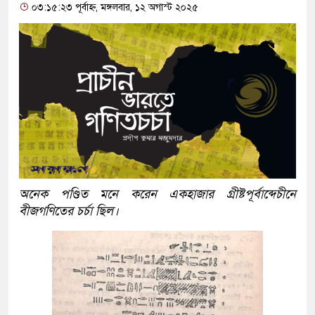
০৩:১৫:২৩ পূর্বাহ্ন, মঙ্গলবার, ১২ অগাস্ট ২০২৫
অনেক পণ্ডিত মনে করেন একহাজার গ্রীষ্টপূর্বাব্দেচীনে
বীজগণিতের চর্চা ছিল।