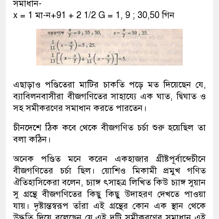
সমাধান-
x = 1 মা-ন+91 + 2 1/2 G = 1, 9 ; 30,50 গিন
এছাড়াও পণ্ডিতেরা মাটির চাকতি পড়ে মত দিয়েছেন যে,
ব্যাবিলনবাসীরা বীজগণিতের সাহায্যে এক ঘাত, দ্বিঘাত ও
সহ সমীকরণের সমাধান করতে পারতেন।
চীনদেশে ঠিক কবে থেকে বীজগণিত চর্চা শুরু হয়েছিল তা
বলা কঠিন।
অনেক পণ্ডিত মনে করেন একহাজার গ্রীষ্টপূর্বাব্দেচীনে
বীজগণিতের চর্চা ছিল। য়োশিও মিকামী প্রমুখ গণিত
ঐতিহাসিকেরা বলেন, চ্যাঙ্গ ৎসাহ্ত্র লিখিত কিউ চ্যাঙ্গ সুয়ান
সু গ্রন্থে বীজগণিতের কিছু কিছু উদাহরণ দেখতে পাওয়া
যায়। দৃষ্টান্তস্বরূপ তাঁরা এই গ্রন্থের কোন এক স্থান থেকে
উদ্ধৃতি দিয়ে বলেছেন যে,এই দুটি সমীকরণের সমাধান এই