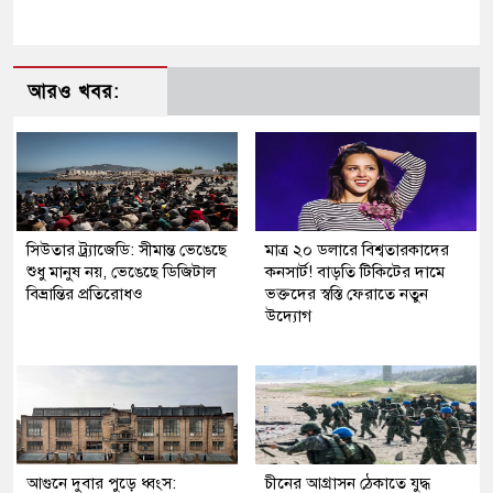
আরও খবর:
সিউতার ট্র্যাজেডি: সীমান্ত ভেঙেছে
মাত্র ২০ ডলারে বিশ্বতারকাদের
শুধু মানুষ নয়, ভেঙেছে ডিজিটাল
কনসার্ট! বাড়তি টিকিটের দামে
বিভ্রান্তির প্রতিরোধও
ভক্তদের স্বস্তি ফেরাতে নতুন
উদ্যোগ
আগুনে দুবার পুড়ে ধ্বংস:
চীনের আগ্রাসন ঠেকাতে যুদ্ধ