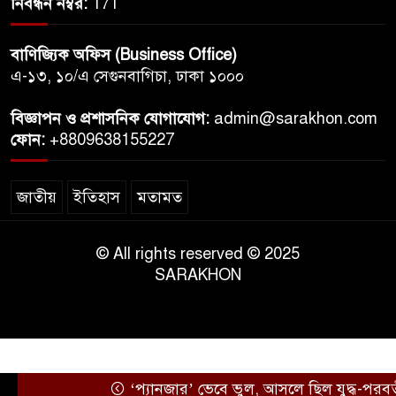
নিবন্ধন নম্বর:
171
বাণিজ্যিক অফিস (Business Office)
এ-১৩, ১০/এ সেগুনবাগিচা, ঢাকা ১০০০
বিজ্ঞাপন ও প্রশাসনিক যোগাযোগ:
admin@sarakhon.com
ফোন:
+8809638155227
জাতীয়
ইতিহাস
মতামত
© All rights reserved © 2025
SARAKHON
‘প্যানজার’ ভেবে ভুল, আসলে ছিল যুদ্ধ-পরবর্তী প্যা