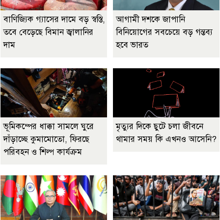
বাণিজ্যিক গ্যাসের দামে বড় স্বস্তি,
আগামী দশকে জাপানি
তবে বেড়েছে বিমান জ্বালানির
বিনিয়োগের সবচেয়ে বড় গন্তব্য
দাম
হবে ভারত
ভূমিকম্পের ধাক্কা সামলে ঘুরে
মৃত্যুর দিকে ছুটে চলা জীবনে
দাঁড়াচ্ছে কুমামোতো, ফিরছে
থামার সময় কি এখনও আসেনি?
পরিবহন ও শিল্প কার্যক্রম