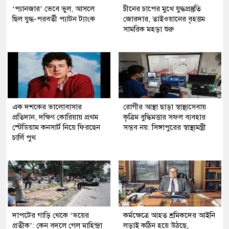
‘প্যানজার’ ভেবে ভুল, আসলে
চীনের চাপের মুখে যুদ্ধপ্রস্তুতি
ছিল যুদ্ধ-পরবর্তী প্যাটন ট্যাংক
জোরদার, তাইওয়ানের বৃহত্তম
সামরিক মহড়া শুরু
এক দশকের ভালোবাসার
রোগীর আস্থা ছাড়া স্বাস্থ্যসেবায়
প্রতিদান, দক্ষিণ কোরিয়ায় প্রথম
কৃত্রিম বুদ্ধিমত্তার সফল ব্যবহার
স্টেডিয়াম কনসার্ট নিয়ে ফিরছেন
সম্ভব নয়: সিঙ্গাপুরের স্বাস্থ্যমন্ত্রী
চার্লি পুথ
দাপটের গাড়ি থেকে ‘ভয়ের
কর্মক্ষেত্রে আহত শ্রমিকদের আইনি
প্রতীক’: কেন বদলে গেল মাহিন্দ্রা
লড়াই কঠিন হয়ে উঠছে,