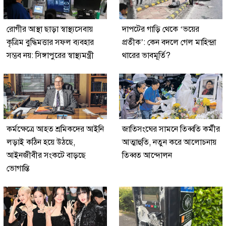
রোগীর আস্থা ছাড়া স্বাস্থ্যসেবায়
দাপটের গাড়ি থেকে ‘ভয়ের
কৃত্রিম বুদ্ধিমত্তার সফল ব্যবহার
প্রতীক’: কেন বদলে গেল মাহিন্দ্রা
সম্ভব নয়: সিঙ্গাপুরের স্বাস্থ্যমন্ত্রী
থারের ভাবমূর্তি?
কর্মক্ষেত্রে আহত শ্রমিকদের আইনি
জাতিসংঘের সামনে তিব্বতি কর্মীর
লড়াই কঠিন হয়ে উঠছে,
আত্মাহুতি, নতুন করে আলোচনায়
আইনজীবীর সংকটে বাড়ছে
তিব্বত আন্দোলন
ভোগান্তি