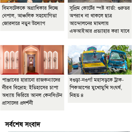
বিমসটেককে অগ্রাধিকার দিচ্ছে
সুপ্রিম কোর্টের স্পষ্ট বার্তা: গুরুতর
নেপাল, আঞ্চলিক সহযোগিতা
অপরাধ না থাকলে ছাত্র
জোরদারে নতুন উদ্যোগ
আন্দোলনের মামলায়
এফআইআর প্রত্যাহার করা যাবে
পাঞ্জাবের হারানো রাজকন্যাদের
বগুড়া-নওগাঁ মহাসড়কে ট্রাক-
নীরব বিদ্রোহ: ইতিহাসের চাপা
পিকআপের মুখোমুখি সংঘর্ষ,
অধ্যায় ফিরিয়ে আনল কেনসিংটন
নিহত ৪
প্রাসাদের প্রদর্শনী
সর্বশেষ সংবাদ