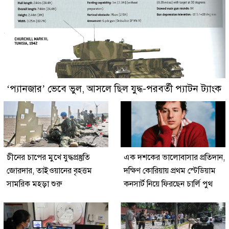
‘প্যানজার’ ভেবে ভুল, আসলে ছিল যুদ্ধ-পরবর্তী প্যাটন ট্যাংক
চীনের চাপের মুখে যুদ্ধপ্রস্তুতি
এক দশকের ভালোবাসার প্রতিদান,
জোরদার, তাইওয়ানের বৃহত্তম
দক্ষিণ কোরিয়ায় প্রথম স্টেডিয়াম
সামরিক মহড়া শুরু
কনসার্ট নিয়ে ফিরছেন চার্লি পুথ