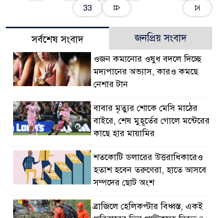
33
জনপ্রিয় সংবাদ
সর্বশেষ সংবাদ
ওজন কমানোর ওষুধ বদলে দিচ্ছে
মদ্যপানের অভ্যাস, কারও কমছে
নেশার টান
বাবার মৃত্যুর শোকে মেসি মাঠের
বাইরে, শেষ মুহূর্তের গোলে মন্টেরের
কাছে হার মায়ামির
শতকোটি ডলারের উত্তরাধিকারেও
হতাশ হবেন তরুণেরা, হাতে আসবে
সম্পদের ছোট অংশ
ব্রাজিলে হেলিকপ্টার বিধ্বস্ত, একই