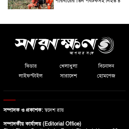
পরিবারের তিন পর্যটকসহ নিহত ৪
হরমুজ প্রণালি নিয়ে ইরান-ওমান
সমঝোতা প্রায় চূড়ান্ত, তবে খুলবে না
নৌপথ
আধুনিক প্রযুক্তির পুকুরে বদলে
যেতে পারে বাংলাদেশের মাছের
অর্থনীতি
ফিচার
খেলাধুলা
বিনোদন
লাইফস্টাইল
সারাদেশ
হোমপেজ
আগামী সপ্তাহেই বিরল পূর্ণ সূর্যগ্রহণ,
আকাশে চোখ রাখার আগে যা জানা
জরুরি
হাউসের নিয়ন্ত্রণ ফিরে পেলে ট্রাম্পকে
সম্পাদক ও প্রকাশক:
স্বদেশ রায়
ঘিরে বড় তদন্তে নামবে
ডেমোক্র্যাটরা
সম্পাদকীয় কার্যালয় (Editorial Office)