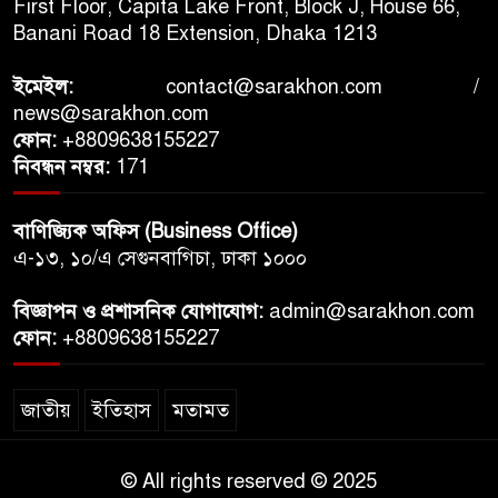
First Floor, Capita Lake Front, Block J, House 66,
ছোট্ট নুমব্যাট, বড় এক শিক্ষা
Banani Road 18 Extension, Dhaka 1213
ইমেইল:
contact@sarakhon.com
/
news@sarakhon.com
সূর্যগ্রহণের নেশায় মহাদেশ পাড়ি,
ফোন:
+8809638155227
আকাশের বিরল মুহূর্ত ধরতে ছুটছেন
নিবন্ধন নম্বর:
171
বিশ্বজুড়ে মানুষ
বাণিজ্যিক অফিস (Business Office)
এ-১৩, ১০/এ সেগুনবাগিচা, ঢাকা ১০০০
বিজ্ঞাপন ও প্রশাসনিক যোগাযোগ:
admin@sarakhon.com
ফোন:
+8809638155227
জাতীয়
ইতিহাস
মতামত
© All rights reserved © 2025