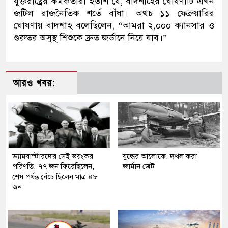
যুক্তরাষ্ট্রের কর্মকর্তারা হতাশ যে, বাদশাহের ঘোষণাটি এখন
জটিল রাজনৈতিক শর্তে বাঁধা। অথচ ১১ ফেব্রুয়ারির
ঘোষণায় বাদশাহ বলেছিলেন, “আমরা ২,০০০ ক্যানসার ও
গুরুতর অসুস্থ শিশুকে দ্রুত জর্ডানে নিয়ে যাব।”
আরও খবর:
ড্যামবাস্টারদের সেই ভয়ংকর
যুদ্ধের আলোকে: দখল করা
পরিণতি: ৭৭ জন ফিরেছিলেন,
জার্মান জেট
শেষ পর্যন্ত বেঁচে ছিলেন মাত্র ৪৮
জন