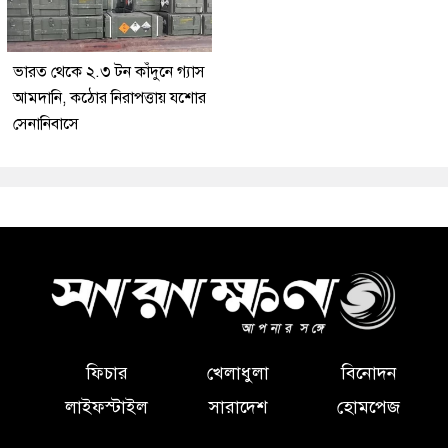
ভারত থেকে ২.৩ টন কাঁদুনে গ্যাস
আমদানি, কঠোর নিরাপত্তায় যশোর
সেনানিবাসে
ফিচার
খেলাধুলা
বিনোদন
লাইফস্টাইল
সারাদেশ
হোমপেজ