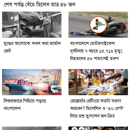
শেষ পর্যন্ত বেঁচে ছিলেন মাত্র ৪৮ জন
যুদ্ধের আলোকে: দখল করা জার্মান
বাংলাদেশে মোটরসাইকেল
জেট
দুর্ঘটনায় ৭ বছরে ১৫,৭১২ মৃত্যু,
নিহতদের ৫৮ শতাংশই তরুণ
বিশ্ববাজারে পিছিয়ে পড়ছে
রেস্তোরাঁর রেটিংয়ে কতটা ভরসা
বাংলাদেশ
করবেন? মিশেলিন ও ‘৫০ বেস্ট’
নিয়ে প্রশ্ন তুললেন জন ক্রিচ