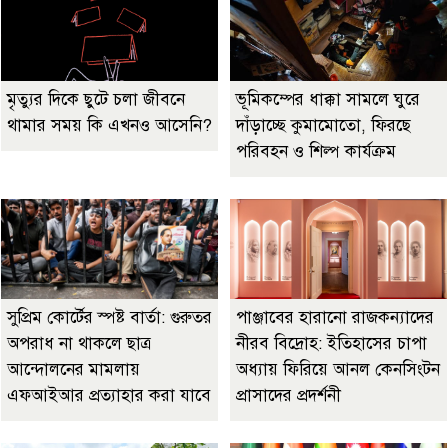
মৃত্যুর দিকে ছুটে চলা জীবনে
ভূমিকম্পের ধাক্কা সামলে ঘুরে
থামার সময় কি এখনও আসেনি?
দাঁড়াচ্ছে কুমামোতো, ফিরছে
পরিবহন ও শিল্প কার্যক্রম
সুপ্রিম কোর্টের স্পষ্ট বার্তা: গুরুতর
পাঞ্জাবের হারানো রাজকন্যাদের
অপরাধ না থাকলে ছাত্র
নীরব বিদ্রোহ: ইতিহাসের চাপা
আন্দোলনের মামলায়
অধ্যায় ফিরিয়ে আনল কেনসিংটন
এফআইআর প্রত্যাহার করা যাবে
প্রাসাদের প্রদর্শনী