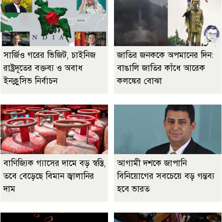
সার্জিও গরের ভিজিট, চাইনিজ
জাতির জনককে অপমানের দিন:
রাষ্ট্রদূতের বক্তব্য ও অবাধ
বাঙালি জাতির কাঁধে আরেক
ইনক্লুসিভ নির্বাচন
কলঙ্কের বোঝা
বাণিজ্যিক গ্যাসের দামে বড় স্বস্তি,
আগামী দশকে জাপানি
তবে বেড়েছে বিমান জ্বালানির
বিনিয়োগের সবচেয়ে বড় গন্তব্য
দাম
হবে ভারত