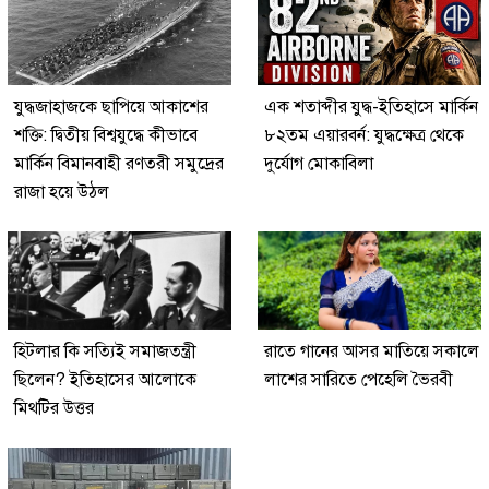
যুদ্ধজাহাজকে ছাপিয়ে আকাশের
এক শতাব্দীর যুদ্ধ-ইতিহাসে মার্কিন
শক্তি: দ্বিতীয় বিশ্বযুদ্ধে কীভাবে
৮২তম এয়ারবর্ন: যুদ্ধক্ষেত্র থেকে
মার্কিন বিমানবাহী রণতরী সমুদ্রের
দুর্যোগ মোকাবিলা
রাজা হয়ে উঠল
হিটলার কি সত্যিই সমাজতন্ত্রী
রাতে গানের আসর মাতিয়ে সকালে
ছিলেন? ইতিহাসের আলোকে
লাশের সারিতে পেহেলি ভৈরবী
মিথটির উত্তর