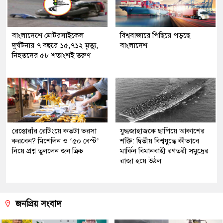
বাংলাদেশে মোটরসাইকেল
বিশ্ববাজারে পিছিয়ে পড়ছে
দুর্ঘটনায় ৭ বছরে ১৫,৭১২ মৃত্যু,
বাংলাদেশ
নিহতদের ৫৮ শতাংশই তরুণ
রেস্তোরাঁর রেটিংয়ে কতটা ভরসা
যুদ্ধজাহাজকে ছাপিয়ে আকাশের
করবেন? মিশেলিন ও ‘৫০ বেস্ট’
শক্তি: দ্বিতীয় বিশ্বযুদ্ধে কীভাবে
নিয়ে প্রশ্ন তুললেন জন ক্রিচ
মার্কিন বিমানবাহী রণতরী সমুদ্রের
রাজা হয়ে উঠল
জনপ্রিয় সংবাদ