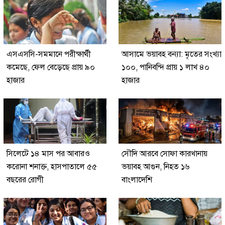
এসএসসি-সমমানে পরীক্ষার্থী
আসামে ভয়াবহ বন্যা: মৃতের সংখ্যা
কমেছে, ফেল বেড়েছে প্রায় ৯০
১০০, পানিবন্দি প্রায় ১ লাখ ৪০
হাজার
হাজার
সিলেটে ১৪ মাস পর আবারও
সৌদি আরবে সোফা কারখানায়
করোনা শনাক্ত, হাসপাতালে ৫৫
ভয়াবহ আগুন, নিহত ১৬
বছরের রোগী
বাংলাদেশি