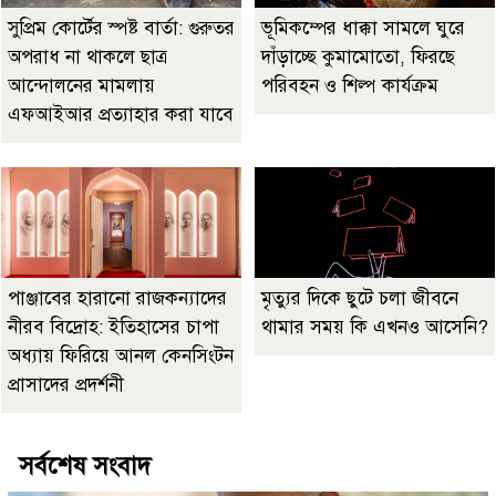
সুপ্রিম কোর্টের স্পষ্ট বার্তা: গুরুতর
ভূমিকম্পের ধাক্কা সামলে ঘুরে
অপরাধ না থাকলে ছাত্র
দাঁড়াচ্ছে কুমামোতো, ফিরছে
আন্দোলনের মামলায়
পরিবহন ও শিল্প কার্যক্রম
এফআইআর প্রত্যাহার করা যাবে
পাঞ্জাবের হারানো রাজকন্যাদের
মৃত্যুর দিকে ছুটে চলা জীবনে
নীরব বিদ্রোহ: ইতিহাসের চাপা
থামার সময় কি এখনও আসেনি?
অধ্যায় ফিরিয়ে আনল কেনসিংটন
প্রাসাদের প্রদর্শনী
সর্বশেষ সংবাদ