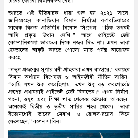
চীনের কোনো বিমানবন্দর নেই।
ভারতে এই ইতিবাচক ধারা শুরু হয় ২০২১ সালে,
জানিয়েছেন কানাডিয়ান বিমান নির্মাতা বম্বারডিয়ারের
সাবেক বিক্রয় প্রতিনিধি বিনোদ সিংগেল। “ঠিক তখনই
আমি প্রকৃত উত্থান দেখি।” আগে প্রাইভেট জেট
কোম্পানিগুলো ভারতের দিকে নজর দিত না। এখন তারা
ক্রেতাদের আকৃষ্ট করতে পোলো ম্যাচ পর্যন্ত আয়োজন
করছে।
“নতুন প্রজন্মের সুপার ধনী গ্রাহকরা এখন বাজারে,” বলছেন
বিমান অর্থায়ন বিশেষজ্ঞ ও আইনজীবী নীতিন সারিন।
“আমি যখন শুরু করেছিলাম, তখন শুধু বড় করপোরেট
গ্রুপের প্রধানরাই প্রাইভেট জেট কিনতেন।” এখন নির্মাণ,
গহনা, ওষুধ এবং শিক্ষা খাত থেকেও ক্রেতারা আসছেন।
অনেকেই দ্বিতীয় ও তৃতীয় সারির শহর থেকে। “তারা
ইতোমধ্যেই তাদের মেবাখ ও রোলস-রয়েস কিনে
ফেলেছেন,” বলেন সারিন।