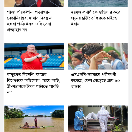
গাজা পরিকল্পনা প্রত্যাখ্যান
হরমুজ প্রণালীকে হাতিয়ার করে
নেতানিয়াহুর, হামাস নিরস্ত্র না
জুনের চুক্তিতে ফিরতে চাইছে
হওয়া পর্যন্ত ইসরায়েলি সেনা
ইরান
প্রত্যাহার নয়
বাফুফের বিদেশি কোচের
এসএসসি-সমমানে পরীক্ষার্থী
বিস্ফোরক অভিযোগ: ‘ভয়ে আছি,
কমেছে, ফেল বেড়েছে প্রায় ৯০
স্ত্রী-সন্তানকে টাকা পাঠাতে পারছি
হাজার
না’