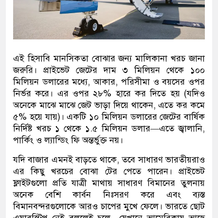
এই হিসাবি মানসিকতা বোঝার জন্য মালিকানা খরচ জানা
জরুরি। প্রাইভেট জেটের দাম ৩ মিলিয়ন থেকে ১০০
মিলিয়ন ডলারের মধ্যে, আকার, পরিসীমা ও বয়সের ওপর
নির্ভর করে। এর ওপর ২৮% হারে কর দিতে হয় (যদিও
অনেকে মাঝে মাঝে জেট ভাড়া দিয়ে থাকেন, এতে কর কমে
৫% হয়ে যায়)। একটি ১০ মিলিয়ন ডলারের জেটের বার্ষিক
নির্দিষ্ট খরচ ১ থেকে ১.৫ মিলিয়ন ডলার—এতে জ্বালানি,
পার্কিং ও ল্যান্ডিং ফি অন্তর্ভুক্ত নয়।
যদি বাজার এমনই বাড়তে থাকে, তবে সাধারণ ভারতীয়রাও
এর কিছু খরচের বোঝা টের পেতে পারেন। প্রাইভেট
ফ্লাইটগুলো প্রতি যাত্রী মাথায় সাধারণ বিমানের তুলনায়
অনেক বেশি কার্বন নিঃসরণ করে এবং ব্যস্ত
বিমানবন্দরগুলোকে আরও চাপের মুখে ফেলে। ভারতে ছোট
এয়ারস্ট্রিপ নেই বললেই চলে—যেখানে আমেরিকায় আছে