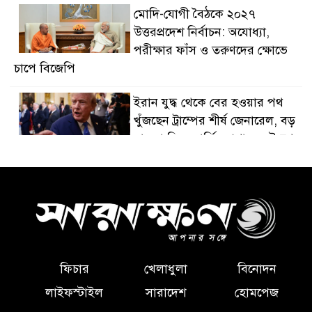
মোদি-যোগী বৈঠকে ২০২৭
উত্তরপ্রদেশ নির্বাচন: অযোধ্যা,
পরীক্ষার ফাঁস ও তরুণদের ক্ষোভে
চাপে বিজেপি
ইরান যুদ্ধ থেকে বের হওয়ার পথ
খুঁজছেন ট্রাম্পের শীর্ষ জেনারেল, বড়
হামলা নিয়ে মার্কিন প্রশাসনে উদ্বেগ
ইরানের হামলায় হরমুজ প্রণালিতে
ট্যাংকারে আগুন, ওমানের সঙ্গে চুক্তি
চূড়ান্তের পথে
ভারতে ইউপিআই লেনদেন থাকবে
বিনা খরচে, সীমিত ব্যবসায়িক
ফিচার
খেলাধুলা
বিনোদন
পেমেন্টে বসতে পারে নামমাত্র ফি
লাইফস্টাইল
সারাদেশ
হোমপেজ