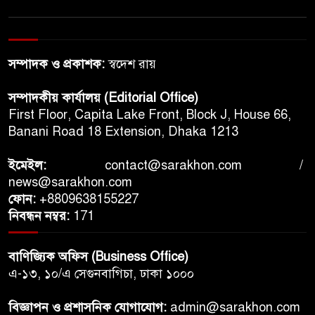
‘ডিগ্রির কোনো মূল্য নেই’ ভারতে,
তরুণদের ‘দুঃখ-তথ্য-সম্পদ’ নিয়ে
রাহুল গান্ধীর বিস্ফোরক বক্তব্য
সম্পাদক ও প্রকাশক:
স্বদেশ রায়
চীনে কৃত্রিম বুদ্ধিমত্তার দাপট,
মানুষের চাকরি কি রোবটের দখলে
সম্পাদকীয় কার্যালয় (Editorial Office)
যাচ্ছে?
First Floor, Capita Lake Front, Block J, House 66,
Banani Road 18 Extension, Dhaka 1213
হাসিনাকে আশ্রয় দিয়ে ভারতের
দীর্ঘমেয়াদি স্বার্থ ক্ষতিগ্রস্ত হবে:
ইমেইল:
contact@sarakhon.com
/
ইসলামী আন্দোলন নেতা
news@sarakhon.com
ফোন:
+8809638155227
পাকিস্তানে জামায়াতের দেশব্যাপী
নিবন্ধন নম্বর:
171
বিক্ষোভ, মূল্যস্ফীতি ও জ্বালানি
দামের প্রতিবাদে মহাসড়ক অবরোধ
বাণিজ্যিক অফিস (Business Office)
এ-১৩, ১০/এ সেগুনবাগিচা, ঢাকা ১০০০
বিজ্ঞাপন ও প্রশাসনিক যোগাযোগ:
admin@sarakhon.com