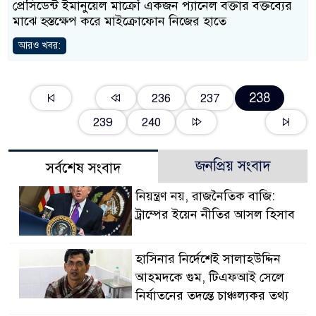
প্রেসিডেন্ট ইমানুয়েল মাক্রোঁ একজন প্যানেল বক্তার বক্তব্যের
মাঝে হস্তক্ষেপ করে মাইক্রোফোন নিজের হাতে
আরও খবর:
238
236
237
239
240
জনপ্রিয় সংবাদ
সর্বশেষ সংবাদ
নিয়ন্ত্রণ নয়, রাজনৈতিক বাজি:
ট্রাম্পের ইয়েন নীতির আসল হিসাব
হাসিনার নির্দেশেই সালাহউদ্দিন
আহমদকে গুম, টিএফআই সেলে
নির্যাতনের তদন্তে চাঞ্চল্যকর তথ্য