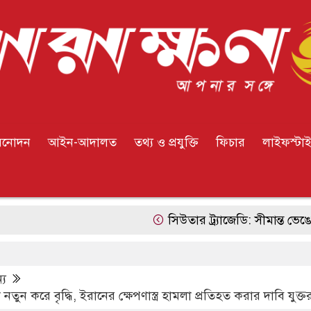
িনোদন
আইন-আদালত
তথ্য ও প্রযুক্তি
ফিচার
লাইফস্টা
সিউতার ট্র্যাজেডি: সীমান্ত ভেঙেছে শুধু মা
্য
ুন করে বৃদ্ধি, ইরানের ক্ষেপণাস্ত্র হামলা প্রতিহত করার দাবি যুক্তরাষ