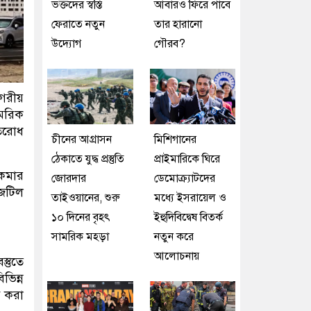
ভক্তদের স্বস্তি
আবারও ফিরে পাবে
ফেরাতে নতুন
তার হারানো
উদ্যোগ
গৌরব?
াগরীয়
ামরিক
তিরোধ
চীনের আগ্রাসন
মিশিগানের
ঠেকাতে যুদ্ধ প্রস্তুতি
প্রাইমারিকে ঘিরে
 কমার
জোরদার
ডেমোক্র্যাটদের
 জটিল
তাইওয়ানের, শুরু
মধ্যে ইসরায়েল ও
১০ দিনের বৃহৎ
ইহুদিবিদ্বেষ বিতর্ক
সামরিক মহড়া
নতুন করে
আলোচনায়
স্তুতে
িন্ন
ি করা