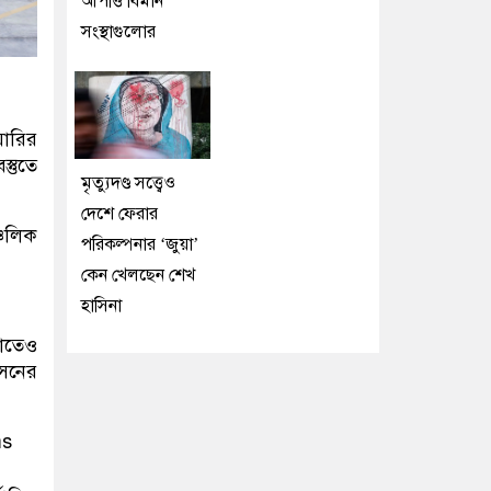
আপত্তি বিমান
সংস্থাগুলোর
য়ারির
্তুতে
মৃত্যুদণ্ড সত্ত্বেও
দেশে ফেরার
্চলিক
পরিকল্পনার ‘জুয়া’
কেন খেলছেন শেখ
হাসিনা
াতেও
রসনের