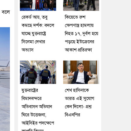
ে বলে
রেকর্ড আয়, তবু
কিয়েভে রুশ
কমছে দর্শক: বদলে
ক্ষেপণাস্ত্র হামলায়
যাচ্ছে যুক্তরাষ্ট্রে
নিহত ১৭, দুর্বল হয়ে
সিনেমা দেখার
পড়ছে ইউক্রেনের
অভ্যাস
আকাশ প্রতিরক্ষা
যুক্তরাষ্ট্রের
শেখ হাসিনাকে
বিমানবন্দরে
ভারত এই সুযোগ
অভিবাসন অভিযান
কেন দিলো- প্রশ্ন
ঘিরে উত্তেজনা,
বিএনপির
আইসিইর পদক্ষেপে