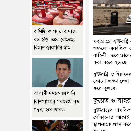
বাণিজ্যিক গ্যাসের দামে
বড় স্বস্তি, তবে বেড়েছে
মধ্যপ্রাচ্যে যুক্ত
বিমান জ্বালানির দাম
অঞ্চলে একাধিক ক্ষ
বাহিনী। তবে তাদে
করা সম্ভব হয়েছে।
যুক্তরাষ্ট্র ও ইর
কোনো লক্ষণ দেখা য
করে তুলছে।
আগামী দশকে জাপানি
কুয়েত ও বাহর
বিনিয়োগের সবচেয়ে বড়
গন্তব্য হবে ভারত
যুক্তরাষ্ট্রের সামর
পৌঁছানোর আগেই 
স্থাপনাকে লক্ষ্য ক