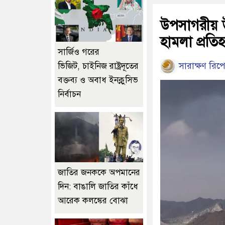
উপসাগরীয় উত্
হামলা প্রতিহত
সার্জিও গরের
সারাক্ষণ রিপো
ভিজিট, চাইনিজ রাষ্ট্রদূতের
বক্তব্য ও অবাধ ইনক্লুসিভ
নির্বাচন
জাতির জনককে অপমানের
দিন: বাঙালি জাতির কাঁধে
আরেক কলঙ্কের বোঝা