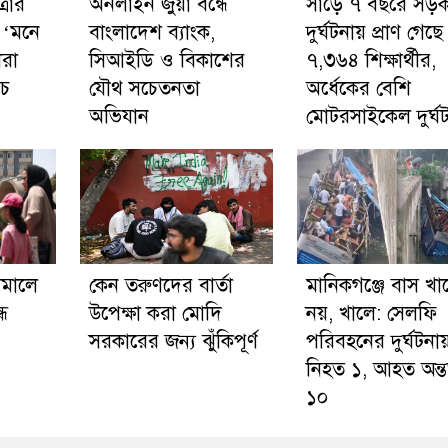
্রার
অনলাইন জুয়া বন্ধে
সাড়ে ৭ বছরে সড়
 ‘মনে
বাংলাদেশ ব্যাংক,
দুর্ঘটনায় প্রাণ গেছে
রা
সিআইডি ও বিকাশের
৭,৩৬৪ শিক্ষার্থীর,
চে
যৌথ সচেতনতা
অর্ধেকের বেশি
অভিযান
মোটরসাইকেল দুর্ঘট
থামালে
কেন তরুণদের বার্তা
মানিকগঞ্জে বাস খা
্ধ
উপেক্ষা করা মোদি
নয়, খালে: সেলফি
সরকারের জন্য ঝুঁকিপূর্ণ
পরিবহনের দুর্ঘটনায
নিহত ১, আহত অন্
১০