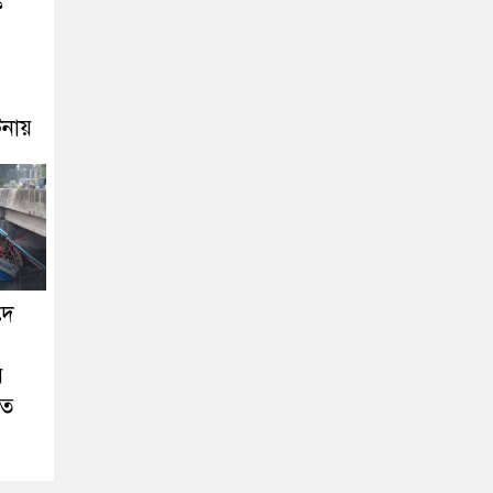
ক
নায়
দে
়
তত