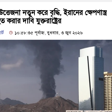
তেজনা নতুন করে বৃদ্ধি, ইরানের ক্ষেপণাস্ত্র
 করার দাবি যুক্তরাষ্ট্রের
র্ট
১০:৫৮:৩৫ পূর্বাহ্ন, বুধবার, ৩ জুন ২০২৬