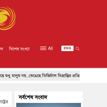
All
ইল
বিশেষ সংখ্যা
ENG
নুষ নয়, ভেঙেছে ডিজিটাল বিভ্রান্তির প্রতিরোধও
মাত্র ২০ ডলারে 
সর্বশেষ সংবাদ
্ট্রের