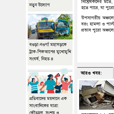
বিশ্লেষকদের মতে,
নতুন উদ্যোগ
হতে পারে, যা পুরো 
উপসাগরীয় অঞ্চলের
বরং হামলা ও পাল্ট
প্রভাব পুরো অঞ্চ
বগুড়া-নওগাঁ মহাসড়কে
ট্রাক-পিকআপের মুখোমুখি
সংঘর্ষ, নিহত ৪
আরও খবর:
প্রতিবাদের ময়দানে এক
সাংবাদিকের যাত্রা:
কৌতূহল, সংশয় ও