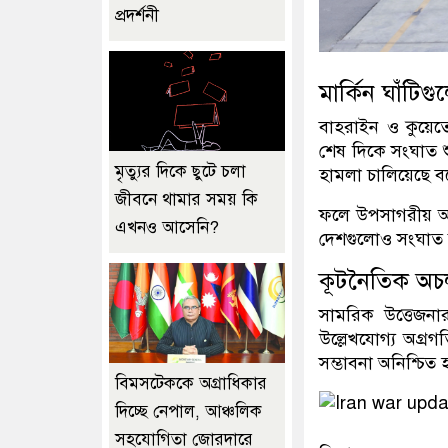
প্রদর্শনী
মার্কিন ঘাঁটিগু
বাহরাইন ও কুয়েতে য
শেষ দিকে সংঘাত শ
মৃত্যুর দিকে ছুটে চলা
হামলা চালিয়েছে 
জীবনে থামার সময় কি
ফলে উপসাগরীয় অঞ্
এখনও আসেনি?
দেশগুলোও সংঘাত আ
কূটনৈতিক অচলা
সামরিক উত্তেজন
উল্লেখযোগ্য অগ্র
সম্ভাবনা অনিশ্চিত
বিমসটেককে অগ্রাধিকার
দিচ্ছে নেপাল, আঞ্চলিক
সহযোগিতা জোরদারে