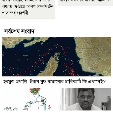
অধ্যায় ফিরিয়ে আনল কেনসিংটন
প্রাসাদের প্রদর্শনী
সর্বশেষ সংবাদ
হরমুজ প্রণালি: ইরান যুদ্ধ থামানোর চাবিকাঠি কি এখানেই?