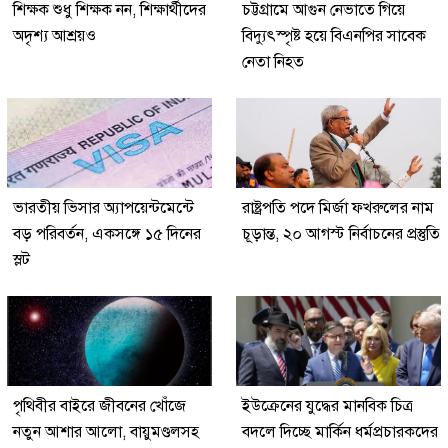
শিক্ষক শুধু শিক্ষক নন, শিক্ষার্থীদের
চট্টগ্রামে আগুন নেভাতে গিয়ে
অদৃশ্য আশ্রয়ও
বিদ্যুৎস্পৃষ্ট হয়ে বিএনপির সাবেক
নেতা নিহত
ভারতীয় ভিসার অ্যাপয়েন্টমেন্টে
রাষ্ট্রপতি পদে মির্জা ফখরুলের নাম
বড় পরিবর্তন, একসঙ্গে ১৫ দিনের
চূড়ান্ত, ২০ আগস্ট নির্বাচনের প্রস্তুতি
স্লট
পৃথিবীর বাইরে জীবনের খোঁজে
ইউক্রেনের যুদ্ধের মানবিক চিত্র
নতুন আশার আলো, বায়ুমণ্ডলসহ
বদলে দিচ্ছে মার্কিন ধর্মপ্রচারকদের