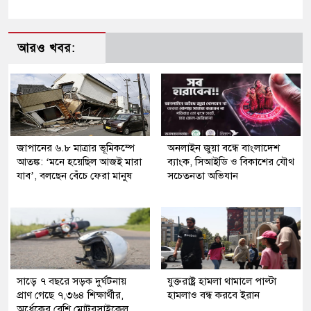
আরও খবর:
জাপানের ৬.৮ মাত্রার ভূমিকম্পে
অনলাইন জুয়া বন্ধে বাংলাদেশ
আতঙ্ক: ‘মনে হয়েছিল আজই মারা
ব্যাংক, সিআইডি ও বিকাশের যৌথ
যাব’, বলছেন বেঁচে ফেরা মানুষ
সচেতনতা অভিযান
সাড়ে ৭ বছরে সড়ক দুর্ঘটনায়
যুক্তরাষ্ট্র হামলা থামালে পাল্টা
প্রাণ গেছে ৭,৩৬৪ শিক্ষার্থীর,
হামলাও বন্ধ করবে ইরান
অর্ধেকের বেশি মোটরসাইকেল