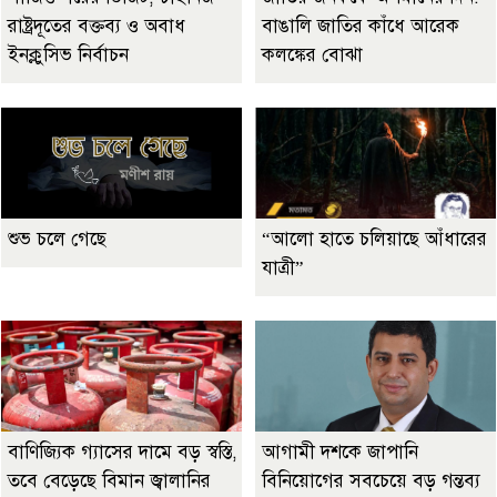
রাষ্ট্রদূতের বক্তব্য ও অবাধ
বাঙালি জাতির কাঁধে আরেক
ইনক্লুসিভ নির্বাচন
কলঙ্কের বোঝা
শুভ চলে গেছে
“আলো হাতে চলিয়াছে আঁধারের
যাত্রী”
বাণিজ্যিক গ্যাসের দামে বড় স্বস্তি,
আগামী দশকে জাপানি
তবে বেড়েছে বিমান জ্বালানির
বিনিয়োগের সবচেয়ে বড় গন্তব্য