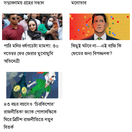
সম্ভাবনাময় গ্রহের সন্ধান
মনোভাব
পারি মনির ধর্ষণচেষ্টা মামলা: ৩০
কিছুই ঘটবে না—এই বাজি কি
নভেম্বর ফের জেরার মুখোমুখি
ফেডের জন্য বিপজ্জনক?
অভিনেত্রী
৪৩ বছর বয়সেও ‘চিরকিশোর’
রাজনীতিক! জ্যাক পোলানস্কিকে
ঘিরে ব্রিটিশ রাজনীতিতে নতুন
বিতর্ক