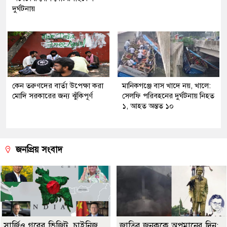
দুর্ঘটনায়
কেন তরুণদের বার্তা উপেক্ষা করা
মানিকগঞ্জে বাস খাদে নয়, খালে:
মোদি সরকারের জন্য ঝুঁকিপূর্ণ
সেলফি পরিবহনের দুর্ঘটনায় নিহত
১, আহত অন্তত ১০
জনপ্রিয় সংবাদ
সার্জিও গরের ভিজিট, চাইনিজ
জাতির জনককে অপমানের দিন: