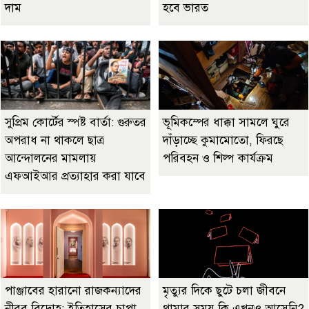
দাম
হবে ভারত
সুপ্রিম কোর্টের স্পষ্ট বার্তা: গুরুতর
ভূমিকম্পের ধাক্কা সামলে ঘুরে
অপরাধ না থাকলে ছাত্র
দাঁড়াচ্ছে কুমামোতো, ফিরছে
আন্দোলনের মামলায়
পরিবহন ও শিল্প কার্যক্রম
এফআইআর প্রত্যাহার করা যাবে
পাঞ্জাবের হারানো রাজকন্যাদের
মৃত্যুর দিকে ছুটে চলা জীবনে
নীরব বিদ্রোহ: ইতিহাসের চাপা
থামার সময় কি এখনও আসেনি?