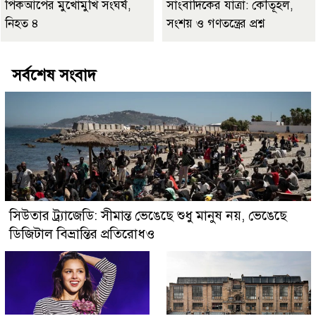
পিকআপের মুখোমুখি সংঘর্ষ,
সাংবাদিকের যাত্রা: কৌতূহল,
নিহত ৪
সংশয় ও গণতন্ত্রের প্রশ্ন
সর্বশেষ সংবাদ
সিউতার ট্র্যাজেডি: সীমান্ত ভেঙেছে শুধু মানুষ নয়, ভেঙেছে
ডিজিটাল বিভ্রান্তির প্রতিরোধও