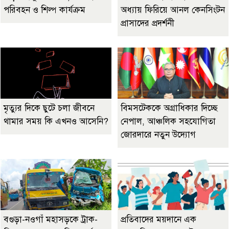
পরিবহন ও শিল্প কার্যক্রম
অধ্যায় ফিরিয়ে আনল কেনসিংটন
প্রাসাদের প্রদর্শনী
মৃত্যুর দিকে ছুটে চলা জীবনে
বিমসটেককে অগ্রাধিকার দিচ্ছে
থামার সময় কি এখনও আসেনি?
নেপাল, আঞ্চলিক সহযোগিতা
জোরদারে নতুন উদ্যোগ
বগুড়া-নওগাঁ মহাসড়কে ট্রাক-
প্রতিবাদের ময়দানে এক