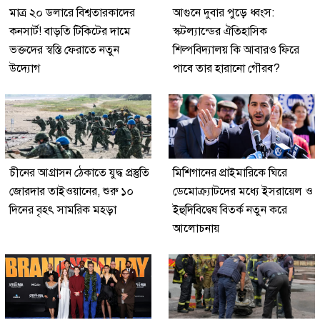
মাত্র ২০ ডলারে বিশ্বতারকাদের
আগুনে দুবার পুড়ে ধ্বংস:
কনসার্ট! বাড়তি টিকিটের দামে
স্কটল্যান্ডের ঐতিহাসিক
ভক্তদের স্বস্তি ফেরাতে নতুন
শিল্পবিদ্যালয় কি আবারও ফিরে
উদ্যোগ
পাবে তার হারানো গৌরব?
চীনের আগ্রাসন ঠেকাতে যুদ্ধ প্রস্তুতি
মিশিগানের প্রাইমারিকে ঘিরে
জোরদার তাইওয়ানের, শুরু ১০
ডেমোক্র্যাটদের মধ্যে ইসরায়েল ও
দিনের বৃহৎ সামরিক মহড়া
ইহুদিবিদ্বেষ বিতর্ক নতুন করে
আলোচনায়