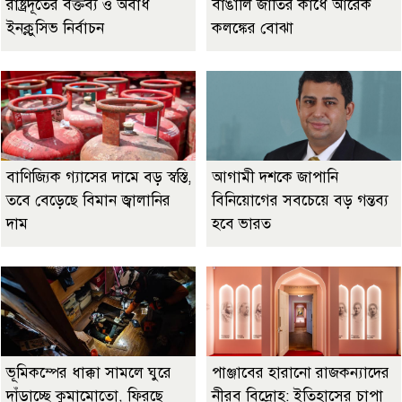
রাষ্ট্রদূতের বক্তব্য ও অবাধ
বাঙালি জাতির কাঁধে আরেক
ইনক্লুসিভ নির্বাচন
কলঙ্কের বোঝা
বাণিজ্যিক গ্যাসের দামে বড় স্বস্তি,
আগামী দশকে জাপানি
তবে বেড়েছে বিমান জ্বালানির
বিনিয়োগের সবচেয়ে বড় গন্তব্য
দাম
হবে ভারত
ভূমিকম্পের ধাক্কা সামলে ঘুরে
পাঞ্জাবের হারানো রাজকন্যাদের
দাঁড়াচ্ছে কুমামোতো, ফিরছে
নীরব বিদ্রোহ: ইতিহাসের চাপা