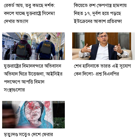
রেকর্ড আয়, তবু কমছে দর্শক:
কিয়েভে রুশ ক্ষেপণাস্ত্র হামলায়
বদলে যাচ্ছে যুক্তরাষ্ট্রে সিনেমা
নিহত ১৭, দুর্বল হয়ে পড়ছে
দেখার অভ্যাস
ইউক্রেনের আকাশ প্রতিরক্ষা
যুক্তরাষ্ট্রের বিমানবন্দরে অভিবাসন
শেখ হাসিনাকে ভারত এই সুযোগ
অভিযান ঘিরে উত্তেজনা, আইসিইর
কেন দিলো- প্রশ্ন বিএনপির
পদক্ষেপে আপত্তি বিমান
সংস্থাগুলোর
মৃত্যুদণ্ড সত্ত্বেও দেশে ফেরার