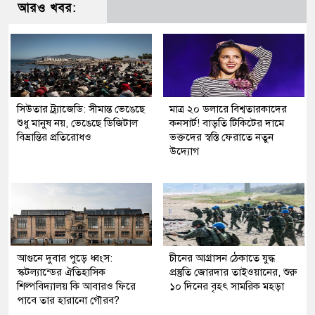
আরও খবর:
সিউতার ট্র্যাজেডি: সীমান্ত ভেঙেছে
মাত্র ২০ ডলারে বিশ্বতারকাদের
শুধু মানুষ নয়, ভেঙেছে ডিজিটাল
কনসার্ট! বাড়তি টিকিটের দামে
বিভ্রান্তির প্রতিরোধও
ভক্তদের স্বস্তি ফেরাতে নতুন
উদ্যোগ
আগুনে দুবার পুড়ে ধ্বংস:
চীনের আগ্রাসন ঠেকাতে যুদ্ধ
স্কটল্যান্ডের ঐতিহাসিক
প্রস্তুতি জোরদার তাইওয়ানের, শুরু
শিল্পবিদ্যালয় কি আবারও ফিরে
১০ দিনের বৃহৎ সামরিক মহড়া
পাবে তার হারানো গৌরব?