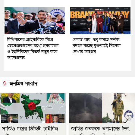
মিশিগানের প্রাইমারিকে ঘিরে
রেকর্ড আয়, তবু কমছে দর্শক:
ডেমোক্র্যাটদের মধ্যে ইসরায়েল
বদলে যাচ্ছে যুক্তরাষ্ট্রে সিনেমা
ও ইহুদিবিদ্বেষ বিতর্ক নতুন করে
দেখার অভ্যাস
আলোচনায়
জনপ্রিয় সংবাদ
সার্জিও গরের ভিজিট, চাইনিজ
জাতির জনককে অপমানের দিন: