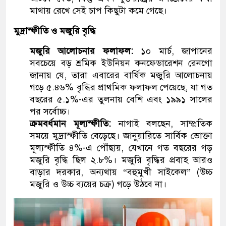
মাথায় রেখে সেই চাপ কিছুটা কমে গেছে।
মুদ্রাস্ফীতি ও মজুরি বৃদ্ধি
মজুরি আলোচনার ফলাফল:
১০ মার্চ, জাপানের
সবচেয়ে বড় শ্রমিক ইউনিয়ন কনফেডারেশন রেনগো
জানায় যে, তারা এবারের বার্ষিক মজুরি আলোচনায়
গড়ে ৫.৪৬% বৃদ্ধির প্রাথমিক ফলাফল পেয়েছে, যা গত
বছরের ৫.১%-এর তুলনায় বেশি এবং ১৯৯১ সালের
পর সর্বোচ্চ।
ক্রমবর্ধমান মূল্যস্ফীতি:
নাগাই বলছেন, সাম্প্রতিক
সময়ে মুদ্রাস্ফীতি বেড়েছে। জানুয়ারিতে সার্বিক ভোক্তা
মূল্যস্ফীতি ৪%-এ পৌঁছায়, যেখানে গত বছরের গড়
মজুরি বৃদ্ধি ছিল ২.৮%। মজুরি বৃদ্ধির প্রবাহ আরও
বাড়ার দরকার, অন্যথায় “বহুমুখী সাইকেল” (উচ্চ
মজুরি ও উচ্চ ব্যয়ের চক্র) গড়ে উঠবে না।