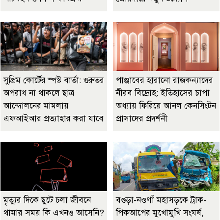
সুপ্রিম কোর্টের স্পষ্ট বার্তা: গুরুতর
পাঞ্জাবের হারানো রাজকন্যাদের
অপরাধ না থাকলে ছাত্র
নীরব বিদ্রোহ: ইতিহাসের চাপা
আন্দোলনের মামলায়
অধ্যায় ফিরিয়ে আনল কেনসিংটন
এফআইআর প্রত্যাহার করা যাবে
প্রাসাদের প্রদর্শনী
মৃত্যুর দিকে ছুটে চলা জীবনে
বগুড়া-নওগাঁ মহাসড়কে ট্রাক-
থামার সময় কি এখনও আসেনি?
পিকআপের মুখোমুখি সংঘর্ষ,