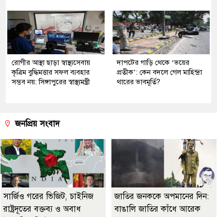
রোগীর আস্থা ছাড়া স্বাস্থ্যসেবায়
দাপটের গাড়ি থেকে ‘ভয়ের
কৃত্রিম বুদ্ধিমত্তার সফল ব্যবহার
প্রতীক’: কেন বদলে গেল মাহিন্দ্রা
সম্ভব নয়: সিঙ্গাপুরের স্বাস্থ্যমন্ত্রী
থারের ভাবমূর্তি?
জনপ্রিয় সংবাদ
সার্জিও গরের ভিজিট, চাইনিজ
জাতির জনককে অপমানের দিন:
রাষ্ট্রদূতের বক্তব্য ও অবাধ
বাঙালি জাতির কাঁধে আরেক