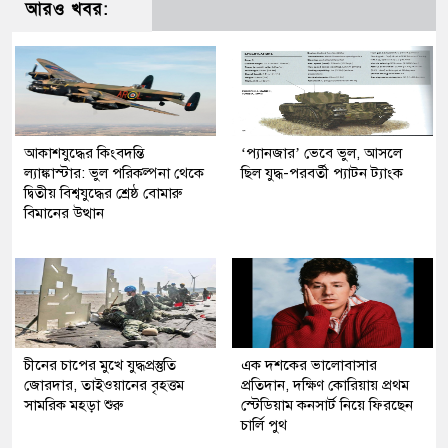
আরও খবর:
আকাশযুদ্ধের কিংবদন্তি
‘প্যানজার’ ভেবে ভুল, আসলে
ল্যাঙ্কাস্টার: ভুল পরিকল্পনা থেকে
ছিল যুদ্ধ-পরবর্তী প্যাটন ট্যাংক
দ্বিতীয় বিশ্বযুদ্ধের শ্রেষ্ঠ বোমারু
বিমানের উত্থান
চীনের চাপের মুখে যুদ্ধপ্রস্তুতি
এক দশকের ভালোবাসার
জোরদার, তাইওয়ানের বৃহত্তম
প্রতিদান, দক্ষিণ কোরিয়ায় প্রথম
সামরিক মহড়া শুরু
স্টেডিয়াম কনসার্ট নিয়ে ফিরছেন
চার্লি পুথ