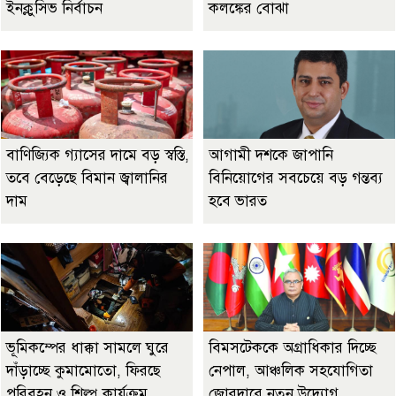
ইনক্লুসিভ নির্বাচন
কলঙ্কের বোঝা
বাণিজ্যিক গ্যাসের দামে বড় স্বস্তি,
আগামী দশকে জাপানি
তবে বেড়েছে বিমান জ্বালানির
বিনিয়োগের সবচেয়ে বড় গন্তব্য
দাম
হবে ভারত
ভূমিকম্পের ধাক্কা সামলে ঘুরে
বিমসটেককে অগ্রাধিকার দিচ্ছে
দাঁড়াচ্ছে কুমামোতো, ফিরছে
নেপাল, আঞ্চলিক সহযোগিতা
পরিবহন ও শিল্প কার্যক্রম
জোরদারে নতুন উদ্যোগ