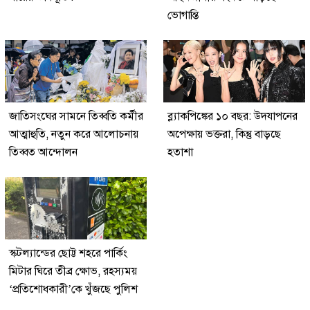
ভোগান্তি
জাতিসংঘের সামনে তিব্বতি কর্মীর
ব্ল্যাকপিঙ্কের ১০ বছর: উদযাপনের
আত্মাহুতি, নতুন করে আলোচনায়
অপেক্ষায় ভক্তরা, কিন্তু বাড়ছে
তিব্বত আন্দোলন
হতাশা
স্কটল্যান্ডের ছোট্ট শহরে পার্কিং
মিটার ঘিরে তীব্র ক্ষোভ, রহস্যময়
‘প্রতিশোধকারী’কে খুঁজছে পুলিশ