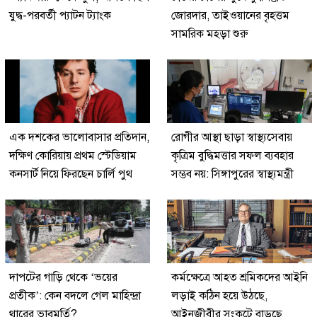
যুদ্ধ-পরবর্তী প্যাটন ট্যাংক
জোরদার, তাইওয়ানের বৃহত্তম
সামরিক মহড়া শুরু
এক দশকের ভালোবাসার প্রতিদান,
রোগীর আস্থা ছাড়া স্বাস্থ্যসেবায়
দক্ষিণ কোরিয়ায় প্রথম স্টেডিয়াম
কৃত্রিম বুদ্ধিমত্তার সফল ব্যবহার
কনসার্ট নিয়ে ফিরছেন চার্লি পুথ
সম্ভব নয়: সিঙ্গাপুরের স্বাস্থ্যমন্ত্রী
দাপটের গাড়ি থেকে ‘ভয়ের
কর্মক্ষেত্রে আহত শ্রমিকদের আইনি
প্রতীক’: কেন বদলে গেল মাহিন্দ্রা
লড়াই কঠিন হয়ে উঠছে,
থারের ভাবমূর্তি?
আইনজীবীর সংকটে বাড়ছে