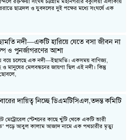
োন্দলে রক্তক্ষয়ী সংঘর্ষ চট্টগ্রাম মহানগরীর বকুলিয়া এলাকায়
রাতে ছাত্রদল ও যুবদলের দুই পক্ষের মধ্যে সংঘর্ষে এক
এব
ছামতি নদী—একটি হারিয়ে যেতে বসা জীবন না
্প ও পুনর্জাগরণের আশা
লড
য়ে বয়ে চলেছে এক নদী—ইছামতি। একসময় বাণিজ্য,
 ও মানুষের মেলবন্ধনের জায়গা ছিল এই নদী। কিন্তু
ছোবলে,
বারের দায়িত্ব নিচ্ছে ডিএমটিসিএল,তদন্ত কমিটি
েট মেট্রোরেল স্টেশনের কাছে খুঁটি থেকে একটি ভারী
্যাড’ পড়ে আবুল কালাম আজাদ নামে এক পথচারীর মৃত্যু