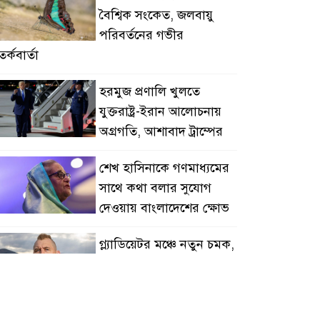
বৈশ্বিক সংকেত, জলবায়ু
পরিবর্তনের গভীর
র্কবার্তা
হরমুজ প্রণালি খুলতে
যুক্তরাষ্ট্র-ইরান আলোচনায়
অগ্রগতি, আশাবাদ ট্রাম্পের
শেখ হাসিনাকে গণমাধ্যমের
সাথে কথা বলার সুযোগ
দেওয়ায় বাংলাদেশের ক্ষোভ
গ্ল্যাডিয়েটর মঞ্চে নতুন চমক,
প্রথম তারকা যোদ্ধা হচ্ছেন
জো মার্লার