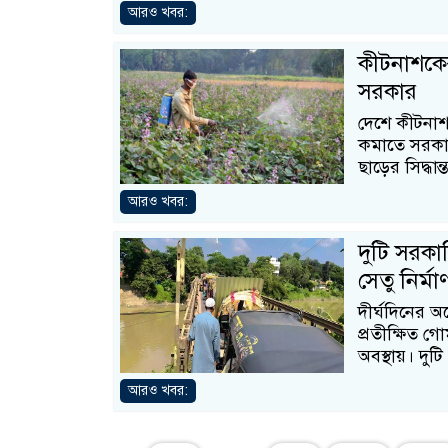
আরও খবর:
কীটনাশকের
সরকার
দেশে কীটনাশ
কমাতে সরকার
ছাড়ের সিদ্ধান
আরও খবর:
দুটি সরক
সেতু নির্মা
দীর্ঘদিনের অপ
প্রতীক্ষিত গ
অবস্থায়। দুটি
আরও খবর: