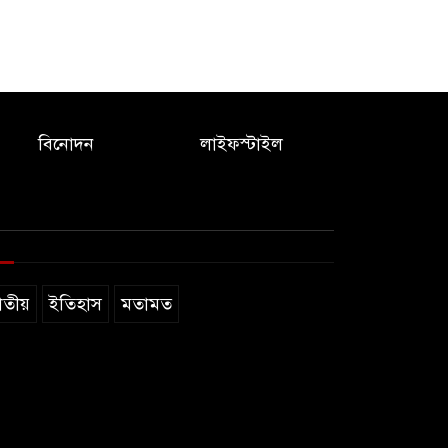
বিনোদন
লাইফস্টাইল
াতীয়
ইতিহাস
মতামত