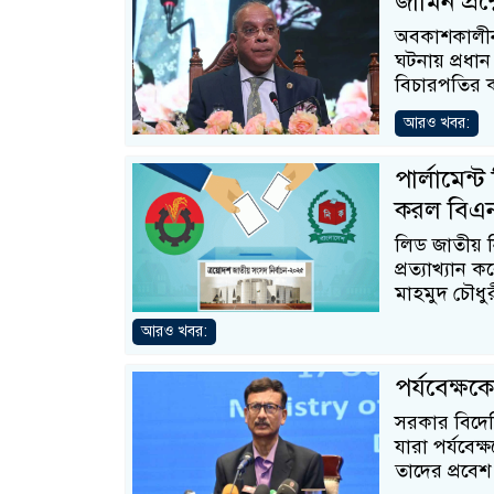
জামিন প্রশ
অবকাশকালীন 
ঘটনায় প্রধা
বিচারপতির কা
আরও খবর:
পার্লামেন্ট
করল বিএ
লিড জাতীয় ন
প্রত্যাখ্যান
মাহমুদ চৌধু
আরও খবর:
পর্যবেক্ষক
সরকার বিদেশ
যারা পর্যবেক্
তাদের প্রবেশ