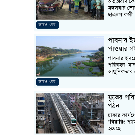
অভ্যন্তরীণ ক
মঙ্গলবার ভোর
ছাত্রদল কর্মী
আরও খবর:
পাবনার ই
পাওয়ার গল
পাবনার হৃদ
পরিবহন, মাছ
আধুনিকতার 
আরও খবর:
মৃতের পরি
গঠন
ঢাকার ফার্মগ
‘বিয়ারিং প
হয়েছে।