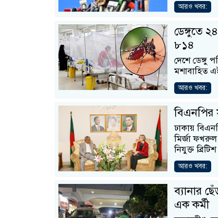
আরও খবর:
ডেঙ্গুতে ২
৮১৪
দেশে ডেঙ্গু 
মশাবাহিত এই
আরও খবর:
বিএনপির স
ঢাকায় বিএনপ
মির্জা ফখরু
নিযুক্ত ব্রি
আরও খবর:
ব্যানার ছে
এক কর্মী