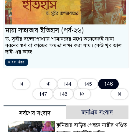
মায়া সভ্যতার ইতিহাস (পর্ব-২৬)
ড. সুবীর বন্দ্যোপাধ্যায় শামানদের মধ্যে অনেকেরই নানা
ধরনের গুণ বা কাজের ক্ষমতা লক্ষ্য করা যায়। কেউ খুব ভাল
দাই-এর কাজ
আরও খবর:
146
144
145
147
148
জনপ্রিয় সংবাদ
সর্বশেষ সংবাদ
কুমিল্লায় বাড়ির পেছনে নারীর খণ্ডিত