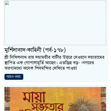
মুর্শিদাবাদ-কাহিনী (পর্ব-১৭৮)
শ্রী নিখিলনাথ রায় দয়াময়ীর বাটীর উত্তরে দেওয়ান দয়ারামের
স্থাপিত এক গোপালমূর্তি আছেন। এতদ্ভিন্ন বড়- -নগরের
অরণ্যমধ্যে অনেক শিবমন্দির দেখিতে পাওয়া
আরও খবর: