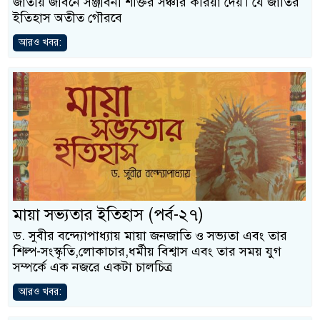
জাতীয় জীবনে সঞ্জীবনী শক্তির সঞ্চার করিয়া দেয়। যে জাতির
ইতিহাস অতীত গৌরবে
আরও খবর:
মায়া সভ্যতার ইতিহাস (পর্ব-২৭)
ড. সুবীর বন্দ্যোপাধ্যায় মায়া জনজাতি ও সভ্যতা এবং তার
শিল্প-সংস্কৃতি,লোকাচার,ধর্মীয় বিশ্বাস এবং তার সময় যুগ
সম্পর্কে এক নজরে একটা চালচিত্র
আরও খবর: