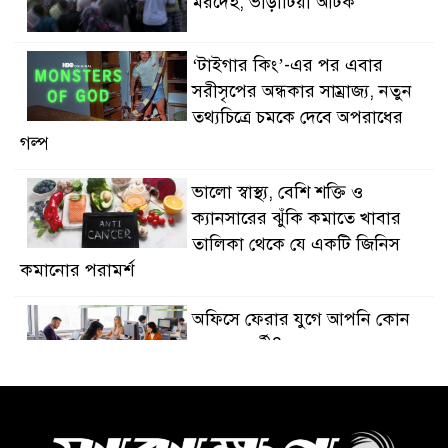
মরদেহ, ভাড়াটিয়া আটক
‘টাইগার কিং’-এর পর এবার
সরীসৃপের অন্ধকার সাম্রাজ্য, নতুন
তথ্যচিত্রে চমকে দেবে অপরাধের
গল্প
ভালো স্বাস্থ্য, বেশি শক্তি ও
ক্যানসারের ঝুঁকি কমাতে খাবার
তালিকা থেকে যে একটি জিনিস
কমানোর পরামর্শ
অফিসে ফেরার যুগে আপনি কোন
ধরনের কর্মী?
দক্ষিণ কোরিয়ার কাছে আকাশ
প্রতিরক্ষা ব্যবস্থা চাইল ইউক্রেন