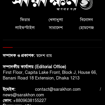
নেছারাবাদের নৌকা শিল্পে নতুন
সম্ভাবনা, স্থানীয় হাট থেকে জার্মানির
ফিচার
খেলাধুলা
বিনোদন
বাজারে
লাইফস্টাইল
সারাদেশ
হোমপেজ
বগুড়ায় মহাসড়কে ট্রাক দুর্ঘটনায়
বাবা-ছেলেসহ নিহত ৩
সম্পাদক ও প্রকাশক:
স্বদেশ রায়
তারেক–মোদির বৈঠকে বাংলাদেশ-
ভারত জটিলতা সমাধানের আশা,
সম্পাদকীয় কার্যালয় (Editorial Office)
বললেন দীনেশ ত্রিবেদী
First Floor, Capita Lake Front, Block J, House 66,
Banani Road 18 Extension, Dhaka 1213
ক্যানসার ছড়িয়ে পড়েছে হাড়ে, তীব্র
ব্যথায় জো বাইডেন: ছেলে হান্টার
ইমেইল:
contact@sarakhon.com
/
news@sarakhon.com
বিজ্ঞান সীমান্ত মানে না, চীন-
ফোন:
+8809638155227