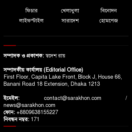
নেছারাবাদের নৌকা শিল্পে নতুন
সম্ভাবনা, স্থানীয় হাট থেকে জার্মানির
ফিচার
খেলাধুলা
বিনোদন
বাজারে
লাইফস্টাইল
সারাদেশ
হোমপেজ
বগুড়ায় মহাসড়কে ট্রাক দুর্ঘটনায়
বাবা-ছেলেসহ নিহত ৩
সম্পাদক ও প্রকাশক:
স্বদেশ রায়
তারেক–মোদির বৈঠকে বাংলাদেশ-
ভারত জটিলতা সমাধানের আশা,
সম্পাদকীয় কার্যালয় (Editorial Office)
বললেন দীনেশ ত্রিবেদী
First Floor, Capita Lake Front, Block J, House 66,
Banani Road 18 Extension, Dhaka 1213
ক্যানসার ছড়িয়ে পড়েছে হাড়ে, তীব্র
ব্যথায় জো বাইডেন: ছেলে হান্টার
ইমেইল:
contact@sarakhon.com
/
news@sarakhon.com
বিজ্ঞান সীমান্ত মানে না, চীন-
ফোন:
+8809638155227
নিবন্ধন নম্বর:
171
যুক্তরাষ্ট্র প্রতিযোগিতায় সহযোগিতার
সংকট