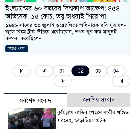
ইংল্যান্ডের ৬০ বছরের বিশ্বকাপ আক্ষেপ: ৪৫৪
অভিষেক, ১৫ কোচ, তবু অধরাই শিরোপা
১৯৬৬ সালের ৩০ জুলাই ওয়েম্বলিতে অধিনায়ক ববি মুর যখন
জুলে রিমে ট্রফি উঁচিয়ে ধরেছিলেন, তখন খুব কম মানুষই
কল্পনা করেছিলেন
আরও খবর:
02
01
03
04
জনপ্রিয় সংবাদ
সর্বশেষ সংবাদ
কুমিল্লায় বাড়ির পেছনে নারীর খণ্ডিত
মরদেহ, ভাড়াটিয়া আটক