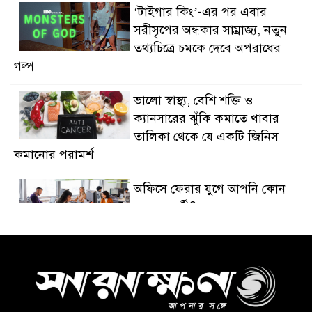
‘টাইগার কিং’-এর পর এবার
সরীসৃপের অন্ধকার সাম্রাজ্য, নতুন
তথ্যচিত্রে চমকে দেবে অপরাধের
গল্প
ভালো স্বাস্থ্য, বেশি শক্তি ও
ক্যানসারের ঝুঁকি কমাতে খাবার
তালিকা থেকে যে একটি জিনিস
কমানোর পরামর্শ
অফিসে ফেরার যুগে আপনি কোন
ধরনের কর্মী?
দক্ষিণ কোরিয়ার কাছে আকাশ
প্রতিরক্ষা ব্যবস্থা চাইল ইউক্রেন