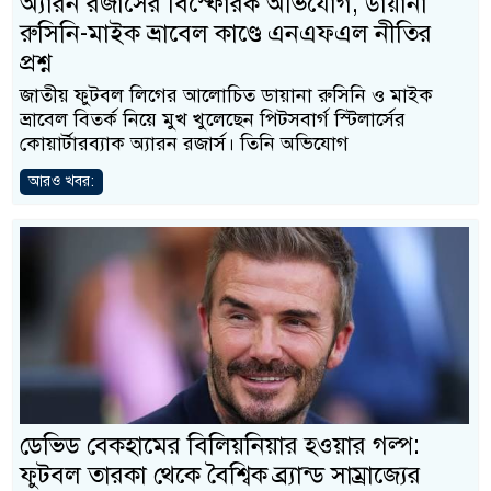
অ্যারন রজার্সের বিস্ফোরক অভিযোগ, ডায়ানা
রুসিনি-মাইক ভ্রাবেল কাণ্ডে এনএফএল নীতির
প্রশ্ন
জাতীয় ফুটবল লিগের আলোচিত ডায়ানা রুসিনি ও মাইক
ভ্রাবেল বিতর্ক নিয়ে মুখ খুলেছেন পিটসবার্গ স্টিলার্সের
কোয়ার্টারব্যাক অ্যারন রজার্স। তিনি অভিযোগ
আরও খবর:
ডেভিড বেকহামের বিলিয়নিয়ার হওয়ার গল্প:
ফুটবল তারকা থেকে বৈশ্বিক ব্র্যান্ড সাম্রাজ্যের